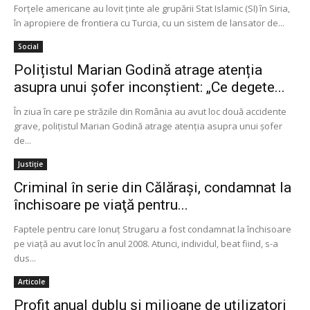
Forţele americane au lovit ţinte ale grupării Stat Islamic (SI) în Siria,
în apropiere de frontiera cu Turcia, cu un sistem de lansator de...
Social
Polițistul Marian Godină atrage atenția
asupra unui șofer inconștient: „Ce degete...
În ziua în care pe străzile din România au avut loc două accidente
grave, polițistul Marian Godină atrage atenția asupra unui șofer
de...
Justiție
Criminal în serie din Călăraşi, condamnat la
închisoare pe viaţă pentru...
Faptele pentru care Ionuţ Strugaru a fost condamnat la închisoare
pe viaţă au avut loc în anul 2008. Atunci, individul, beat fiind, s-a
dus...
Articole
Profit anual dublu şi milioane de utilizatori