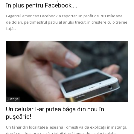
în plus pentru Facebook....
Gigantul american Facebook a raportat un profit de 701 milioane
de dolari, pe trimestrul patru al anului trecut, în creştere cu o treime
faţă...
Justiție
Un celular l-ar putea băga din nou în
pușcărie!
Un tânăr din localitatea ieșeană Tomeşti va da explicații în instanță,
după ce a fost acuzat că a jefuit două femei de același celular....