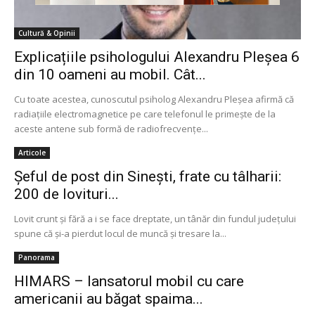
Cultură & Opinii
Explicațiile psihologului Alexandru Pleșea 6
din 10 oameni au mobil. Cât...
Cu toate acestea, cunoscutul psiholog Alexandru Pleșea afirmă că
radiațiile electromagnetice pe care telefonul le primește de la
aceste antene sub formă de radiofrecvențe...
Articole
Șeful de post din Sinești, frate cu tâlharii:
200 de lovituri...
Lovit crunt şi fără a i se face dreptate, un tânăr din fundul judeţului
spune că şi-a pierdut locul de muncă şi tresare la...
Panorama
HIMARS – lansatorul mobil cu care
americanii au băgat spaima...