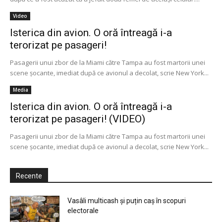
Video
Isterica din avion. O oră întreagă i-a
terorizat pe pasageri!
Pasagerii unui zbor de la Miami către Tampa au fost martorii unei
scene șocante, imediat după ce avionul a decolat, scrie New York...
Media
Isterica din avion. O oră întreagă i-a
terorizat pe pasageri! (VIDEO)
Pasagerii unui zbor de la Miami către Tampa au fost martorii unei
scene șocante, imediat după ce avionul a decolat, scrie New York...
Recente
Vasâli multicash și puțin caș în scopuri
electorale