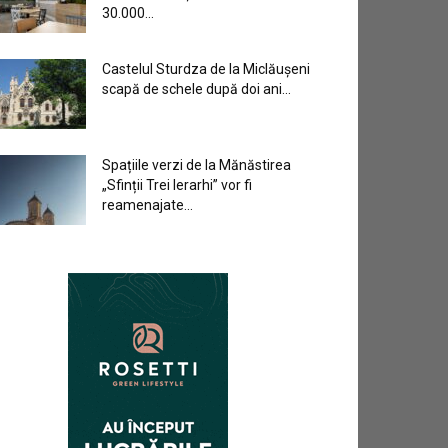
30.000...
Castelul Sturdza de la Miclăușeni
scapă de schele după doi ani...
Spațiile verzi de la Mănăstirea
„Sfinții Trei Ierarhi” vor fi
reamenajate...