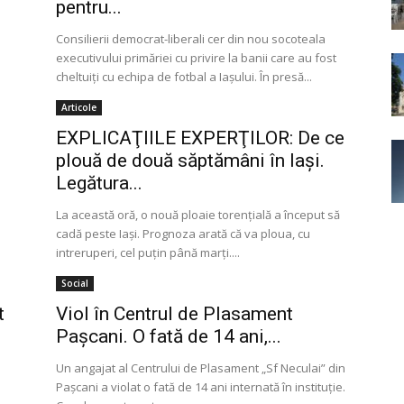
pentru...
Consilierii democrat-liberali cer din nou socoteala
executivului primăriei cu privire la banii care au fost
cheltuiţi cu echipa de fotbal a Iaşului. În presă...
Articole
EXPLICAŢIILE EXPERŢILOR: De ce
plouă de două săptămâni în Iaşi.
Legătura...
La această oră, o nouă ploaie torenţială a început să
cadă peste Iaşi. Prognoza arată că va ploua, cu
intreruperi, cel puţin până marţi....
Social
t
Viol în Centrul de Plasament
Paşcani. O fată de 14 ani,...
Un angajat al Centrului de Plasament „Sf Neculai” din
Paşcani a violat o fată de 14 ani internată în instituţie.