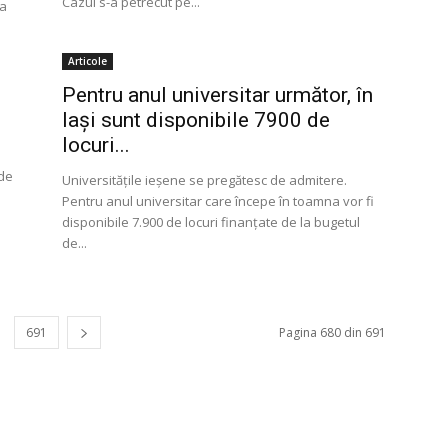
Cazul s-a petrecut pe...
ea
Articole
Pentru anul universitar următor, în
Iaşi sunt disponibile 7900 de
locuri...
e
 de
Universităţile ieşene se pregătesc de admitere.
Pentru anul universitar care începe în toamna vor fi
disponibile 7.900 de locuri finanţate de la bugetul
de...
691
Pagina 680 din 691