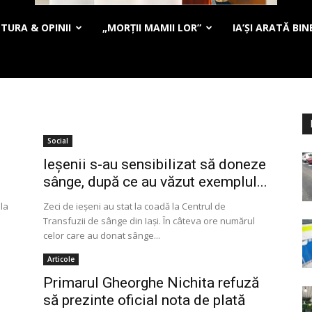
TURA & OPINII
„MORȚII MAMII LOR”
IA’ȘI ARATĂ BIN
Social
Ieşenii s-au sensibilizat să doneze
sânge, după ce au văzut exemplul...
la
Zeci de ieşeni au stat la coadă la Centrul de
Transfuzii de sânge din Iaşi. În câteva ore numărul
celor care au donat sânge...
Articole
Primarul Gheorghe Nichita refuză
să prezinte oficial nota de plată