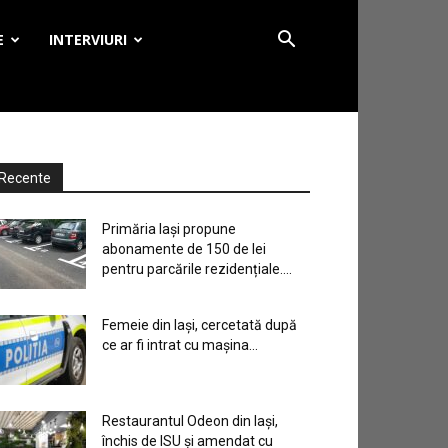
E
INTERVIURI
Recente
Primăria Iași propune
abonamente de 150 de lei
pentru parcările rezidențiale....
Femeie din Iași, cercetată după
ce ar fi intrat cu mașina...
Restaurantul Odeon din Iași,
închis de ISU și amendat cu