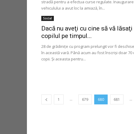
stradă pentru a efectua curse regulate. Inaugurar
vehiculului a avut loc la amiază, în...
Social
Dacă nu aveţi cu cine să vă lăsaţi
copilul pe timpul...
28 de grădiniţe cu program prelungit vor fi deschis
în această vară. Până acum au fost înscrişi doar 70
copii. Şi aceasta pentru...
...
...
1
679
680
681