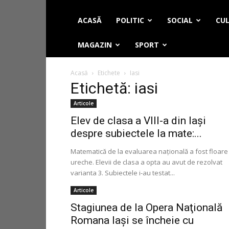
ACASĂ
POLITIC
SOCIAL
CUL
MAGAZIN
SPORT
Acasă
Etichete
Iasi
Etichetă: iasi
Articole
Elev de clasa a VIII-a din Iaşi
despre subiectele la mate:...
Matematică de la evaluarea naţională a fost floare 
ureche. Elevii de clasa a opta au avut de rezolvat
varianta 3. Subiectele i-au testat...
Articole
Stagiunea de la Opera Naţională
Romana Iaşi se încheie cu