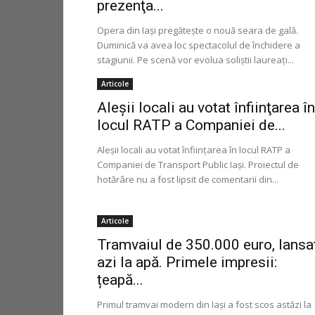
prezenţa...
Opera din Iaşi pregăteşte o nouă seara de gală.
Duminică va avea loc spectacolul de închidere a
stagiunii. Pe scenă vor evolua soliştii laureaţi...
Articole
Aleşii locali au votat înfiinţarea în
locul RATP a Companiei de...
Aleşii locali au votat înfiinţarea în locul RATP a
Companiei de Transport Public Iaşi. Proiectul de
hotărâre nu a fost lipsit de comentarii din...
Articole
Tramvaiul de 350.000 euro, lansa
azi la apă. Primele impresii:
țeapă...
Primul tramvai modern din Iași a fost scos astăzi la