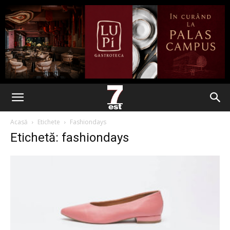
Acasă
Etichete
Fashiondays
Etichetă: fashiondays