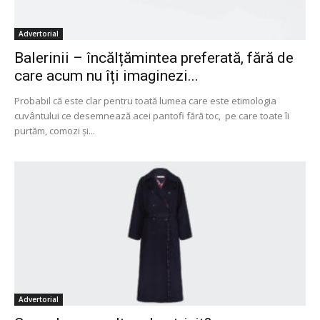
Advertorial
Balerinii – încălțămintea preferată, fără de
care acum nu îți imaginezi...
Probabil că este clar pentru toată lumea care este etimologia
cuvântului ce desemnează acei pantofi fără toc, pe care toate îi
purtăm, comozi și...
Advertorial