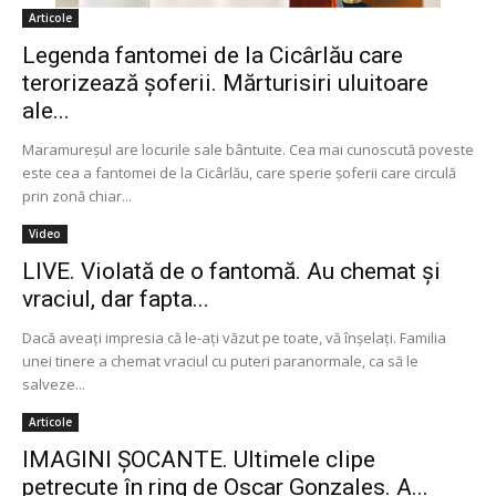
Articole
Legenda fantomei de la Cicârlău care
terorizează şoferii. Mărturisiri uluitoare
ale...
Maramureşul are locurile sale bântuite. Cea mai cunoscută poveste
este cea a fantomei de la Cicârlău, care sperie şoferii care circulă
prin zonă chiar...
Video
LIVE. Violată de o fantomă. Au chemat și
vraciul, dar fapta...
Dacă aveaţi impresia că le-aţi văzut pe toate, vă înşelaţi. Familia
unei tinere a chemat vraciul cu puteri paranormale, ca să le
salveze...
Articole
IMAGINI ȘOCANTE. Ultimele clipe
petrecute în ring de Oscar Gonzales. A...