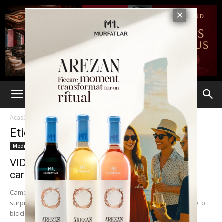
Acasă
Etichete
Fantoma
Etichetă: Fantoma
Media
VIDEO. De groază! Crezi în fantome? Cei
care au văzut filmulețul...
Camerele de supraveghere de pe străzile din Thailanda au
surprins un moment extrem de ciudat în care, în faţa unei case, o
bicicletă începe...