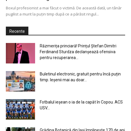
Boxul profesionist a mai făcut o victimă. De această dată, un tânăr
pugilist a murit la puţin timp după ce a părăsit ringul...
Recente
Răzmerița princiară! Prințul Ștefan Dimitri
Ferdinand Sturdza declanșează ofensiva
pentru recuperarea...
Buletinul electronic, gratuit pentru încă puțin
timp. Ieșenii mai au doar...
Fotbalul ieșean o ia de la capăt în Copou. ACS
USV...
Grădina Botanică din Iaşi împlineşte 170 de ani