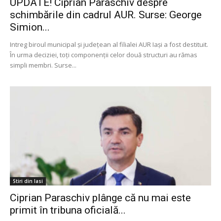
UPDATE! Ciprian Paraschiv despre
schimbările din cadrul AUR. Surse: George
Simion...
Intreg biroul municipal și județean al filialei AUR Iași a fost destituit.
În urma deciziei, toți componenții celor două structuri au rămas
simpli membri. Surse...
Stiri din Iasi
Ciprian Paraschiv plânge că nu mai este
primit în tribuna oficială...