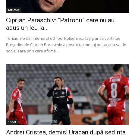
Articole
Ciprian Paraschiv: ”Patronii” care nu au
adus un leu la...
Tensiunile din interiorul echipei Politehnica Iași par să continue.
Președintele Ciprian Paraschiv a postat un mesaj pe pagina sa de
socializare prin care afirmă...
Sport
Andrei Cristea, demis! Uragan după ședința