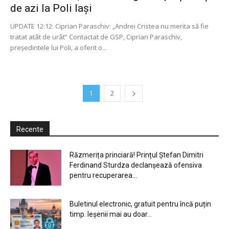
de azi la Poli Iași
UPDATE 12:12: Ciprian Paraschiv: „Andrei Cristea nu merita să fie
tratat atât de urât” Contactat de GSP, Ciprian Paraschiv,
președintele lui Poli, a oferit o...
1
2
Recente
Răzmerița princiară! Prințul Ștefan Dimitri
Ferdinand Sturdza declanșează ofensiva
pentru recuperarea...
Buletinul electronic, gratuit pentru încă puțin
timp. Ieșenii mai au doar...