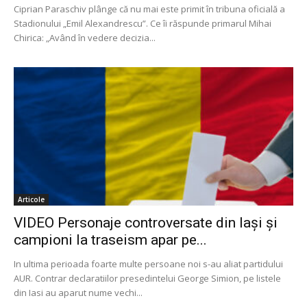
Ciprian Paraschiv plânge că nu mai este primit în tribuna oficială a
Stadionului „Emil Alexandrescu”. Ce îi răspunde primarul Mihai
Chirica: „Având în vedere decizia...
Articole
VIDEO Personaje controversate din Iași și
campioni la traseism apar pe...
In ultima perioada foarte multe persoane noi s-au aliat partidului
AUR. Contrar declaratiilor presedintelui George Simion, pe listele
din Iasi au aparut nume vechi...