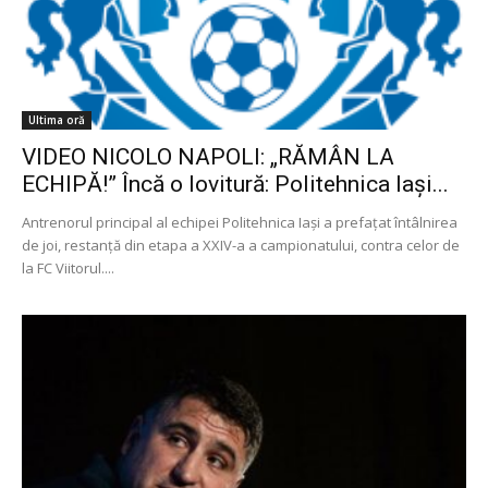
Ultima oră
VIDEO NICOLO NAPOLI: „RĂMÂN LA
ECHIPĂ!” Încă o lovitură: Politehnica Iași...
Antrenorul principal al echipei Politehnica Iași a prefațat întâlnirea
de joi, restanță din etapa a XXIV-a a campionatului, contra celor de
la FC Viitorul....