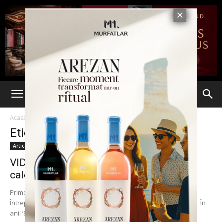
Acasă
Etichete
Chima
Etichetă: chima
Articole
VIDEO. O istorie fascinantă! Primele
calculatoare din China au fost româneşti
Primele calculatoare din China au fost româneşti, fabricate la
Întreprinderea de Calculatoare Electronice „Felix” din Bucureşti. În
anii ’80, România era al doilea stat...