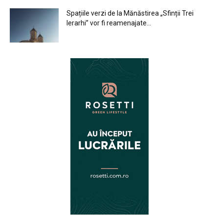
Spațiile verzi de la Mănăstirea „Sfinții Trei
Ierarhi” vor fi reamenajate...