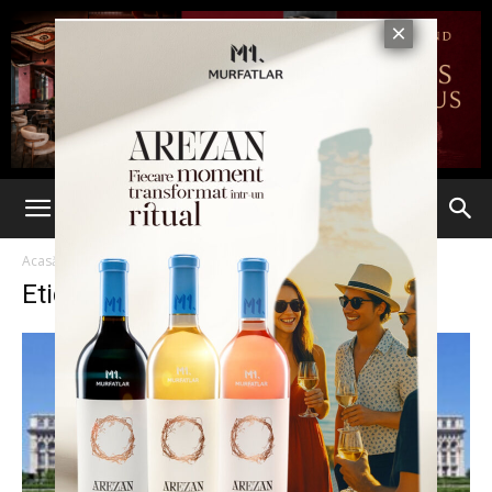
Acasă
Etichete
Casa Poporului
Etichetă: Casa Poporului