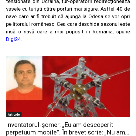
tensionate din Ucraina, tur-operatorii redirecţionează
vasele cu turişti către porturi mai sigure. Astfel, 40 de
nave care ar fi trebuit să ajungă la Odesa se vor opri
pe litoralul românesc. Cea care deschide sezonul este
însă o navă care a mai poposit în România, spune
Digi24
.
Articole
Inventatorul-şomer: „Eu am descoperit
perpetuum mobile”. În brevet scrie: „Nu am...