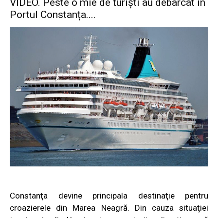
VIDEO. Peste o mie de turiști au debarcat în
Portul Constanța....
Constanţa devine principala destinaţie pentru
croazierele din Marea Neagră. Din cauza situaţiei