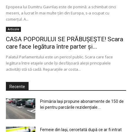
Epopeea lui Dumitru Gavrilaş este de pomină: a schimbat cinci
meserii, a lucrat în mai multe ţări din Europa, s-a ocupat cu
comerţul. A...
Articole
CASA POPORULUI SE PRĂBUȘEȘTE! Scara
care face legătura între parter și...
Palatul Parlamentului este un pericol public. Scara care face
legătura între etajele unde îşi desfăşoară aleşii principalele
activităţi stă să cadă. Reparaţiile ar costa...
Recente
Primăria Iași propune abonamente de 150 de
lei pentru parcările rezidențiale....
Femeie din Iași, cercetată după ce ar fi intrat