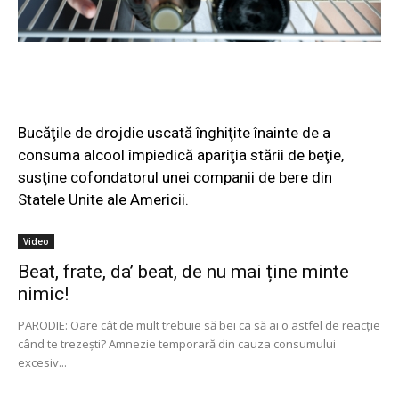
Bucăţile de drojdie uscată înghiţite înainte de a
consuma alcool împiedică apariţia stării de beţie,
susţine cofondatorul unei companii de bere din
Statele Unite ale Americii.
Video
Beat, frate, da’ beat, de nu mai ține minte
nimic!
PARODIE: Oare cât de mult trebuie să bei ca să ai o astfel de reacţie
când te trezeşti? Amnezie temporară din cauza consumului
excesiv...