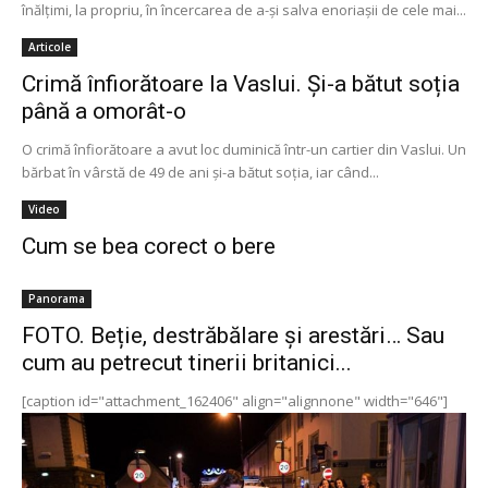
înălțimi, la propriu, în încercarea de a-și salva enoriașii de cele mai...
Articole
Crimă înfiorătoare la Vaslui. Și-a bătut soția
până a omorât-o
O crimă înfiorătoare a avut loc duminică într-un cartier din Vaslui. Un
bărbat în vârstă de 49 de ani şi-a bătut soţia, iar când...
Video
Cum se bea corect o bere
Panorama
FOTO. Beție, destrăbălare și arestări… Sau
cum au petrecut tinerii britanici...
[caption id="attachment_162406" align="alignnone" width="646"]