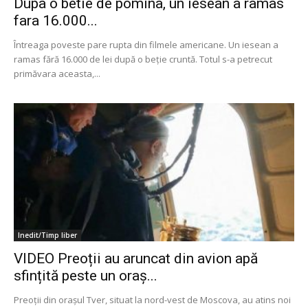
Dupa o betie de pomina, un iesean a ramas
fara 16.000...
Întreaga poveste pare rupta din filmele americane. Un iesean a
ramas fără 16.000 de lei după o beție cruntă. Totul s-a petrecut
primăvara aceasta,...
Inedit/Timp liber
VIDEO Preoții au aruncat din avion apă
sfințită peste un oraș...
Preoții din orașul Tver, situat la nord-vest de Moscova, au atins noi