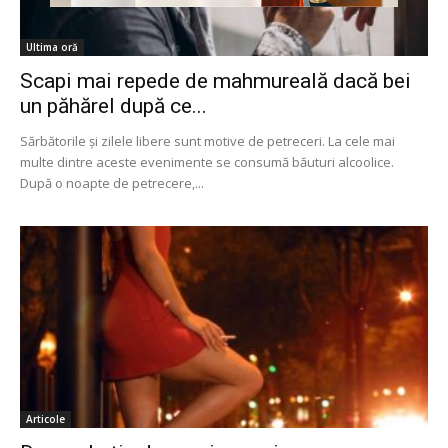
Ultima oră
Scapi mai repede de mahmureală dacă bei
un păhărel după ce...
Sărbătorile și zilele libere sunt motive de petreceri. La cele mai
multe dintre aceste evenimente se consumă băuturi alcoolice.
După o noapte de petrecere,...
Articole