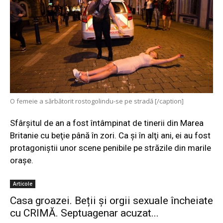
O femeie a sărbătorit rostogolindu-se pe stradă [/caption]
Sfârşitul de an a fost întâmpinat de tinerii din Marea
Britanie cu beţie până în zori. Ca şi în alţi ani, ei au fost
protagoniştii unor scene penibile pe străzile din marile
oraşe.
Articole
Casa groazei. Beții și orgii sexuale încheiate
cu CRIMĂ. Septuagenar acuzat...