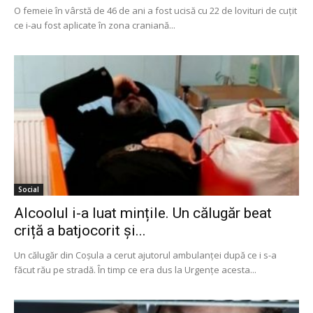
O femeie în vârstă de 46 de ani a fost ucisă cu 22 de lovituri de cuţit
ce i-au fost aplicate în zona craniană...
Social
Alcoolul i-a luat mințile. Un călugăr beat
criță a batjocorit și...
Un călugăr din Coşula a cerut ajutorul ambulanţei după ce i s-a
făcut rău pe stradă. În timp ce era dus la Urgenţe acesta...