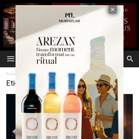
Acasă
Etichete
Betie
Etichetă: betie