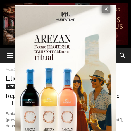
Acasă
Etichete
ANRSC Nord Est
Etichetă: ANRSC Nord Est
Articole
Reprezentanții „Habitat" și ai ANRSC Nord
– Est, în vizită la...
Echipa Veolia a vizitat alături de domnul Mihai Mereuță
(preşedintele Ligii naţionale a asociaţiilor de proprietari „Habitat"),
doamna Tatiana Musteață (directorul executiv al Ligii...