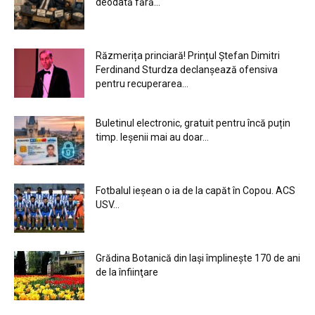
deodată fără...
Răzmerița princiară! Prințul Ștefan Dimitri
Ferdinand Sturdza declanșează ofensiva
pentru recuperarea...
Buletinul electronic, gratuit pentru încă puțin
timp. Ieșenii mai au doar...
Fotbalul ieșean o ia de la capăt în Copou. ACS
USV...
Grădina Botanică din Iaşi împlineşte 170 de ani
de la înfiinţare