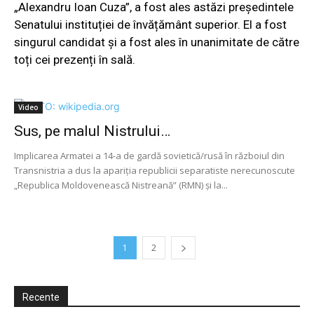
„Alexandru Ioan Cuza”, a fost ales astăzi președintele
Senatului instituției de învățământ superior. El a fost
singurul candidat și a fost ales în unanimitate de către
toți cei prezenți în sală.
Video
Sus, pe malul Nistrului…
Implicarea Armatei a 14-a de gardă sovietică/rusă în războiul din
Transnistria a dus la apariția republicii separatiste nerecunoscute
„Republica Moldovenească Nistreană” (RMN) și la...
1
2
Recente