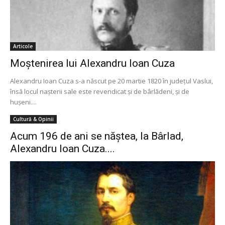
Articole
Moștenirea lui Alexandru Ioan Cuza
Alexandru Ioan Cuza s-a născut pe 20 martie 1820 în județul Vaslui,
însă locul nașterii sale este revendicat și de bârlădeni, și de
hușeni....
Cultură & Opinii
Acum 196 de ani se năștea, la Bârlad,
Alexandru Ioan Cuza....