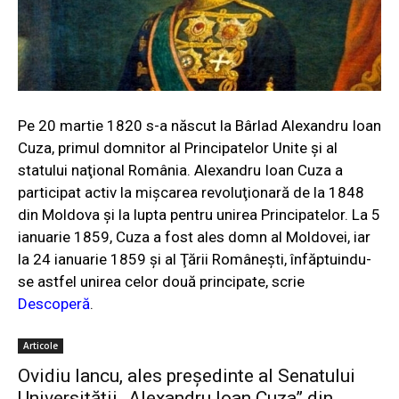
Pe 20 martie 1820 s-a născut la Bârlad Alexandru Ioan
Cuza, primul domnitor al Principatelor Unite şi al
statului naţional România. Alexandru Ioan Cuza a
participat activ la mişcarea revoluţionară de la 1848
din Moldova şi la lupta pentru unirea Principatelor. La 5
ianuarie 1859, Cuza a fost ales domn al Moldovei, iar
la 24 ianuarie 1859 şi al Ţării Româneşti, înfăptuindu-
se astfel unirea celor două principate, scrie
Descoperă
.
Articole
Ovidiu Iancu, ales președinte al Senatului
Universității „Alexandru Ioan Cuza” din...