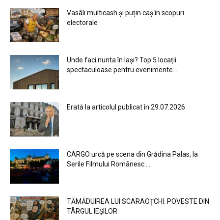
Vasâli multicash și puțin caș în scopuri
electorale
Unde faci nunta în Iași? Top 5 locații
spectaculoase pentru evenimente...
Erată la articolul publicat în 29.07.2026
CARGO urcă pe scena din Grădina Palas, la
Serile Filmului Românesc:...
TĂMĂDUIREA LUI SCARAOȚCHI: POVESTE DIN
TÂRGUL IEȘILOR