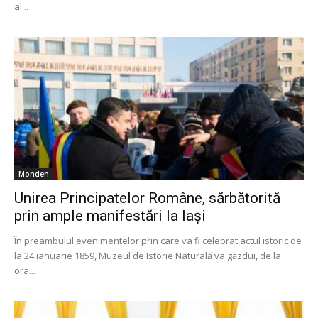
al...
Monden
Unirea Principatelor Române, sărbătorită
prin ample manifestări la Iași
În preambulul evenimentelor prin care va fi celebrat actul istoric de
la 24 ianuarie 1859, Muzeul de Istorie Naturală va găzdui, de la
ora...