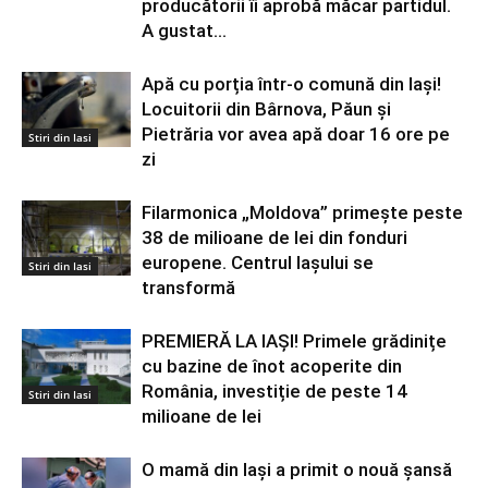
producătorii îi aprobă măcar partidul.
A gustat...
Apă cu porția într-o comună din Iași!
Locuitorii din Bârnova, Păun și
Pietrăria vor avea apă doar 16 ore pe
Stiri din Iasi
zi
Filarmonica „Moldova” primește peste
38 de milioane de lei din fonduri
europene. Centrul Iașului se
Stiri din Iasi
transformă
PREMIERĂ LA IAȘI! Primele grădinițe
cu bazine de înot acoperite din
România, investiție de peste 14
Stiri din Iasi
milioane de lei
O mamă din Iași a primit o nouă șansă