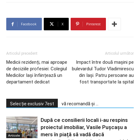
Facebook
X
Pinterest
Articolul precedent
Articolul următor
Medicii rezidenți, mai aproape
Impact între două mașini pe
de deciziile profesiei: Colegiul
bulevardul Tudor Vladimirescu
Medicilor Iași înființează un
din Iași. Patru persoane au
departament dedicat
fost transportate la spital
Selecție exclusiv 7est
vă recomandă și ...
După ce consilierii locali i-au respins
proiectul imobiliar, Vasile Pușcașu a
mers în piață să vadă dacă
Articole