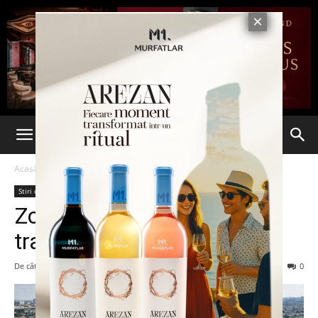
Acasă
Stiri din Iasi
Stiri din Iasi
Ultima oră
Zona Bahlui–Nicolina va fi
transformată într-o deltă
De către
Eva MIRON
-
8 iulie 2026
109
0