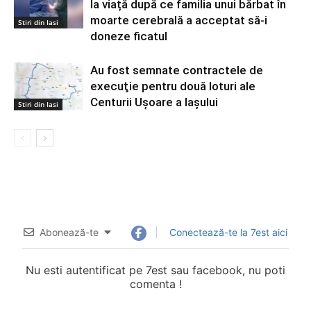
la viață după ce familia unui bărbat în
moarte cerebrală a acceptat să-i
Stiri din Iasi
doneze ficatul
Au fost semnate contractele de
execuţie pentru două loturi ale
Centurii Uşoare a Iaşului
Stiri din Iasi
Abonează-te
Conectează-te la 7est aici
Nu esti autentificat pe 7est sau facebook, nu poti
comenta !