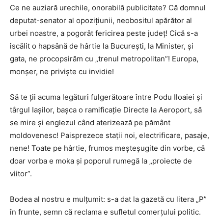
Ce ne auziară urechile, onorabilă publicitate? Că domnul
deputat-senator al opozițiunii, neobositul apărător al
urbei noastre, a pogorât fericirea peste județ! Cică s-a
iscălit o hapsână de hârtie la București, la Minister, și
gata, ne procopsirăm cu „trenul metropolitan”! Europa,
monșer, ne priviște cu invidie!
Să te ții acuma legături fulgerătoare între Podu Iloaiei și
târgul Iașilor, bașca o ramificație Directe la Aeroport, să
se mire și englezul când aterizează pe pământ
moldovenesc! Paisprezece stații noi, electrificare, pasaje,
nene! Toate pe hârtie, frumos meșteșugite din vorbe, că
doar vorba e moka și poporul rumegă la „proiecte de
viitor”.
Bodea al nostru e mulțumit: s-a dat la gazetă cu litera „P”
în frunte, semn că reclama e sufletul comerțului politic.