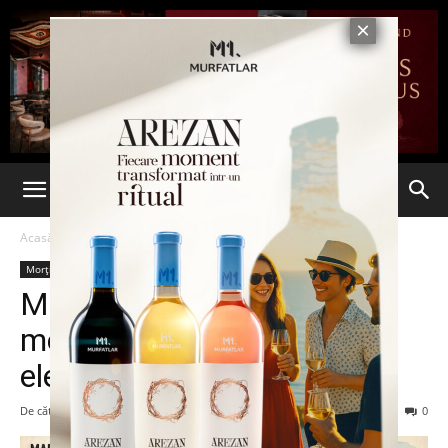
Acasă
Morții mamii lor
Morții mamii lor
Marea gogoașă
metropolitană sau „Trenul
electoral, stimabile!”
De către
Nepotu’ lui mă-sa!
-
3 iulie 2026
63767
0