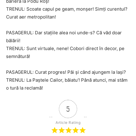
barieră la Podu Roș!
TRENUL: Scoate capul pe geam, monșer! Simți curentul?
Curat aer metropolitan!
PASAGERUL: Dar stațiile alea noi unde-s? Că văd doar
bălării!
TRENUL: Sunt virtuale, nene! Cobori direct în decor, pe
semnătură!
PASAGERUL: Curat progres! Păi și când ajungem la Iași?
TRENUL: La Paștele Cailor, băiatu’! Până atunci, mai stăm
o tură la reclamă!
5
Article Rating