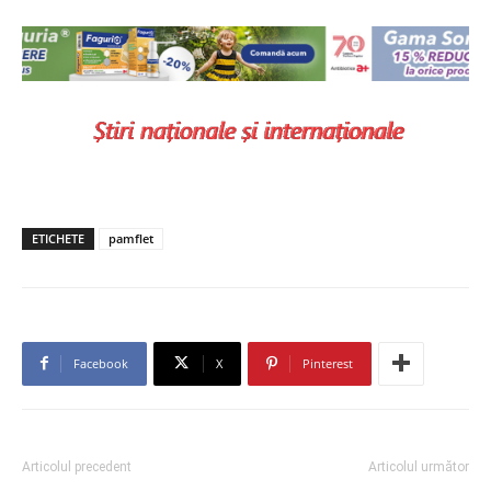
ETICHETE
pamflet
Facebook
X
Pinterest
Articolul precedent
Articolul următor