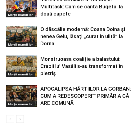
Multitask: Cum se cântă Bugetul la
două capete
Morții mamii lor
O dăscălie modernă: Coana Doina și
nenea Gelu, lăsați „curat în uliță” la
Dorna
Morții mamii lor
Monstruoasa coaliție a balastului:
Crapii lu’ Vasâli s-au transformat în
pietriș
Morții mamii lor
APOCALIPSA HÂRTIILOR LA GORBAN:
CUM A REDESCOPERIT PRIMĂRIA CĂ
ARE COMUNĂ
Morții mamii lor