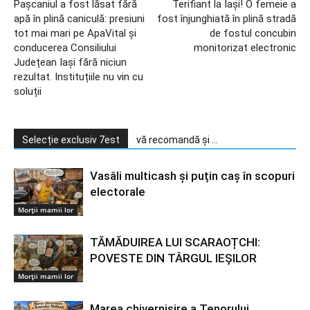
Pașcaniul a fost lăsat fără
Terifiant la Iași! O femeie a
apă în plină caniculă: presiuni
fost înjunghiată în plină stradă
tot mai mari pe ApaVital și
de fostul concubin
conducerea Consiliului
monitorizat electronic
Județean Iași fără niciun
rezultat. Instituțiile nu vin cu
soluții
Selecție exclusiv 7est
vă recomandă și ...
Vasâli multicash și puțin caș în scopuri
electorale
Morții mamii lor
TĂMĂDUIREA LUI SCARAOȚCHI:
POVESTE DIN TÂRGUL IEȘILOR
Morții mamii lor
Marea chivernisire a Tenorului