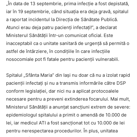
„În data de 13 septembrie, prima infecție a fost depistată,
iar în 19 septembrie, când situația era deja gravă, spitalul
a raportat incidentul la Direcția de Sănătate Publică.
Atunci erau deja patru pacienți infectați!”, a declarat
Ministerul Sănătății într-un comunicat oficial. Este
inacceptabil ca o unitate sanitară de urgență să permită o
astfel de întârziere, în condițiile în care infecțiile
nosocomiale pot fi fatale pentru pacienții vulnerabili.
Spitalul „Sfânta Maria” din Iași nu doar că nu a izolat rapid
pacienții infectați și nu a transmis informările către DSP
conform legislației, dar nici nu a aplicat protocoalele
necesare pentru a preveni extinderea focarului. Mai mult,
Ministerul Sănătății a anunțat sancțiuni extrem de severe:
epidemiologul spitalului a primit o amendă de 10.000 de
lei, iar medicul ATI a fost sancționat tot cu 10.000 de lei
pentru nerespectarea procedurilor. În plus, unitatea