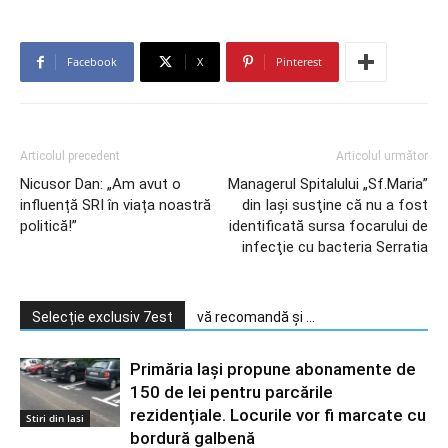
Facebook
X
Pinterest
Articolul precedent
Articolul următor
Nicusor Dan: „Am avut o
Managerul Spitalului „Sf.Maria”
influență SRI în viața noastră
din Iași susţine că nu a fost
politică!”
identificată sursa focarului de
infecţie cu bacteria Serratia
Selecție exclusiv 7est
vă recomandă și ...
Primăria Iași propune abonamente de
150 de lei pentru parcările
rezidențiale. Locurile vor fi marcate cu
Stiri din Iasi
bordură galbenă