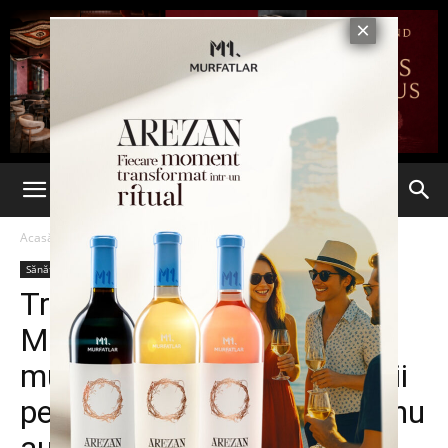
Acasă
Sănătate
Sănătate
Stiri din Iasi
Ultima oră
Tragedie la Spitalul „Sfânta
Maria” din Iași: 6 copii au
murit din cauza unei bacterii
periculoase, iar autoritățile nu