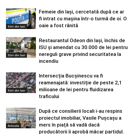
Femeie din Iași, cercetată după ce ar
fi intrat cu mașina într-o turmă de oi. O
oaie a fost rănită
Stiri din Iasi
Restaurantul Odeon din Iași, închis de
ISU și amendat cu 30.000 de lei pentru
nereguli grave privind securitatea la
Stiri din Iasi
incendiu
Intersecția Bucșinescu va fi
reamenajată: investiție de peste 2,1
milioane de lei pentru fluidizarea
Stiri din Iasi
traficului
După ce consilierii locali i-au respins
proiectul imobiliar, Vasile Pușcașu a
mers în piață să vadă dacă
Articole
producătorii îi aprobă măcar partidul.