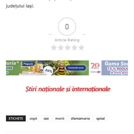
județului Iași.
0
Article Rating
ETICHETE
copii
iasi
morti
sfantamaria
spital