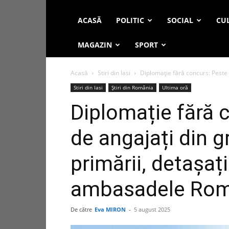
ACASĂ
POLITIC
SOCIAL
CUL
MAGAZIN
SPORT
Acasă
Stiri din Iasi
Diplomație fără concurs: Peste 27
Stiri din Iasi
Știri din România
Ultima oră
Diplomație fără 
de angajați din gr
primării, detașați
ambasadele Rom
De către
Eva MIRON
-
5 august 2025