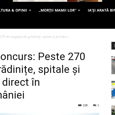
TURA & OPINII
„MORȚII MAMII LOR”
IA’ȘI ARATĂ BI
0 de angajați din grădinițe, spitale și primării,...
concurs: Peste 270
ădinițe, spitale și
 direct în
âniei
228
0