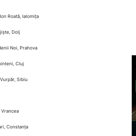
Ion Roată, Ialomița
iște, Dolj
enii Noi, Prahova
nteni, Cluj
urpăr, Sibiu
, Vrancea
ri, Constanța