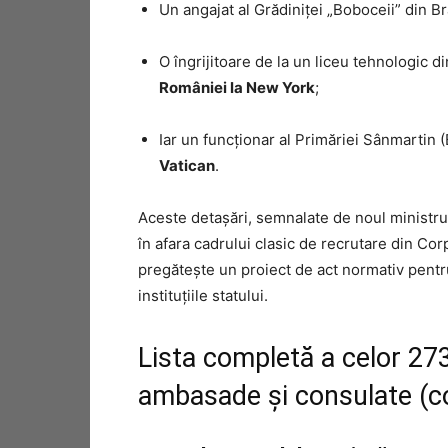
Un angajat al Grădiniței „Boboceii” din 
O îngrijitoare de la un liceu tehnologic d
României la New York
;
Iar un funcționar al Primăriei Sânmartin (
Vatican
.
Aceste detașări, semnalate de noul ministr
în afara cadrului clasic de recrutare din Cor
pregătește un proiect de act normativ pentru 
instituțiile statului.
Lista completă a celor 273
ambasade și consulate (co