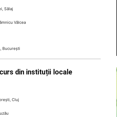
i, Sălaj
Râmnicu Vâlcea
, București
urs din instituții locale
rești, Cluj
Buzău