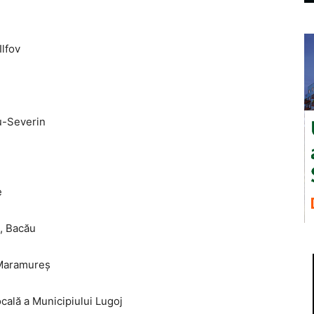
Ilfov
u-Severin
e
i, Bacău
 Maramureș
cală a Municipiului Lugoj