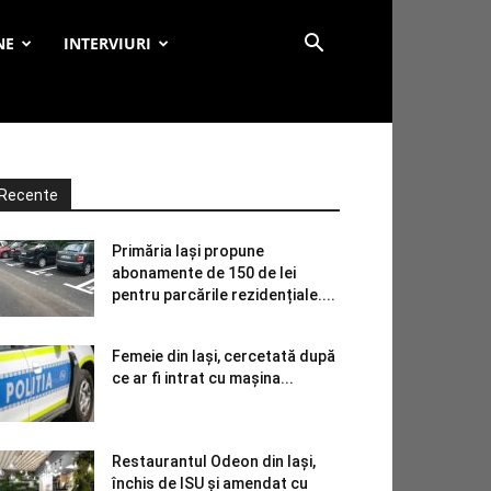
NE
INTERVIURI
Recente
Primăria Iași propune
abonamente de 150 de lei
pentru parcările rezidențiale....
Femeie din Iași, cercetată după
ce ar fi intrat cu mașina...
Restaurantul Odeon din Iași,
închis de ISU și amendat cu