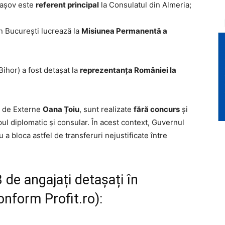
Brașov este
referent principal
la Consulatul din Almeria;
in București lucrează la
Misiunea Permanentă a
Bihor) a fost detașat la
reprezentanța României la
u de Externe
Oana Țoiu
, sunt realizate
fără concurs
și
pul diplomatic și consular. În acest context, Guvernul
a bloca astfel de transferuri nejustificate între
 de angajați detașați în
nform Profit.ro):