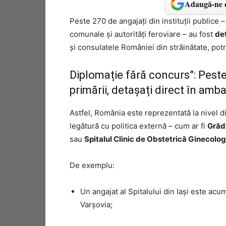
Adaugă-ne c
Peste 270 de angajați din instituții publice – 
comunale și autorități feroviare – au fost
det
și consulatele României din străinătate, potri
Diplomație fără concurs”: Peste 
primării, detașați direct în am
Astfel, România este reprezentată la nivel di
legătură cu politica externă – cum ar fi
Grădi
sau
Spitalul Clinic de Obstetrică Ginecologi
De exemplu:
Un angajat al Spitalului din Iași este ac
Varșovia;