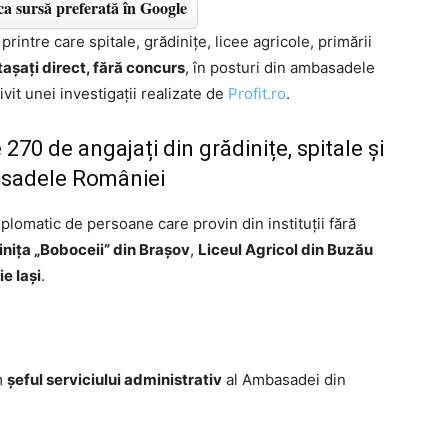
a sursă preferată în Google
printre care spitale, grădinițe, licee agricole, primării
așați direct, fără concurs
, în posturi din ambasadele
vit unei investigații realizate de
Profit.ro
.
270 de angajați din grădinițe, spitale și
basadele României
plomatic de persoane care provin din instituții fără
nița „Boboceii” din Brașov
,
Liceul Agricol din Buzău
e Iași
.
um
șeful serviciului administrativ
al Ambasadei din