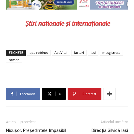
ETICHETE
apa robinet
ApaVital
facturi
iasi
masgistrala
roman
Facebook
X
Pinterest
Articolul precedent
Articolul următor
Nicușor, Președintele Impasibil
Direcția Silvică Iași