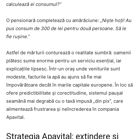
calculează ei consumul?”
O pensionară completează cu amărăciune:
„Niște hoți! Au
pus consum de 300 de lei pentru două persoane. Să le
fie rușine.”
Astfel de mărturii conturează o realitate sumbră: oamenii
plătesc sume enorme pentru un serviciu esențial, iar
explicațiile lipsesc. Într-un oraș unde veniturile sunt
modeste, facturile la apă au ajuns să fie mai
împovărătoare decât în marile capitale europene. În loc să
ofere predictibilitate și corectitudine, sistemul paușal
seamănă mai degrabă cu o taxă impusă „din pix”, care
alimentează frustrarea și neîncrederea în compania
Apavital.
Strategia Apavital: extindere și