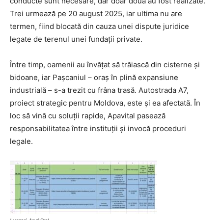
conducte sunt necesare, dar doar două au fost realizate.
Trei urmează pe 20 august 2025, iar ultima nu are
termen, fiind blocată din cauza unei dispute juridice
legate de terenul unei fundații private.
Între timp, oamenii au învățat să trăiască din cisterne și
bidoane, iar Pașcaniul – oraș în plină expansiune
industrială – s-a trezit cu frâna trasă. Autostrada A7,
proiect strategic pentru Moldova, este și ea afectată. În
loc să vină cu soluții rapide, Apavital pasează
responsabilitatea între instituții și invocă proceduri
legale.