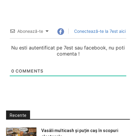
Abonează-te
Conectează-te la 7est aici
Nu esti autentificat pe 7est sau facebook, nu poti
comenta !
0
COMMENTS
Recente
Vasâli multicash și puțin caș în scopuri