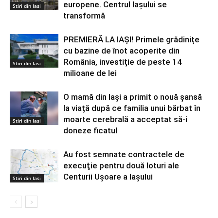
europene. Centrul Iașului se
Stiri din Iasi
transformă
PREMIERĂ LA IAȘI! Primele grădinițe
cu bazine de înot acoperite din
România, investiție de peste 14
Stiri din Iasi
milioane de lei
O mamă din Iași a primit o nouă șansă
la viață după ce familia unui bărbat în
moarte cerebrală a acceptat să-i
Stiri din Iasi
doneze ficatul
Au fost semnate contractele de
execuţie pentru două loturi ale
Centurii Uşoare a Iaşului
Stiri din Iasi