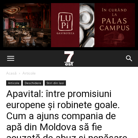
Acasă
Articole
Articole
Deschidere
Stiri din Iasi
Apavital: între promisiuni
europene și robinete goale.
Cum a ajuns compania de
apă din Moldova să fie