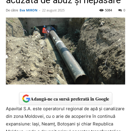
acuzată de abuz și nepăsare
De către
Eva MIRON
-
22 august 2025
5084
0
Adaugă-ne ca sursă preferată în Google
Apavital S.A. este operatorul regional de apă și canalizare
din zona Moldovei, cu o arie de acoperire în continuă
expansiune: Iași, Neamț, Botoșani și chiar Republica