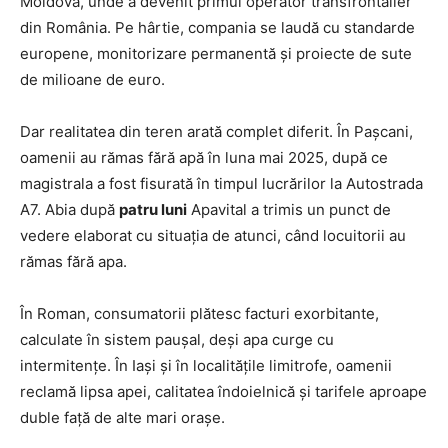
Moldova, unde a devenit primul operator transfrontalier
din România. Pe hârtie, compania se laudă cu standarde
europene, monitorizare permanentă și proiecte de sute
de milioane de euro.
Dar realitatea din teren arată complet diferit. În Pașcani,
oamenii au rămas fără apă în luna mai 2025, după ce
magistrala a fost fisurată în timpul lucrărilor la Autostrada
A7. Abia după
patru luni
Apavital a trimis un punct de
vedere elaborat cu situația de atunci, când locuitorii au
rămas fără apa.
În Roman, consumatorii plătesc facturi exorbitante,
calculate în sistem paușal, deși apa curge cu
intermitențe. În Iași și în localitățile limitrofe, oamenii
reclamă lipsa apei, calitatea îndoielnică și tarifele aproape
duble față de alte mari orașe.