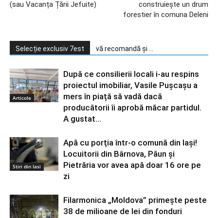
(sau Vacanța Țării Jefuite)
construiește un drum
forestier în comuna Deleni
Selecție exclusiv 7est
vă recomandă și ...
După ce consilierii locali i-au respins
proiectul imobiliar, Vasile Pușcașu a
mers în piață să vadă dacă
Articole
producătorii îi aprobă măcar partidul.
A gustat...
Apă cu porția într-o comună din Iași!
Locuitorii din Bârnova, Păun și
Pietrăria vor avea apă doar 16 ore pe
Stiri din Iasi
zi
Filarmonica „Moldova” primește peste
38 de milioane de lei din fonduri