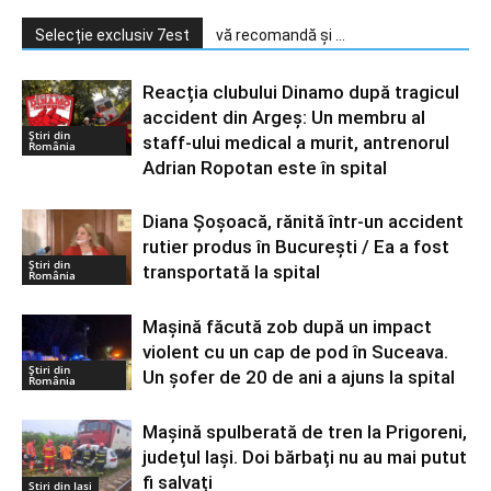
Selecție exclusiv 7est
vă recomandă și ...
Reacția clubului Dinamo după tragicul
accident din Argeș: Un membru al
Știri din
staff-ului medical a murit, antrenorul
România
Adrian Ropotan este în spital
Diana Şoşoacă, rănită într-un accident
rutier produs în Bucureşti / Ea a fost
Știri din
transportată la spital
România
Mașină făcută zob după un impact
violent cu un cap de pod în Suceava.
Știri din
Un șofer de 20 de ani a ajuns la spital
România
Mașină spulberată de tren la Prigoreni,
județul Iași. Doi bărbați nu au mai putut
fi salvați
Stiri din Iasi