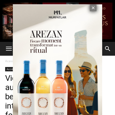
Acasă
Accidente
Accidente
Știri din România
Ultima oră
Video Suceava | O
autocisterna încărcată cu
benzina s-a răsturnat la
intrarea in Falticeni. Zona a