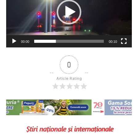
00:00
00:10
0
Article Rating