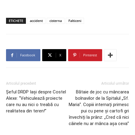
ETICHETE
accident
cisterna
Falticeni
Facebook
X
Pinterest
Articolul precedent
Articolul următor
Șeful DRDP Iași despre Costel
Bătaie de joc cu mâncarea
Alexe: “Vehiculează proiecte
bolnavilor de la Spitalul „Sf.
care nu au nici o treabă cu
Maria”. Copiii internați primesc
realitatea din teren!”
pui cu pene și cartofi gri
învechiți la prânz: „Cred că nici
câinele nu ar mânca așa ceva”