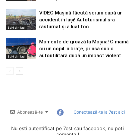
VIDEO Mașină făcută scrum după un
accident în Iași! Autoturismul s-a
răsturnat și a luat foc
Stiri din Iasi
Momente de groază la Moșna! O mamă
cu un copil în brațe, prinsă sub o
autoutilitară după un impact violent
Stiri din Iasi
Abonează-te
Conectează-te la 7est aici
Nu esti autentificat pe 7est sau facebook, nu poti
comenta !