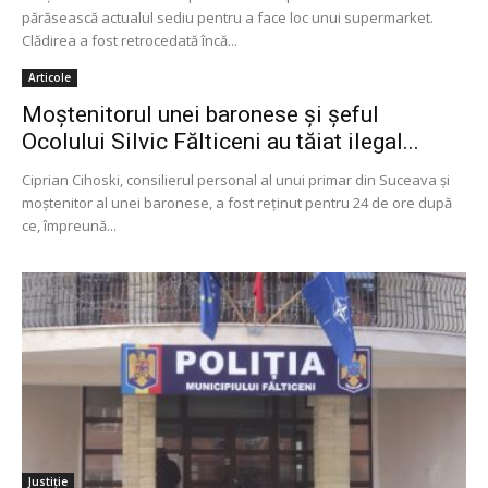
părăsească actualul sediu pentru a face loc unui supermarket.
Clădirea a fost retrocedată încă...
Articole
Moştenitorul unei baronese şi şeful
Ocolului Silvic Fălticeni au tăiat ilegal...
Ciprian Cihoski, consilierul personal al unui primar din Suceava şi
moştenitor al unei baronese, a fost reţinut pentru 24 de ore după
ce, împreună...
Justiție