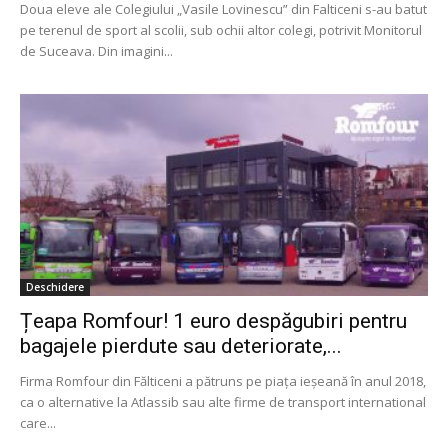
Doua eleve ale Colegiului „Vasile Lovinescu” din Falticeni s-au batut
pe terenul de sport al scolii, sub ochii altor colegi, potrivit Monitorul
de Suceava. Din imagini...
Deschidere
Țeapa Romfour! 1 euro despăgubiri pentru
bagajele pierdute sau deteriorate,...
Firma Romfour din Fălticeni a pătruns pe piața ieșeană în anul 2018,
ca o alternative la Atlassib sau alte firme de transport international
care...