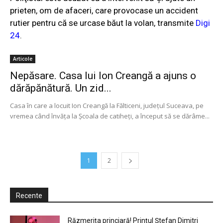
prieten, om de afaceri, care provocase un accident
rutier pentru că se urcase băut la volan, transmite
Digi
24
.
Articole
Nepăsare. Casa lui Ion Creangă a ajuns o
dărăpănătură. Un zid...
Casa în care a locuit Ion Creangă la Fălticeni, judeţul Suceava, pe
vremea când învăţa la Şcoala de catiheţi, a început să se dărâme...
1
2
Recente
Răzmerița princiară! Prințul Ștefan Dimitri