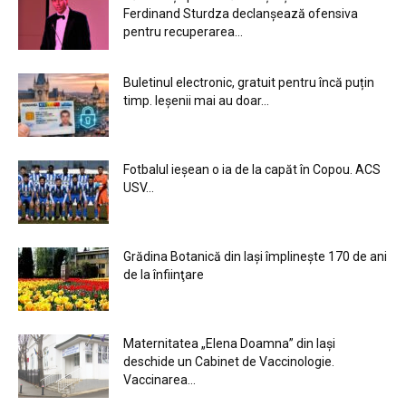
Ferdinand Sturdza declanșează ofensiva
pentru recuperarea...
Buletinul electronic, gratuit pentru încă puțin
timp. Ieșenii mai au doar...
Fotbalul ieșean o ia de la capăt în Copou. ACS
USV...
Grădina Botanică din Iaşi împlineşte 170 de ani
de la înfiinţare
Maternitatea „Elena Doamna” din Iași
deschide un Cabinet de Vaccinologie.
Vaccinarea...