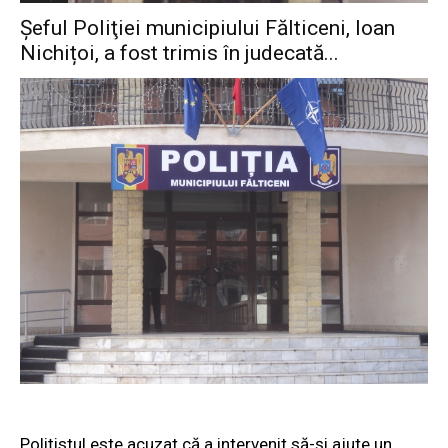
Şeful Poliţiei municipiului Fălticeni, Ioan
Nichițoi, a fost trimis în judecată...
Poliţistul este acuzat că a intervenit să-şi ajute un