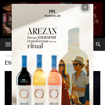
Acasă
Etichete
Falticeni
Etichetă: Falticeni