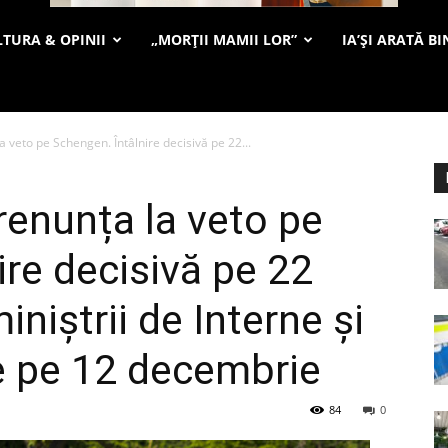
TURA & OPINII
„MORȚII MAMII LOR”
IA’ȘI ARATĂ BI
a veto pe Schengen. Întâlnire decisivă pe 22...
renunța la veto pe
ire decisivă pe 22
iniștrii de Interne și
ie pe 12 decembrie
84
0