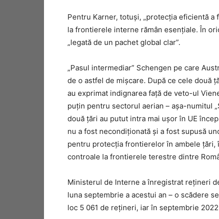
Pentru Karner, totuși, „protecția eficientă a
la frontierele interne rămân esențiale. În or
„legată de un pachet global clar”.
„Pasul intermediar” Schengen pe care Austria
de o astfel de mișcare. După ce cele două ț
au exprimat indignarea față de veto-ul Vien
puțin pentru sectorul aerian – așa-numitul „
două țări au putut intra mai ușor în UE înce
nu a fost necondiționată și a fost supusă uno
pentru protecția frontierelor în ambele țări,
controale la frontierele terestre dintre Rom
Ministerul de Interne a înregistrat rețineri de
luna septembrie a acestui an – o scădere sem
loc 5 061 de rețineri, iar în septembrie 2022,