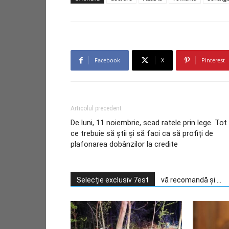
Facebook
X
Pinterest
Articolul precedent
De luni, 11 noiembrie, scad ratele prin lege. Tot
ce trebuie să știi și să faci ca să profiți de
plafonarea dobânzilor la credite
Selecție exclusiv 7est
vă recomandă și ...