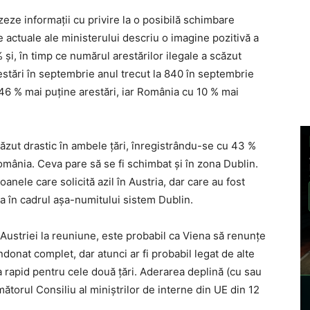
zeze informații cu privire la o posibilă schimbare
e actuale ale ministerului descriu o imagine pozitivă a
% și, în timp ce numărul arestărilor ilegale a scăzut
estări în septembrie anul trecut la 840 în septembrie
 46 % mai puține arestări, iar România cu 10 % mai
ăzut drastic în ambele țări, înregistrându-se cu 43 %
România. Ceva pare să se fi schimbat și în zona Dublin.
anele care solicită azil în Austria, dar care au fost
ia în cadrul așa-numitului sistem Dublin.
 Austriei la reuniune, este probabil ca Viena să renunțe
ndonat complet, dar atunci ar fi probabil legat de alte
ua rapid pentru cele două țări. Aderarea deplină (cu sau
rmătorul Consiliu al miniștrilor de interne din UE din 12