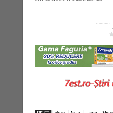
ETICHETE
aderare
Austria
romania
Scheng