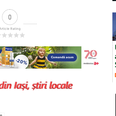
0
Article Rating
en