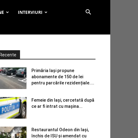
NE
INTERVIURI
Recente
Primăria Iași propune
abonamente de 150 de lei
pentru parcările rezidențiale....
Femeie din Iași, cercetată după
ce ar fi intrat cu mașina...
Restaurantul Odeon din Iași,
închis de ISU și amendat cu