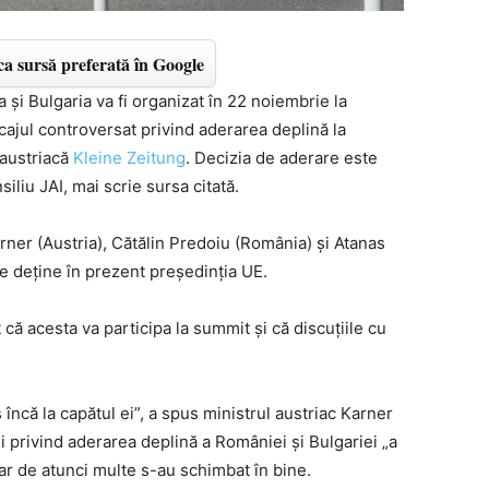
a sursă preferată în Google
 și Bulgaria va fi organizat în 22 noiembrie la
cajul controversat privind aderarea deplină la
 austriacă
Kleine Zeitung
. Decizia de aderare este
iliu JAI, mai scrie sursa citată.
rner (Austria), Cătălin Predoiu (România) și Atanas
care deține în prezent președinția UE.
 că acesta va participa la summit și că discuțiile cu
ncă la capătul ei”, a spus ministrul austriac Karner
ei privind aderarea deplină a României și Bulgariei „a
 iar de atunci multe s-au schimbat în bine.