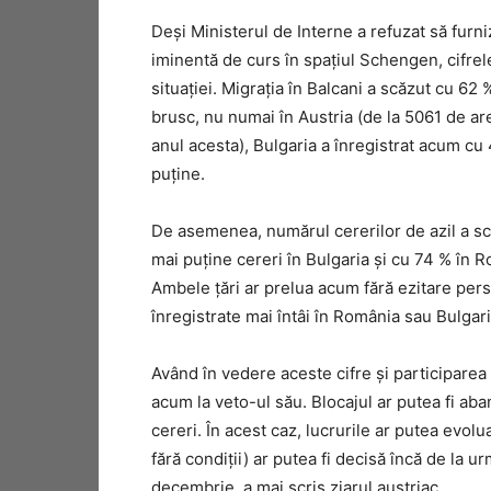
Deși Ministerul de Interne a refuzat să furni
iminentă de curs în spațiul Schengen, cifrel
situației. Migrația în Balcani a scăzut cu 62 
brusc, nu numai în Austria (de la 5061 de ar
anul acesta), Bulgaria a înregistrat acum cu
puține.
De asemenea, numărul cererilor de azil a sc
mai puține cereri în Bulgaria și cu 74 % în 
Ambele țări ar prelua acum fără ezitare perso
înregistrate mai întâi în România sau Bulgar
Având în vedere aceste cifre și participarea
acum la veto-ul său. Blocajul ar putea fi aba
cereri. În acest caz, lucrurile ar putea evol
fără condiții) ar putea fi decisă încă de la u
decembrie, a mai scris ziarul austriac.