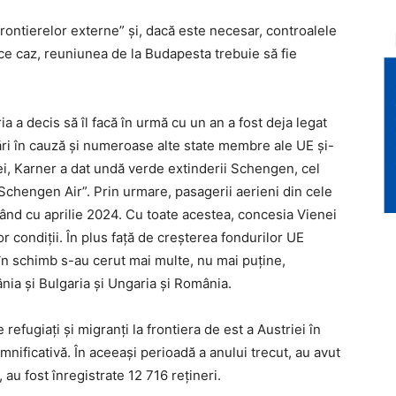
 frontierelor externe” și, dacă este necesar, controalele
ice caz, reuniunea de la Budapesta trebuie să fie
 a decis să îl facă în urmă cu un an a fost deja legat
ări în cauză și numeroase alte state membre ale UE și-
ei, Karner a dat undă verde extinderii Schengen, cel
Schengen Air”. Prin urmare, pasagerii aerieni din cele
pând cu aprilie 2024. Cu toate acestea, concesia Vienei
r condiții. În plus față de creșterea fondurilor UE
 în schimb s-au cerut mai multe, nu mai puține,
ânia și Bulgaria și Ungaria și România.
 refugiați și migranți la frontiera de est a Austriei în
nificativă. În aceeași perioadă a anului trecut, au avut
 au fost înregistrate 12 716 rețineri.