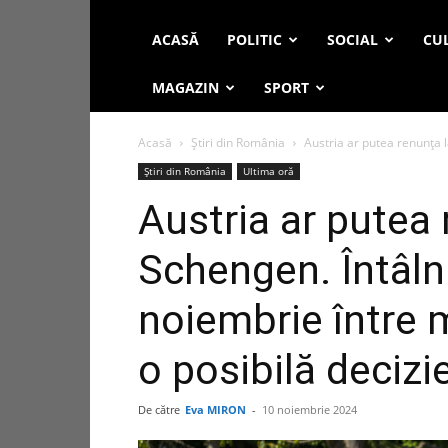
ACASĂ
POLITIC
SOCIAL
CUL
MAGAZIN
SPORT
Acasă
Știri din România
Austria ar putea renunța l
Știri din România
Ultima oră
Austria ar putea 
Schengen. Întâln
noiembrie între m
o posibilă deciz
De către
Eva MIRON
-
10 noiembrie 2024