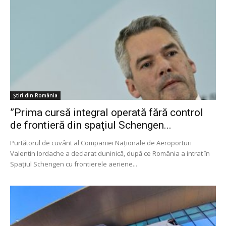
Știri din România
”Prima cursă integral operată fără control
de frontieră din spaţiul Schengen...
Purtătorul de cuvânt al Companiei Naţionale de Aeroporturi
Valentin Iordache a declarat duninică, după ce România a intrat în
Spaţiul Schengen cu frontierele aeriene...