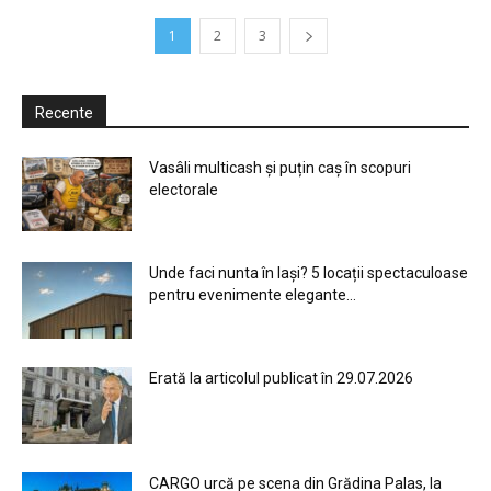
1
2
3
Recente
Vasâli multicash și puțin caș în scopuri
electorale
Unde faci nunta în Iași? 5 locații spectaculoase
pentru evenimente elegante...
Erată la articolul publicat în 29.07.2026
CARGO urcă pe scena din Grădina Palas, la