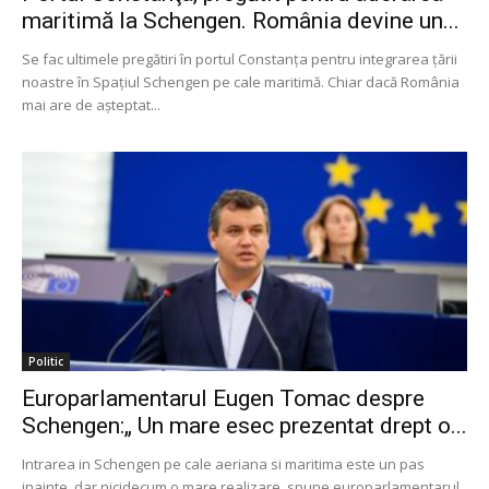
maritimă la Schengen. România devine un...
Se fac ultimele pregătiri în portul Constanţa pentru integrarea ţării
noastre în Spaţiul Schengen pe cale maritimă. Chiar dacă România
mai are de aşteptat...
Politic
Europarlamentarul Eugen Tomac despre
Schengen:„ Un mare esec prezentat drept o...
Intrarea in Schengen pe cale aeriana si maritima este un pas
inainte, dar nicidecum o mare realizare, spune europarlamentarul