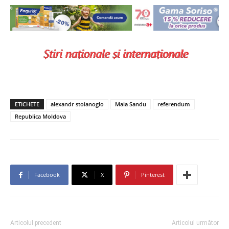
ETICHETE
alexandr stoianoglo
Maia Sandu
referendum
Republica Moldova
Facebook
X
Pinterest
Articolul precedent
Articolul următor