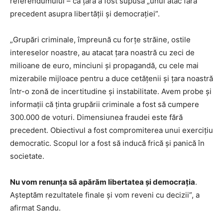
referendumului – că țara a fost supusă „unui atac fără
precedent asupra libertății și democrației”.
„Grupări criminale, împreună cu forțe străine, ostile
intereselor noastre, au atacat țara noastră cu zeci de
milioane de euro, minciuni şi propagandă, cu cele mai
mizerabile mijloace pentru a duce cetățenii și țara noastră
într-o zonă de incertitudine şi instabilitate. Avem probe şi
informații că ținta grupării criminale a fost să cumpere
300.000 de voturi. Dimensiunea fraudei este fără
precedent. Obiectivul a fost compromiterea unui exercițiu
democratic. Scopul lor a fost să inducă frică și panică în
societate.
Nu vom renunța să apărăm libertatea și democrația
.
Așteptăm rezultatele finale și vom reveni cu decizii”, a
afirmat Sandu.