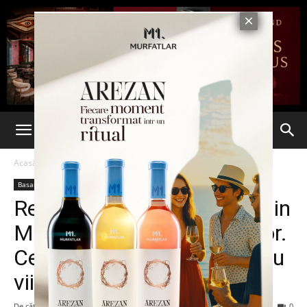
Acasă
Basarabia
Basarabia
Ultima oră
Rezultatul referendumului din
Moldova, pe înțelesul tuturor.
Ce însemnă acest vot pentru
viitorul țării
De către
Eva MIRON
-
21 octombrie 2024
145
0