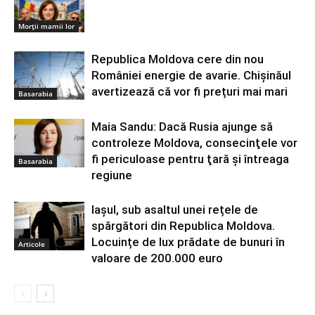
Morții mamii lor
Republica Moldova cere din nou
României energie de avarie. Chișinăul
avertizează că vor fi prețuri mai mari
Basarabia
Maia Sandu: Dacă Rusia ajunge să
controleze Moldova, consecinţele vor
fi periculoase pentru ţară şi întreaga
Basarabia
regiune
Iașul, sub asaltul unei rețele de
spărgători din Republica Moldova.
Locuințe de lux prădate de bunuri în
Articole
valoare de 200.000 euro