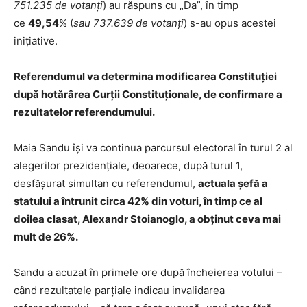
751.235 de votanți
) au răspuns cu „Da”, în timp
ce
49,54
% (
sau 737.639 de votanți
) s-au opus acestei
inițiative.
Referendumul va determina modificarea Constituției
după hotărârea Curții Constituționale, de confirmare a
rezultatelor referendumului.
Maia Sandu își va continua parcursul electoral în turul 2 al
alegerilor prezidențiale, deoarece, după turul 1,
desfășurat simultan cu referendumul,
actuala șefă a
statului a întrunit circa 42% din voturi, în timp ce al
doilea clasat, Alexandr Stoianoglo, a obținut ceva mai
mult de 26%.
Sandu a acuzat în primele ore după încheierea votului –
când rezultatele parțiale indicau invalidarea