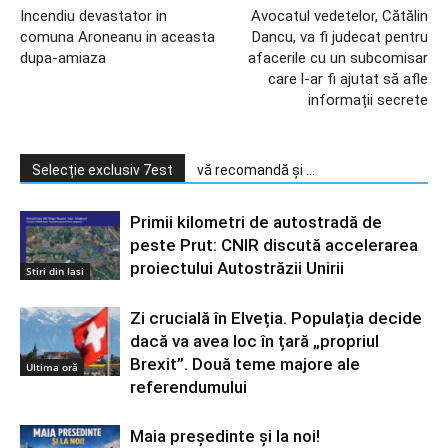
Incendiu devastator in
Avocatul vedetelor, Cătălin
comuna Aroneanu in aceasta
Dancu, va fi judecat pentru
dupa-amiaza
afacerile cu un subcomisar
care l-ar fi ajutat să afle
informații secrete
Selecție exclusiv 7est
vă recomandă și ...
Primii kilometri de autostradă de
peste Prut: CNIR discută accelerarea
proiectului Autostrăzii Unirii
Stiri din Iasi
Zi crucială în Elveția. Populația decide
dacă va avea loc în țară „propriul
Brexit”. Două teme majore ale
Ultima oră
referendumului
Maia președinte și la noi!