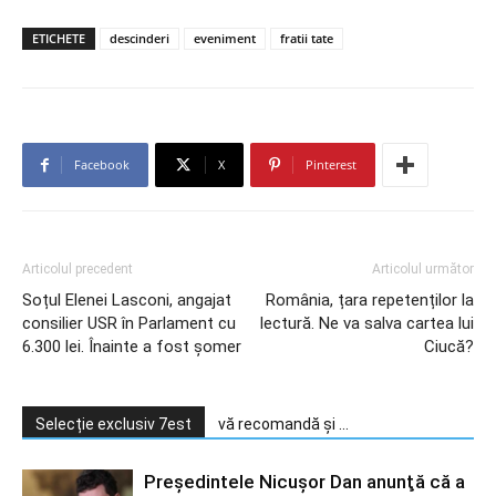
ETICHETE
descinderi
eveniment
fratii tate
Facebook
X
Pinterest
Articolul precedent
Articolul următor
Soțul Elenei Lasconi, angajat
România, țara repetenților la
consilier USR în Parlament cu
lectură. Ne va salva cartea lui
6.300 lei. Înainte a fost șomer
Ciucă?
Selecție exclusiv 7est
vă recomandă și ...
Preşedintele Nicuşor Dan anunţă că a