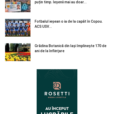
puțin timp. Ieșenii mai au doar...
Fotbalul ieșean o ia de la capăt în Copou.
ACS USV...
Grădina Botanică din Iaşi împlineşte 170 de
ani de la înfiinţare