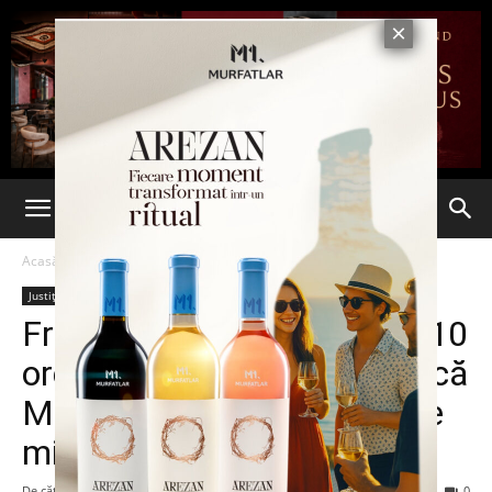
Acasă
Justiție
Justiție
Știri din România
Ultima oră
Frații Tate, la DIICOT după 10
ore de percheziții. „Se pare că
Matrix-ul e foarte nervos pe
mine”
De către
Eva MIRON
-
21 august 2024
130
0