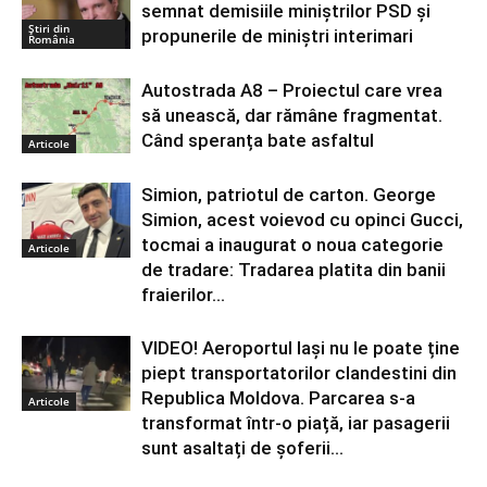
semnat demisiile miniştrilor PSD şi
Știri din
propunerile de miniştri interimari
România
Autostrada A8 – Proiectul care vrea
să unească, dar rămâne fragmentat.
Când speranța bate asfaltul
Articole
Simion, patriotul de carton. George
Simion, acest voievod cu opinci Gucci,
tocmai a inaugurat o noua categorie
Articole
de tradare: Tradarea platita din banii
fraierilor...
VIDEO! Aeroportul Iași nu le poate ține
piept transportatorilor clandestini din
Republica Moldova. Parcarea s-a
Articole
transformat într-o piață, iar pasagerii
sunt asaltați de șoferii...