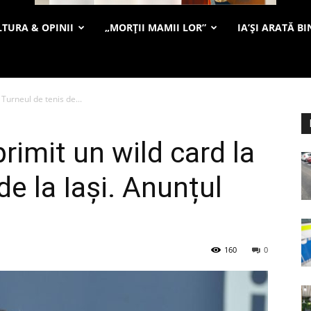
TURA & OPINII
„MORȚII MAMII LOR”
IA’ȘI ARATĂ BI
Turneul de tenis de...
rimit un wild card la
de la Iași. Anunțul
160
0