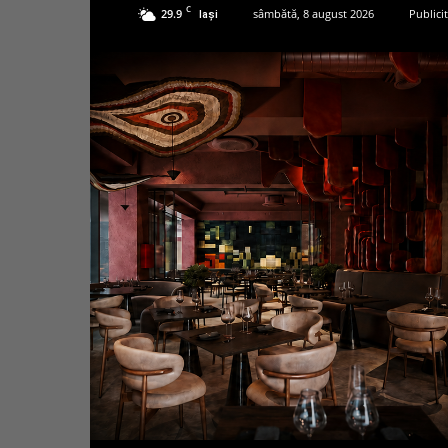
C
29.9
sâmbătă, 8 august 2026
Publici
Iași