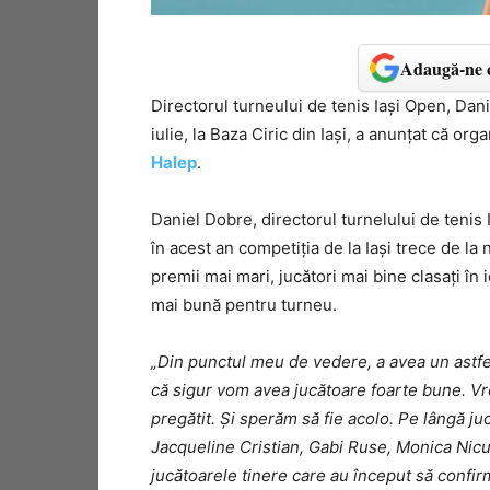
Adaugă-ne c
Directorul turneului de tenis Iaşi Open, Dan
iulie, la Baza Ciric din Iaşi, a anunţat că org
Halep
.
Daniel Dobre, directorul turnelului de tenis I
în acest an competiţia de la Iaşi trece de l
premii mai mari, jucători mai bine clasaţi în i
mai bună pentru turneu.
„Din punctul meu de vedere, a avea un astfe
că sigur vom avea jucătoare foarte bune. Vr
pregătit. Şi sperăm să fie acolo. Pe lângă j
Jacqueline Cristian, Gabi Ruse, Monica Nicul
jucătoarele tinere care au început să confir