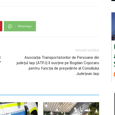
WhatsApp
Articolul următor
l
Asociația Transportatorilor de Persoane din
”
județul Iași (ATPJ) îl susține pe Bogdan Cojocaru
pentru funcția de președinte al Consiliului
Județean Iași