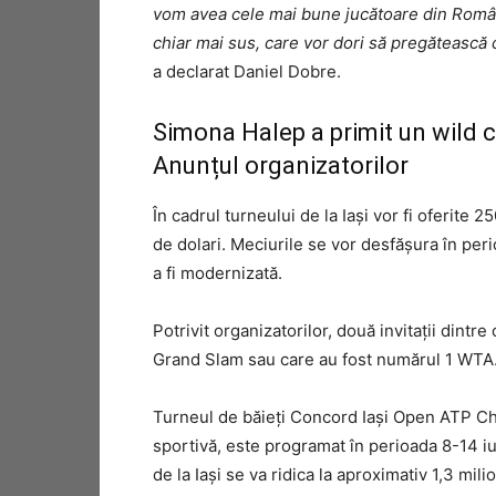
vom avea cele mai bune jucătoare din Români
chiar mai sus, care vor dori să pregătească c
a declarat Daniel Dobre.
Simona Halep a primit un wild ca
Anunțul organizatorilor
În cadrul turneului de la Iaşi vor fi oferite 
de dolari. Meciurile se vor desfăşura în peri
a fi modernizată.
Potrivit organizatorilor, două invitaţii dintr
Grand Slam sau care au fost numărul 1 WTA
Turneul de băieţi Concord Iaşi Open ATP Cha
sportivă, este programat în perioada 8-14 iu
de la Iaşi se va ridica la aproximativ 1,3 mil