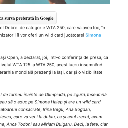
a sursă preferată în Google
iel Dobre, de categorie WTA 250, care va avea loc, în
anizatorii îi vor oferi un wild card jucătoarei
Simona
aşi Open, a declarat, joi, într-o conferinţă de presă, că
a nivelul WTA 125 la WTA 250, acest lucru însemnând
erarhia mondială prezenţi la Iaşi, dar şi o vizibilitate
l de turneu înainte de Olimpiadă, pe zgură, înseamnă
eau să o aduc pe Simona Halep şi are un wild card
ucătoarele consacrate, Irina Begu, Ana Bogdan,
escu, care va veni la dublu, ca şi anul trecut, avem
me, Anca Todoni sau Miriam Bulgaru. Deci, la fete, clar