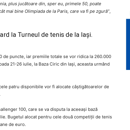
a, plus jucătoare din, sper eu, primele 50, poate
ât mai bine Olimpiada de la Paris, care va fi pe zgură”
,
rd la Turneul de tenis de la Iași.
250 de puncte, iar premiile totale se vor ridica la 260.000
oada 21-26 iulie, la Baza Ciric din Iaşi, aceasta urmând
e cele patru disponibile vor fi alocate câştigătoarelor de
.
llenger 100, care se va disputa la aceeaşi bază
lie. Bugetul alocat pentru cele două competiţii de tenis
ioane de euro.