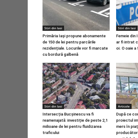
Stiri din Iasi
Stiri din Iasi
Primăria Iași propune abonamente
Femeie din 
de 150 de lei pentru parcările
ar fi intrat
rezidențiale. Locurile vor fi marcate
oi. O oaie a
cu bordură galbenă
Stiri din Iasi
Articole
Intersecția Bucșinescu va fi
După ce cons
reamenajată: investiție de peste 2,1
proiectul im
milioane de lei pentru fluidizarea
mers în pia
traficului
producători