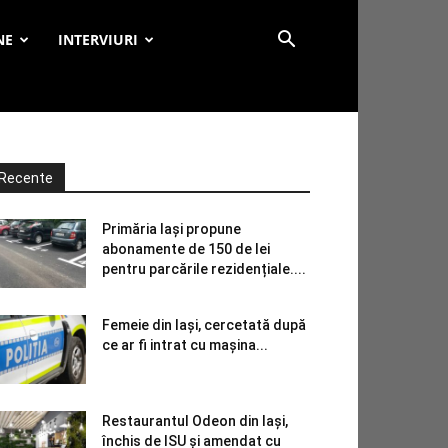
NE
INTERVIURI
Recente
Primăria Iași propune
abonamente de 150 de lei
pentru parcările rezidențiale....
Femeie din Iași, cercetată după
ce ar fi intrat cu mașina...
Restaurantul Odeon din Iași,
închis de ISU și amendat cu