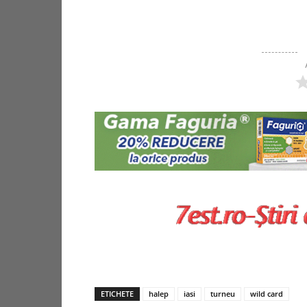
ETICHETE
halep
iasi
turneu
wild card