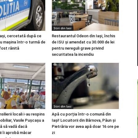
Stiri din Iasi
Iași, cercetată după ce
Restaurantul Odeon din Iași, închis
 cu mașina într-o turmă de
de ISU și amendat cu 30.000 de lei
 fost rănită
pentru nereguli grave privind
securitatea la incendiu
Stiri din Iasi
ilierii locali i-au respins
Apă cu porția într-o comună din
obiliar, Vasile Pușcașu a
Iași! Locuitorii din Bârnova, Păun și
ță să vadă dacă
Pietrăria vor avea apă doar 16 ore pe
i îi aprobă măcar
zi