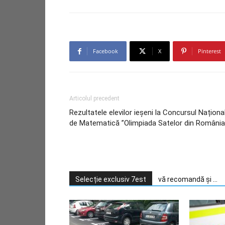
Facebook
X
Pinterest
Articolul precedent
Rezultatele elevilor ieșeni la Concursul Naționa
de Matematică ”Olimpiada Satelor din România
Selecție exclusiv 7est
vă recomandă și ...