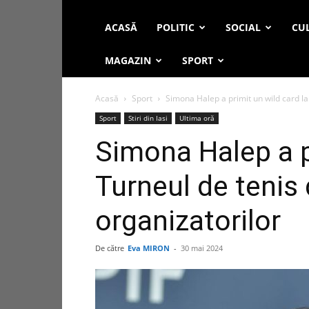
ACASĂ
POLITIC
SOCIAL
CUL
MAGAZIN
SPORT
Acasă
Sport
Simona Halep a primit un wild card la 
Sport
Stiri din Iasi
Ultima oră
Simona Halep a p
Turneul de tenis 
organizatorilor
De către
Eva MIRON
-
30 mai 2024