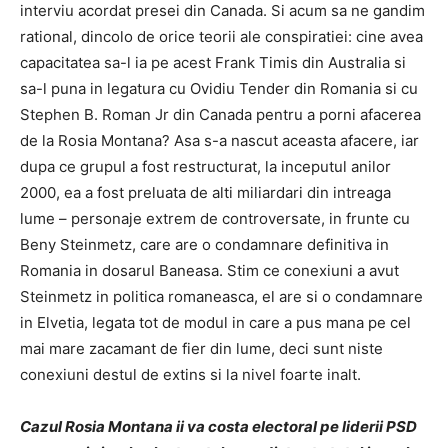
interviu acordat presei din Canada. Si acum sa ne gandim
rational, dincolo de orice teorii ale conspiratiei: cine avea
capacitatea sa-l ia pe acest Frank Timis din Australia si
sa-l puna in legatura cu Ovidiu Tender din Romania si cu
Stephen B. Roman Jr din Canada pentru a porni afacerea
de la Rosia Montana? Asa s-a nascut aceasta afacere, iar
dupa ce grupul a fost restructurat, la inceputul anilor
2000, ea a fost preluata de alti miliardari din intreaga
lume – personaje extrem de controversate, in frunte cu
Beny Steinmetz, care are o condamnare definitiva in
Romania in dosarul Baneasa. Stim ce conexiuni a avut
Steinmetz in politica romaneasca, el are si o condamnare
in Elvetia, legata tot de modul in care a pus mana pe cel
mai mare zacamant de fier din lume, deci sunt niste
conexiuni destul de extins si la nivel foarte inalt.
Cazul Rosia Montana ii va costa electoral pe liderii PSD