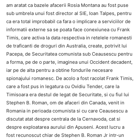
am aratat ca bazele afacerii Rosia Montana au fost puse
sub umbrela unui fost director al SIE, Ioan Talpes, pentru
ca era total improbabil ca fara o implicare a serviciilor de
informatii externe sa se poata face conexiunea cu Frank
Timis, care activa la data respectiva in retelele romanesti
de traficanti de droguri din Australia, create, potrivit lui
Pacepa, de Securitatea comunista sub Ceausescu pentru
a forma, pe de o parte, imaginea unui Occident decadent,
iar pe de alta pentru a obtine fondurile necesare
spionajului romanesc. De acolo a fost racolat Frank Timis,
care a fost pus in legatura cu Ovidiu Tender, care la
Timisoara era destul de legat de Securitate, si cu fiul lui
Stephen B. Roman, om de afaceri din Canada, venit in
Romania in perioada comunista si cu care Ceausescu a
discutat atat despre centrala de la Cernavoda, cat si
despre exploatarea aurului din Apuseni. Acest lucru a
fost recunoscut chiar de Stephen B. Roman Jr intr-un