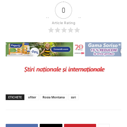
0
Article Rating
ETICHETE
ofiter
Rosia Montana
ssri