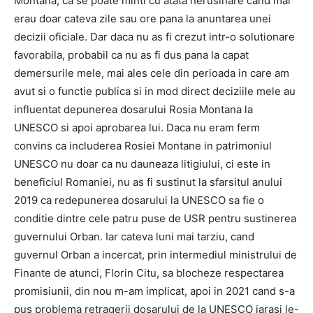
Montana, ca se poate minti cu atata nerusinare cand mai
erau doar cateva zile sau ore pana la anuntarea unei
decizii oficiale. Dar daca nu as fi crezut intr-o solutionare
favorabila, probabil ca nu as fi dus pana la capat
demersurile mele, mai ales cele din perioada in care am
avut si o functie publica si in mod direct deciziile mele au
influentat depunerea dosarului Rosia Montana la
UNESCO si apoi aprobarea lui. Daca nu eram ferm
convins ca includerea Rosiei Montane in patrimoniul
UNESCO nu doar ca nu dauneaza litigiului, ci este in
beneficiul Romaniei, nu as fi sustinut la sfarsitul anului
2019 ca redepunerea dosarului la UNESCO sa fie o
conditie dintre cele patru puse de USR pentru sustinerea
guvernului Orban. Iar cateva luni mai tarziu, cand
guvernul Orban a incercat, prin intermediul ministrului de
Finante de atunci, Florin Citu, sa blocheze respectarea
promisiunii, din nou m-am implicat, apoi in 2021 cand s-a
pus problema retragerii dosarului de la UNESCO iarasi le-