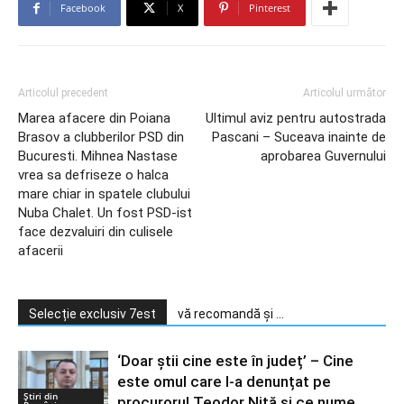
Facebook
X
Pinterest
Articolul precedent
Articolul următor
Marea afacere din Poiana
Ultimul aviz pentru autostrada
Brasov a clubberilor PSD din
Pascani – Suceava inainte de
Bucuresti. Mihnea Nastase
aprobarea Guvernului
vrea sa defriseze o halca
mare chiar in spatele clubului
Nuba Chalet. Un fost PSD-ist
face dezvaluiri din culisele
afacerii
Selecție exclusiv 7est
vă recomandă și ...
‘Doar știi cine este în județ’ – Cine
este omul care l-a denunțat pe
Știri din
procurorul Teodor Niță și ce nume