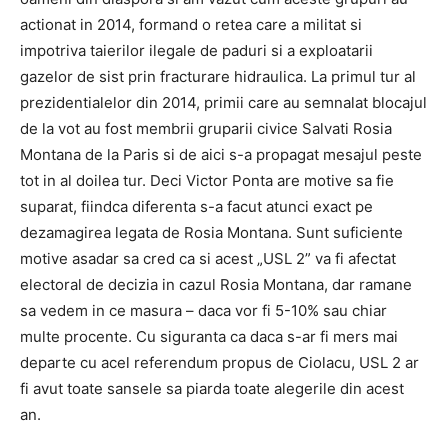
actionat in 2014, formand o retea care a militat si
impotriva taierilor ilegale de paduri si a exploatarii
gazelor de sist prin fracturare hidraulica. La primul tur al
prezidentialelor din 2014, primii care au semnalat blocajul
de la vot au fost membrii gruparii civice Salvati Rosia
Montana de la Paris si de aici s-a propagat mesajul peste
tot in al doilea tur. Deci Victor Ponta are motive sa fie
suparat, fiindca diferenta s-a facut atunci exact pe
dezamagirea legata de Rosia Montana. Sunt suficiente
motive asadar sa cred ca si acest „USL 2” va fi afectat
electoral de decizia in cazul Rosia Montana, dar ramane
sa vedem in ce masura – daca vor fi 5-10% sau chiar
multe procente. Cu siguranta ca daca s-ar fi mers mai
departe cu acel referendum propus de Ciolacu, USL 2 ar
fi avut toate sansele sa piarda toate alegerile din acest
an.