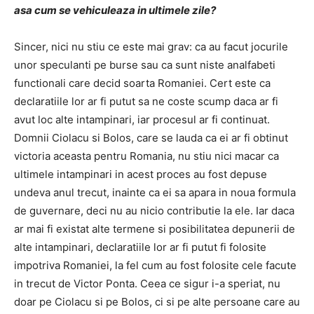
asa cum se vehiculeaza in ultimele zile?
Sincer, nici nu stiu ce este mai grav: ca au facut jocurile
unor speculanti pe burse sau ca sunt niste analfabeti
functionali care decid soarta Romaniei. Cert este ca
declaratiile lor ar fi putut sa ne coste scump daca ar fi
avut loc alte intampinari, iar procesul ar fi continuat.
Domnii Ciolacu si Bolos, care se lauda ca ei ar fi obtinut
victoria aceasta pentru Romania, nu stiu nici macar ca
ultimele intampinari in acest proces au fost depuse
undeva anul trecut, inainte ca ei sa apara in noua formula
de guvernare, deci nu au nicio contributie la ele. Iar daca
ar mai fi existat alte termene si posibilitatea depunerii de
alte intampinari, declaratiile lor ar fi putut fi folosite
impotriva Romaniei, la fel cum au fost folosite cele facute
in trecut de Victor Ponta. Ceea ce sigur i-a speriat, nu
doar pe Ciolacu si pe Bolos, ci si pe alte persoane care au