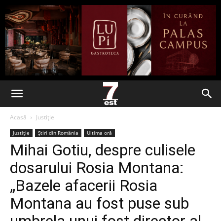
Acasă
Justiție
Justiție
Știri din România
Ultima oră
Mihai Gotiu, despre culisele
dosarului Rosia Montana:
„Bazele afacerii Rosia
Montana au fost puse sub