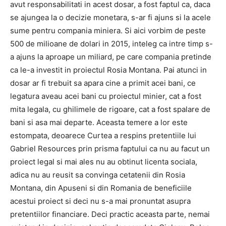
avut responsabilitati in acest dosar, a fost faptul ca, daca
se ajungea la o decizie monetara, s-ar fi ajuns si la acele
sume pentru compania miniera. Si aici vorbim de peste
500 de milioane de dolari in 2015, inteleg ca intre timp s-
a ajuns la aproape un miliard, pe care compania pretinde
ca le-a investit in proiectul Rosia Montana. Pai atunci in
dosar ar fi trebuit sa apara cine a primit acei bani, ce
legatura aveau acei bani cu proiectul minier, cat a fost
mita legala, cu ghilimele de rigoare, cat a fost spalare de
bani si asa mai departe. Aceasta temere a lor este
estompata, deoarece Curtea a respins pretentiile lui
Gabriel Resources prin prisma faptului ca nu au facut un
proiect legal si mai ales nu au obtinut licenta sociala,
adica nu au reusit sa convinga cetatenii din Rosia
Montana, din Apuseni si din Romania de beneficiile
acestui proiect si deci nu s-a mai pronuntat asupra
pretentiilor financiare. Deci practic aceasta parte, nemai