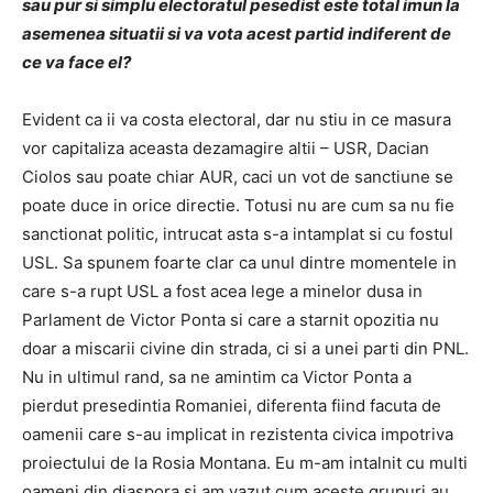
sau pur si simplu electoratul pesedist este total imun la
asemenea situatii si va vota acest partid indiferent de
ce va face el?
Evident ca ii va costa electoral, dar nu stiu in ce masura
vor capitaliza aceasta dezamagire altii – USR, Dacian
Ciolos sau poate chiar AUR, caci un vot de sanctiune se
poate duce in orice directie. Totusi nu are cum sa nu fie
sanctionat politic, intrucat asta s-a intamplat si cu fostul
USL. Sa spunem foarte clar ca unul dintre momentele in
care s-a rupt USL a fost acea lege a minelor dusa in
Parlament de Victor Ponta si care a starnit opozitia nu
doar a miscarii civine din strada, ci si a unei parti din PNL.
Nu in ultimul rand, sa ne amintim ca Victor Ponta a
pierdut presedintia Romaniei, diferenta fiind facuta de
oamenii care s-au implicat in rezistenta civica impotriva
proiectului de la Rosia Montana. Eu m-am intalnit cu multi
oameni din diaspora si am vazut cum aceste grupuri au