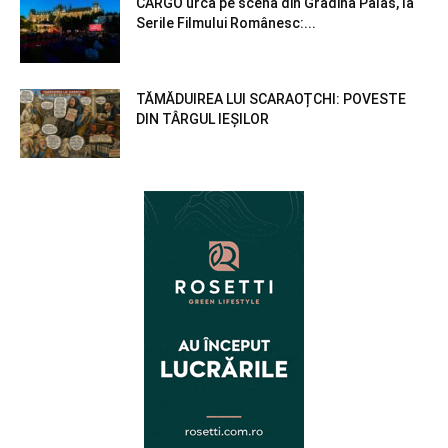
CARGO urcă pe scena din Grădina Palas, la
Serile Filmului Românesc:...
TĂMĂDUIREA LUI SCARAOȚCHI: POVESTE
DIN TÂRGUL IEȘILOR