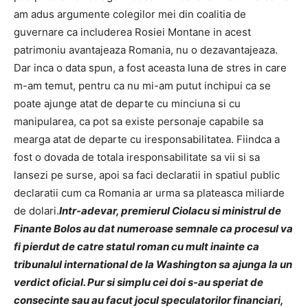
am adus argumente colegilor mei din coalitia de
guvernare ca includerea Rosiei Montane in acest
patrimoniu avantajeaza Romania, nu o dezavantajeaza.
Dar inca o data spun, a fost aceasta luna de stres in care
m-am temut, pentru ca nu mi-am putut inchipui ca se
poate ajunge atat de departe cu minciuna si cu
manipularea, ca pot sa existe personaje capabile sa
mearga atat de departe cu iresponsabilitatea. Fiindca a
fost o dovada de totala iresponsabilitate sa vii si sa
lansezi pe surse, apoi sa faci declaratii in spatiul public
declaratii cum ca Romania ar urma sa plateasca miliarde
de dolari.
Intr-adevar, premierul Ciolacu si ministrul de
Finante Bolos au dat numeroase semnale ca procesul va
fi pierdut de catre statul roman cu mult inainte ca
tribunalul international de la Washington sa ajunga la un
verdict oficial. Pur si simplu cei doi s-au speriat de
consecinte sau au facut jocul speculatorilor financiari,