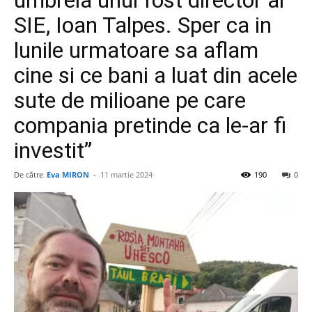
umbrela unui fost director al
SIE, Ioan Talpes. Sper ca in
lunile urmatoare sa aflam
cine si ce bani a luat din acele
sute de milioane pe care
compania pretinde ca le-ar fi
investit”
De către
Eva MIRON
-
11 martie 2024
190
0