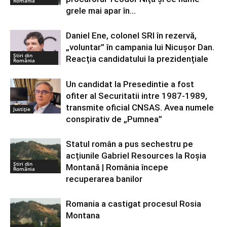
România
grele mai apar în...
Daniel Ene, colonel SRI în rezervă,
„voluntar” în campania lui Nicușor Dan.
Știri din
Reacția candidatului la prezidențiale
România
Un candidat la Presedintie a fost
ofiter al Securitatii intre 1987-1989,
transmite oficial CNSAS. Avea numele
Justiție
conspirativ de „Pumnea”
Statul român a pus sechestru pe
acțiunile Gabriel Resources la Roșia
Știri din
Montană | România începe
România
recuperarea banilor
Romania a castigat procesul Rosia
Montana