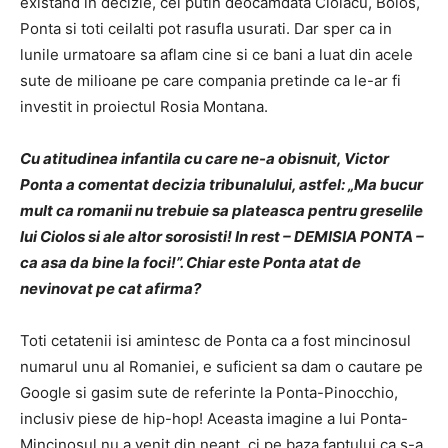
existand in decizie, cel putin deocamdata Ciolacu, Bolos,
Ponta si toti ceilalti pot rasufla usurati. Dar sper ca in
lunile urmatoare sa aflam cine si ce bani a luat din acele
sute de milioane pe care compania pretinde ca le-ar fi
investit in proiectul Rosia Montana.
Cu atitudinea infantila cu care ne-a obisnuit, Victor
Ponta a comentat decizia tribunalului, astfel: „Ma bucur
mult ca romanii nu trebuie sa plateasca pentru greselile
lui Ciolos si ale altor sorosisti! In rest – DEMISIA PONTA –
ca asa da bine la foci!”. Chiar este Ponta atat de
nevinovat pe cat afirma?
Toti cetatenii isi amintesc de Ponta ca a fost mincinosul
numarul unu al Romaniei, e suficient sa dam o cautare pe
Google si gasim sute de referinte la Ponta-Pinocchio,
inclusiv piese de hip-hop! Aceasta imagine a lui Ponta-
Mincinosul nu a venit din neant, ci pe baza faptului ca s-a