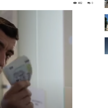
482
0