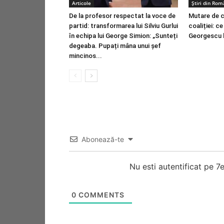
Articole
Știri din Rom
De la profesor respectat la voce de
Mutare de cu
partid: transformarea lui Silviu Gurlui
coaliției: c
în echipa lui George Simion: „Sunteți
Georgescu l
degeaba. Pupați mâna unui șef
mincinos...
Abonează-te
Nu esti autentificat pe 
0
COMMENTS