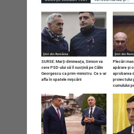
Știri din România
Știri din Rom
SURSE: Marți dimineața, Simion va
Plecări masi
cere PSD-ului să îl susțină pe Călin
apărare și o
Georgescu ca prim-ministru. Ce s-ar
aprobarea d
afla în spatele mișcării
proiectului 
cumulului pe