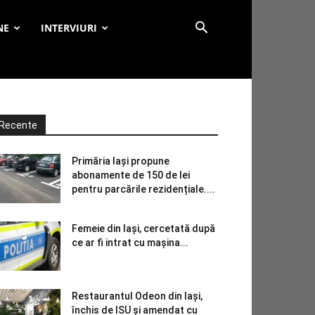
NE
INTERVIURI
Recente
Primăria Iași propune
abonamente de 150 de lei
pentru parcările rezidențiale....
Femeie din Iași, cercetată după
ce ar fi intrat cu mașina...
Restaurantul Odeon din Iași,
închis de ISU și amendat cu