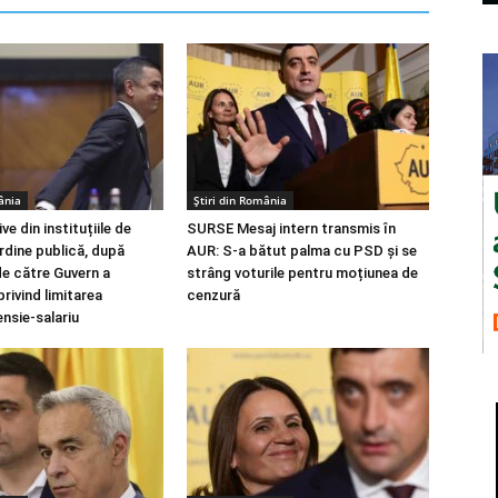
ânia
Știri din România
ve din instituțiile de
SURSE Mesaj intern transmis în
rdine publică, după
AUR: S-a bătut palma cu PSD și se
e către Guvern a
strâng voturile pentru moțiunea de
privind limitarea
cenzură
nsie-salariu