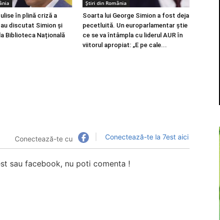
ânia
Știri din România
lise în plină criză a
Soarta lui George Simion a fost deja
e au discutat Simion și
pecetluită. Un europarlamentar știe
a Biblioteca Națională
ce se va întâmpla cu liderul AUR în
viitorul apropiat: „E pe cale...
Conectează-te la 7est aici
Conectează-te cu
7est sau facebook, nu poti comenta !