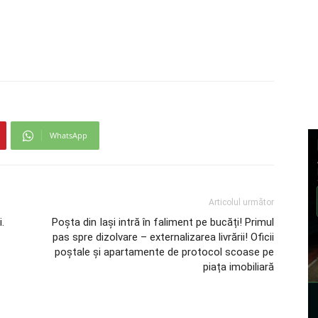
WhatsApp
Articolul următor
.
Poșta din Iași intră în faliment pe bucăți! Primul
pas spre dizolvare – externalizarea livrării! Oficii
poștale și apartamente de protocol scoase pe
piața imobiliară