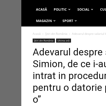
ACASĂ
POLITIC
SOCIAL
CUL
MAGAZIN
SPORT
Acasă
Știri din România
Adevarul despre salariul l
Știri din România
Ultima oră
Adevarul despre s
Simion, de ce i-a
intrat in procedu
pentru o datorie 
o”