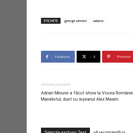
ETICHETE
george simion
salariu
Facebook
X
Pinterest
Articolul precedent
Adrian Minune a făcut show la Vocea României
Manelistul, duet cu ieșeanul Alex Maxim
Selecție exclusiv 7est
vă recomandă și ...