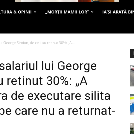
TURA & OPINII
„MORȚII MAMII LOR”
IA’ȘI ARATĂ BI
ui George Simion, de ce i-au retinut 30%: „A...
alariul lui George
u retinut 30%: „A
ra de executare silita
pe care nu a returnat-