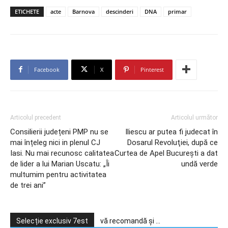
ETICHETE
acte
Barnova
descinderi
DNA
primar
Facebook
X
Pinterest
Articolul precedent
Articolul următor
Consilierii județeni PMP nu se
Iliescu ar putea fi judecat în
mai înțeleg nici in plenul CJ
Dosarul Revoluţiei, după ce
Iasi. Nu mai recunosc calitatea
Curtea de Apel Bucureşti a dat
de lider a lui Marian Uscatu: „Îi
undă verde
multumim pentru activitatea
de trei ani”
Selecție exclusiv 7est
vă recomandă și ...