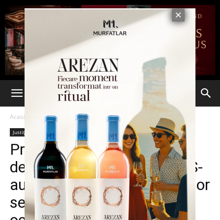
Acasă
Justiție
Justiție
Stiri din Iasi
Ultima oră
Primarul de la Barnova
despre descinderile DNA: „S-
au ridicat acte, pe fondul unor
sesizari facute in mai –