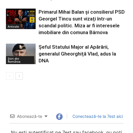
Primarul Mihai Balan și consilierul PSD
Georgel Tincu sunt vizați într-un
scandal politic. Miza ar fi interesele
Articole
imobiliare din comuna Bârnova
Șeful Statului Major al Apărării,
generalul Gheorghiță Vlad, adus la
Știri din
DNA
România
Abonează-te
Conectează-te la 7est aici
Nu esti autentificat pe 7est sau facebook, nu poti