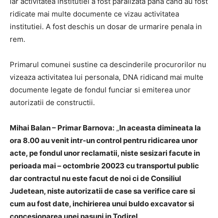
iar activitatea institutiei a fost paralizata pana cand au fost
ridicate mai multe documente ce vizau activitatea
institutiei. A fost deschis un dosar de urmarire penala in
rem.
Primarul comunei sustine ca descinderile procurorilor nu
vizeaza activitatea lui personala, DNA ridicand mai multe
documente legate de fondul funciar si emiterea unor
autorizatii de constructii.
Mihai Balan – Primar Barnova:
„
In aceasta dimineata la
ora 8.00 au venit intr-un control pentru ridicarea unor
acte, pe fondul unor reclamatii, niste sesizari facute in
perioada mai – octombrie 20023 cu transportul public
dar contractul nu este facut de noi ci de Consiliul
Judetean, niste autorizatii de case sa verifice care si
cum au fost date, inchirierea unui buldo excavator si
concesionarea unei pasuni in Todirel
„.