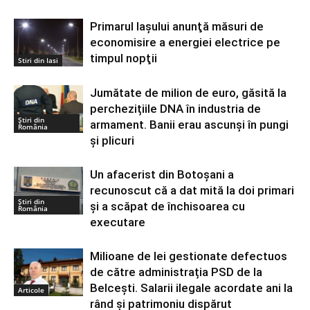
Primarul Iaşului anunţă măsuri de
economisire a energiei electrice pe
timpul nopţii
Stiri din Iasi
Jumătate de milion de euro, găsită la
perchezițiile DNA în industria de
Știri din
armament. Banii erau ascunși în pungi
România
și plicuri
Un afacerist din Botoșani a
recunoscut că a dat mită la doi primari
Știri din
și a scăpat de închisoarea cu
România
executare
Milioane de lei gestionate defectuos
de către administrația PSD de la
Belcești. Salarii ilegale acordate ani la
Articole
rând și patrimoniu dispărut