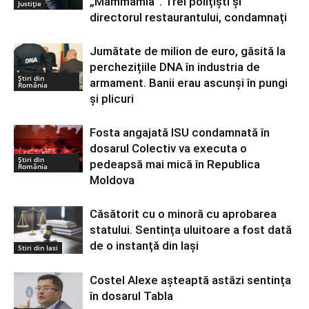
„Mammamia”. Trei polițiști și
Justiție
directorul restaurantului, condamnați
Jumătate de milion de euro, găsită la
perchezițiile DNA în industria de
Știri din
armament. Banii erau ascunși în pungi
România
și plicuri
Fosta angajată ISU condamnată în
dosarul Colectiv va executa o
Știri din
pedeapsă mai mică în Republica
România
Moldova
Căsătorit cu o minoră cu aprobarea
statului. Sentința uluitoare a fost dată
de o instanță din Iași
Stiri din Iasi
Costel Alexe așteaptă astăzi sentința
în dosarul Tabla