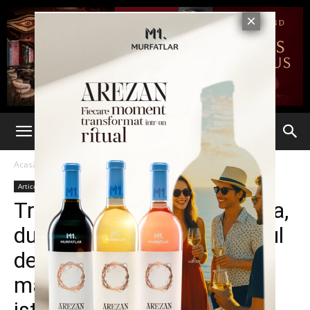
Acasă
Articole
Articole
Deschidere
Justiție
Stiri din Iasi
Tribunalul Iași a dat sentința,
după opt amânări, în dosarul
de omor calificat cu cel mai
mare număr de victime din