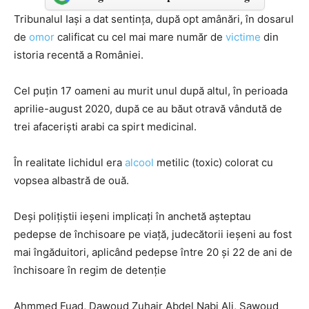
Tribunalul Iași a dat sentința, după opt amânări, în dosarul
de
omor
calificat cu cel mai mare număr de
victime
din
istoria recentă a României.
Cel puțin 17 oameni au murit unul după altul, în perioada
aprilie-august 2020, după ce au băut otravă vândută de
trei afaceriști arabi ca spirt medicinal.
În realitate lichidul era
alcool
metilic (toxic) colorat cu
vopsea albastră de ouă.
Deși polițiștii ieșeni implicați în anchetă așteptau
pedepse de închisoare pe viață, judecătorii ieșeni au fost
mai îngăduitori, aplicând pedepse între 20 și 22 de ani de
închisoare în regim de detenție
Ahmmed Fuad, Dawoud Zuhair Abdel Nabi Ali, Sawoud