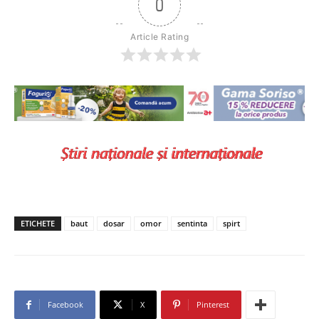
0
Article Rating
ETICHETE
baut
dosar
omor
sentinta
spirt
Facebook
X
Pinterest