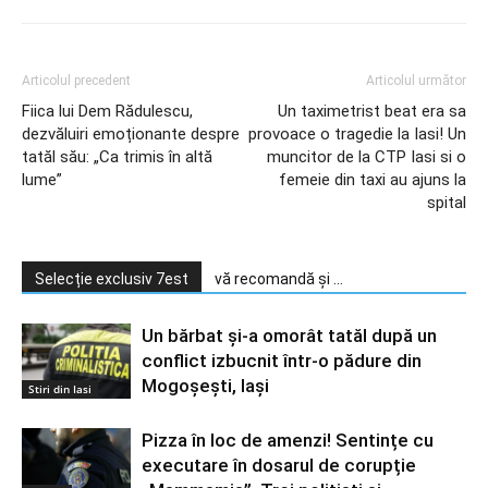
Articolul precedent
Articolul următor
Fiica lui Dem Rădulescu,
Un taximetrist beat era sa
dezvăluiri emoționante despre
provoace o tragedie la Iasi! Un
tatăl său: „Ca trimis în altă
muncitor de la CTP Iasi si o
lume”
femeie din taxi au ajuns la
spital
Selecție exclusiv 7est
vă recomandă și ...
Un bărbat și-a omorât tatăl după un
conflict izbucnit într-o pădure din
Mogoșești, Iași
Stiri din Iasi
Pizza în loc de amenzi! Sentințe cu
executare în dosarul de corupție