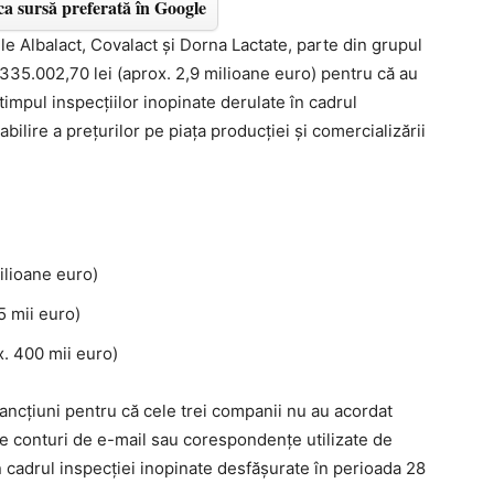
a sursă preferată în Google
e Albalact, Covalact și Dorna Lactate, parte din grupul
.335.002,70 lei (aprox. 2,9 milioane euro) pentru că au
 timpul inspecțiilor inopinate derulate în cadrul
abilire a prețurilor pe piaţa producţiei şi comercializării
ilioane euro)
5 mii euro)
x. 400 mii euro)
ancțiuni pentru că cele trei companii nu au acordat
e conturi de e-mail sau corespondențe utilizate de
în cadrul inspecției inopinate desfășurate în perioada 28