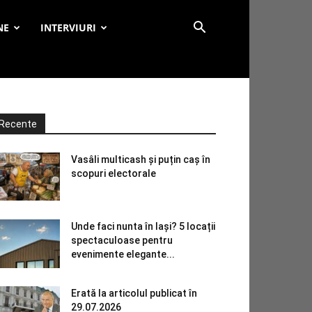
NE
INTERVIURI
Recente
Vasâli multicash și puțin caș în
scopuri electorale
Unde faci nunta în Iași? 5 locații
spectaculoase pentru
evenimente elegante...
Erată la articolul publicat în
29.07.2026