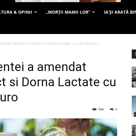
TURA & OPINII
„MORȚII MAMII LOR”
IA’ȘI ARATĂ BI
endat Albalact, Covalact si Dorna Lactate cu 2,9 milioane...
entei a amendat
ct si Dorna Lactate cu
euro
164
0