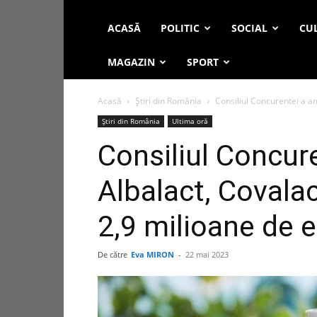
ACASĂ
POLITIC
SOCIAL
CUL
MAGAZIN
SPORT
Acasă
Știri din România
Consiliul Concurentei a am
Știri din România
Ultima oră
Consiliul Concur
Albalact, Covala
2,9 milioane de 
De către
Eva MIRON
-
22 mai 2023