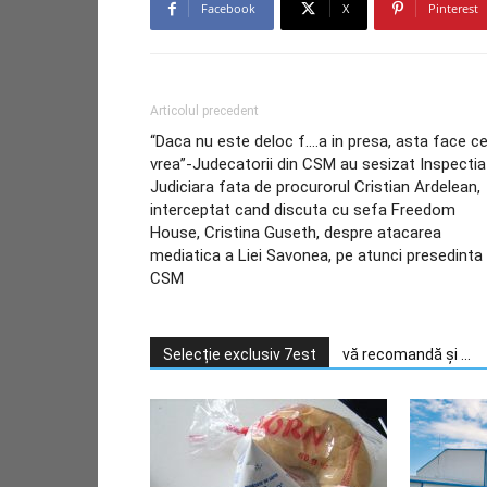
Facebook
X
Pinterest
Articolul precedent
“Daca nu este deloc f….a in presa, asta face c
vrea”-Judecatorii din CSM au sesizat Inspectia
Judiciara fata de procurorul Cristian Ardelean,
interceptat cand discuta cu sefa Freedom
House, Cristina Guseth, despre atacarea
mediatica a Liei Savonea, pe atunci presedinta
CSM
Selecție exclusiv 7est
vă recomandă și ...