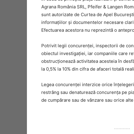
Agrana România SRL, Pfeifer & Langen Român
sunt autorizate de Curtea de Apel București ș
informațiilor și documentelor necesare clarif
Efectuarea acestora nu reprezintă o antepro
Potrivit legii concurenței, inspectorii de con
obiectul investigației, iar companiile care r
obstrucționează activitatea acesteia în des
la 0,5% la 10% din cifra de afaceri totală real
Legea concurenței interzice orice înțelegeri
restrâng sau denaturează concurența pe piaț
de cumpărare sau de vânzare sau orice alte 