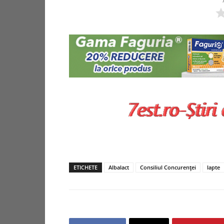
ETICHETE
Albalact
Consiliul Concurenţei
lapte