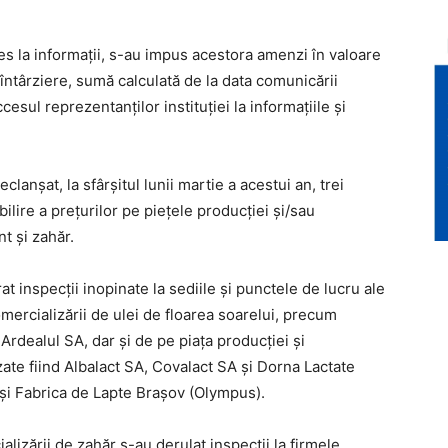
s la informații, s-au impus acestora amenzi în valoare
 întârziere, sumă calculată de la data comunicării
cesul reprezentanților instituției la informațiile și
lanșat, la sfârșitul lunii martie a acestui an, trei
bilire a prețurilor pe piețele producției și/sau
nt și zahăr.
rat inspecții inopinate la sediile și punctele de lucru ale
mercializării de ulei de floarea soarelui, precum
rdealul SA, dar și de pe piaţa producţiei şi
zate fiind Albalact SA, Covalact SA şi Dorna Lactate
și Fabrica de Lapte Braşov (Olympus).
ializării de zahăr s-au derulat inspecții la firmele