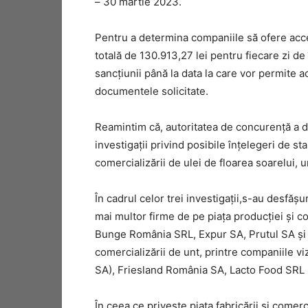
– 30 martie 2023.
Pentru a determina companiile să ofere acce
totală de 130.913,27 lei pentru fiecare zi de
sancțiunii până la data la care vor permite ac
documentele solicitate.
Reamintim că, autoritatea de concurență a dec
investigații privind posibile înțelegeri de sta
comercializării de ulei de floarea soarelui, u
În cadrul celor trei investigații,s-au desfășu
mai multor firme de pe piața producției și co
Bunge România SRL, Expur SA, Prutul SA şi A
comercializării de unt, printre companiile vi
SA), Friesland România SA, Lacto Food SRL 
În ceea ce privește piața fabricării şi comerc