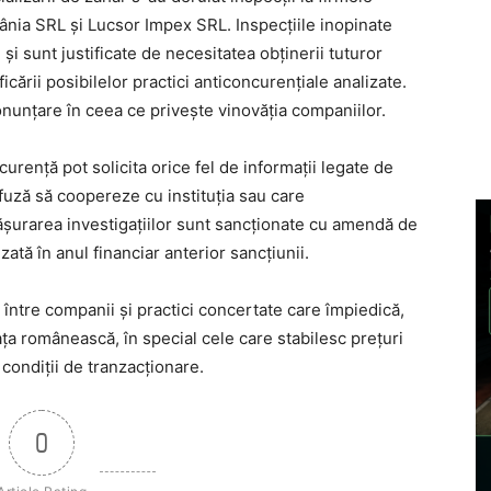
ia SRL și Lucsor Impex SRL. Inspecțiile inopinate
i sunt justificate de necesitatea obținerii tuturor
icării posibilelor practici anticoncurențiale analizate.
nunțare în ceea ce privește vinovăția companiilor.
curență pot solicita orice fel de informații legate de
efuză să coopereze cu instituția sau care
fășurarea investigațiilor sunt sancționate cu amendă de
izată în anul financiar anterior sancțiunii.
 între companii și practici concertate care împiedică,
a românească, în special cele care stabilesc prețuri
condiții de tranzacționare.
0