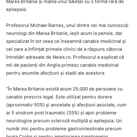
Marea Britanie şi mama unui băieţel cu o formă rară de
epilepsie.
Profesorul Michael Barnes, unul dintre cei mai cunoscuţi
neurologi din Marea Britanie, ieşit acum la pensie, dar
specializat în tot ceea ce înseamnă canabis medicinal şi
cel care a înfiinţat primele clinici de a răspuns câtorva
întrebări adresate de News.ro. Profesorul a explicat că
mii de pacienţi din Anglia primesc canabis medicinal
pentru anumite afecţiuni şi stadii ale acestora
”În Marea Britanie există acum 25.000 de persoane cu
canabis prescris legal. Este utilizat pentru durere
(aproximativ 50%) şi anxietate şi afecţiuni asociate, cum
ar fi sindrom post traumatic (35%) şi apoi probleme
neurologice precum scleroză multiplă şi epilepsia. Un
număr mic pentru probleme gastrointestinale precum
boala Crohn şi pentru ameliorarea simptomelor