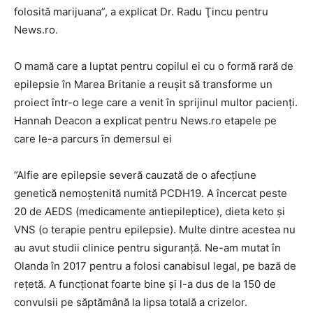
folosită marijuana”, a explicat Dr. Radu Ţincu pentru
News.ro.
O mamă care a luptat pentru copilul ei cu o formă rară de
epilepsie în Marea Britanie a reuşit să transforme un
proiect într-o lege care a venit în sprijinul multor pacienţi.
Hannah Deacon a explicat pentru News.ro etapele pe
care le-a parcurs în demersul ei
”Alfie are epilepsie severă cauzată de o afecţiune
genetică nemoştenită numită PCDH19. A încercat peste
20 de AEDS (medicamente antiepileptice), dieta keto şi
VNS (o terapie pentru epilepsie). Multe dintre acestea nu
au avut studii clinice pentru siguranţă. Ne-am mutat în
Olanda în 2017 pentru a folosi canabisul legal, pe bază de
reţetă. A funcţionat foarte bine şi l-a dus de la 150 de
convulsii pe săptămână la lipsa totală a crizelor.