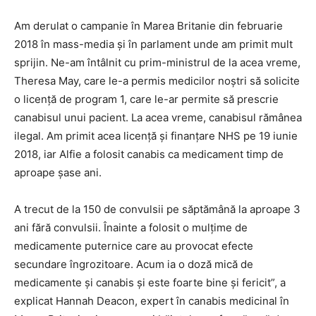
Am derulat o campanie în Marea Britanie din februarie
2018 în mass-media şi în parlament unde am primit mult
sprijin. Ne-am întâlnit cu prim-ministrul de la acea vreme,
Theresa May, care le-a permis medicilor noştri să solicite
o licenţă de program 1, care le-ar permite să prescrie
canabisul unui pacient. La acea vreme, canabisul rămânea
ilegal. Am primit acea licenţă şi finanţare NHS pe 19 iunie
2018, iar Alfie a folosit canabis ca medicament timp de
aproape şase ani.
A trecut de la 150 de convulsii pe săptămână la aproape 3
ani fără convulsii. Înainte a folosit o mulţime de
medicamente puternice care au provocat efecte
secundare îngrozitoare. Acum ia o doză mică de
medicamente şi canabis şi este foarte bine şi fericit”, a
explicat Hannah Deacon, expert în canabis medicinal în