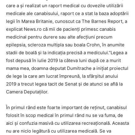
care a şi realizat un raport medical cu dovezile utilizării
medicale ale canabisului, raport ce a stat la baza adoptării
legii în Marea Britanie, cunoscut ca The Barnes Report, a
explicat News.ro că mii de pacienţi primesc canabis
medicinal pentru durere sau alte afecţiuni precum
epilepsia, scleroza multipla sau boala Crohn, în anumite
stadii de boală şi la indicaţia precisă a medicului.”Legea a
fost depusă în iulie 2019 la câteva luni după ce a murit
mama mea, doamna deputat Dumitrache a iniţiat proiectul
de lege la care am lucrat împreună, la sfârşitul anului
2019 a trecut legea tacit de Senat şi de atunci se află la
Camera Deputaţilor.
În primul rând este foarte important de reţinut, canabisul
folosit în scop medical în primul rând nu se va fuma, de
aici şi confuzia masivă cu utilizarea recreaţională. Aceasta
nu are nicio legătură cu utilizarea medicală. Se va