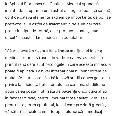
la Spitalul Floreasca din Capitală. Medicul spune că,
înainte de adoptarea unei astfel de legi, trebuie să se ţină
cont de câteva elemente extrem de importante: ce boli se
pretează la un astfel de tratament, cine sunt cei care
prescriu, tipul de reţetă, cine produce planta şi cum
circulă aceasta, dar şi educarea populaţiei
”Când discutăm despre legalizarea marijuanei în scop
medical, trebuie să avem în vedere câteva aspecte. În
primul rând care sunt patologiile în care această moleculă
poate fi aplicată. La nivel internaţional nu sunt extem de
multe afecţiuni care să aibă la bază studii convergente cu
privire la eficienţa tratamentului cu canabis, studiile ne
spun că ea poate fi utilizată de pacienţii oncologici aflaţi
în fază terminală, pentru îmbunătăţirea calităţii vieţii sau
pentru creşterea apetitului, la cei care prezintă greaţă şi
vărsături asociate chimioterapiei atunci când medicaţia