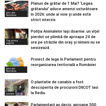
Planuri de grătar de 1 Mai? ‘Legea
grătarului’ aduce amenzi usturătoare
Știri din
în 2026: unde ai voie și unde este
România
strict interzis
Poliția Animalelor Iași doarme: un vițel
pierdut se plimbă de aproape 24 de
Top prima
ore pe străzile din oraș și nimeni nu se
pagina
sesizează
Proiect de lege în Parlament pentru
reorganizarea teritorială a României
Știri din
România
O plantatie de canabis a fost
descoperita de procurorii DIICOT Iasi
la Rediu
Justiție
Parlamentarii au decis: aproape 500