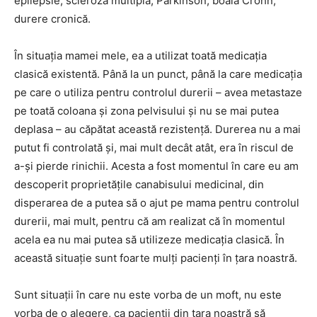
epilepsie, scleroză multiplă, Parkinson, boala Crohn,
durere cronică.
În situaţia mamei mele, ea a utilizat toată medicaţia
clasică existentă. Până la un punct, până la care medicaţia
pe care o utiliza pentru controlul durerii – avea metastaze
pe toată coloana şi zona pelvisului şi nu se mai putea
deplasa – au căpătat această rezistenţă. Durerea nu a mai
putut fi controlată şi, mai mult decât atât, era în riscul de
a-şi pierde rinichii. Acesta a fost momentul în care eu am
descoperit proprietăţile canabisului medicinal, din
disperarea de a putea să o ajut pe mama pentru controlul
durerii, mai mult, pentru că am realizat că în momentul
acela ea nu mai putea să utilizeze medicaţia clasică. În
această situaţie sunt foarte mulţi pacienţi în ţara noastră.
Sunt situaţii în care nu este vorba de un moft, nu este
vorba de o alegere, ca pacienţii din ţara noastră să