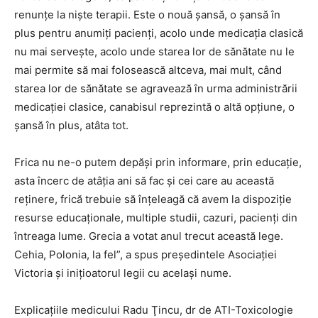
renunţe la nişte terapii. Este o nouă şansă, o şansă în
plus pentru anumiţi pacienţi, acolo unde medicaţia clasică
nu mai serveşte, acolo unde starea lor de sănătate nu le
mai permite să mai folosească altceva, mai mult, când
starea lor de sănătate se agravează în urma administrării
medicaţiei clasice, canabisul reprezintă o altă opţiune, o
şansă în plus, atâta tot.
Frica nu ne-o putem depăşi prin informare, prin educaţie,
asta încerc de atâţia ani să fac şi cei care au această
reţinere, frică trebuie să înţeleagă că avem la dispoziţie
resurse educaţionale, multiple studii, cazuri, pacienţi din
întreaga lume. Grecia a votat anul trecut această lege.
Cehia, Polonia, la fel”, a spus preşedintele Asociaţiei
Victoria şi iniţioatorul legii cu acelaşi nume.
Explicaţiile medicului Radu Ţincu, dr de ATI-Toxicologie