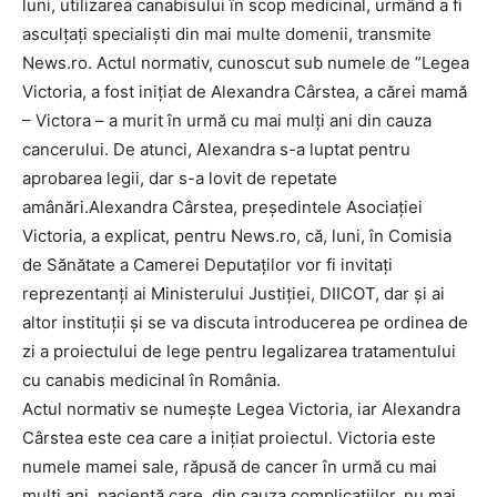
luni, utilizarea canabisului în scop medicinal, urmând a fi
asculţaţi specialişti din mai multe domenii, transmite
News.ro. Actul normativ, cunoscut sub numele de ”Legea
Victoria, a fost iniţiat de Alexandra Cârstea, a cărei mamă
– Victora – a murit în urmă cu mai mulţi ani din cauza
cancerului. De atunci, Alexandra s-a luptat pentru
aprobarea legii, dar s-a lovit de repetate
amânări.Alexandra Cârstea, preşedintele Asociaţiei
Victoria, a explicat, pentru News.ro, că, luni, în Comisia
de Sănătate a Camerei Deputaţilor vor fi invitaţi
reprezentanţi ai Ministerului Justiţiei, DIICOT, dar şi ai
altor instituţii şi se va discuta introducerea pe ordinea de
zi a proiectului de lege pentru legalizarea tratamentului
cu canabis medicinal în România.
Actul normativ se numeşte Legea Victoria, iar Alexandra
Cârstea este cea care a iniţiat proiectul. Victoria este
numele mamei sale, răpusă de cancer în urmă cu mai
mulţi ani, pacientă care, din cauza complicaţiilor, nu mai