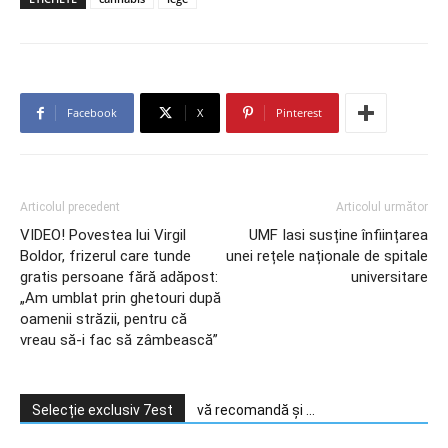
Facebook
X
Pinterest
Articolul precedent
Articolul următor
VIDEO! Povestea lui Virgil
UMF Iasi susține înființarea
Boldor, frizerul care tunde
unei rețele naționale de spitale
gratis persoane fără adăpost:
universitare
„Am umblat prin ghetouri după
oamenii străzii, pentru că
vreau să-i fac să zâmbească”
Selecție exclusiv 7est
vă recomandă și ...