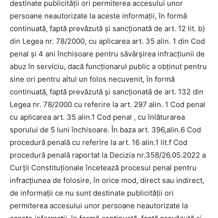
destinate publicităţii ori permiterea accesului unor
persoane neautorizate la aceste informaţii, în formă
continuată, faptă prevăzută şi sancţionată de art. 12 lit. b)
din Legea nr. 78/2000, cu aplicarea art. 35 alin. 1 din Cod
penal şi 4 ani închisoare pentru săvârşirea infracţiunii de
abuz în serviciu, dacă funcţionarul public a obţinut pentru
sine ori pentru altul un folos necuvenit, în formă
continuată, faptă prevăzută şi sancţionată de art. 132 din
Legea nr. 78/2000 cu referire la art. 297 alin. 1 Cod penal
cu aplicarea art. 35 alin.1 Cod penal , cu înlăturarea
sporului de 5 luni închisoare. În baza art. 396,alin.6 Cod
procedură penală cu referire la art. 16 alin.1 lit.f Cod
procedură penală raportat la Decizia nr.358/26.05.2022 a
Curţii Constituţionale încetează procesul penal pentru
infracţiunea de folosire, în orice mod, direct sau indirect,
de informaţii ce nu sunt destinate publicităţii ori
permiterea accesului unor persoane neautorizate la