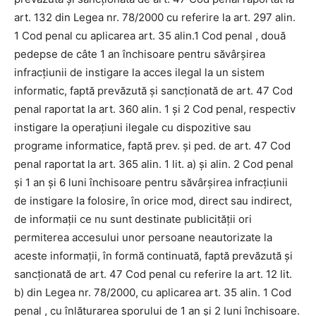
art. 132 din Legea nr. 78/2000 cu referire la art. 297 alin.
1 Cod penal cu aplicarea art. 35 alin.1 Cod penal , două
pedepse de câte 1 an închisoare pentru săvârşirea
infracţiunii de instigare la acces ilegal la un sistem
informatic, faptă prevăzută şi sancţionată de art. 47 Cod
penal raportat la art. 360 alin. 1 şi 2 Cod penal, respectiv
instigare la operaţiuni ilegale cu dispozitive sau
programe informatice, faptă prev. şi ped. de art. 47 Cod
penal raportat la art. 365 alin. 1 lit. a) şi alin. 2 Cod penal
şi 1 an şi 6 luni închisoare pentru săvârşirea infracţiunii
de instigare la folosire, în orice mod, direct sau indirect,
de informaţii ce nu sunt destinate publicităţii ori
permiterea accesului unor persoane neautorizate la
aceste informaţii, în formă continuată, faptă prevăzută şi
sancţionată de art. 47 Cod penal cu referire la art. 12 lit.
b) din Legea nr. 78/2000, cu aplicarea art. 35 alin. 1 Cod
penal , cu înlăturarea sporului de 1 an şi 2 luni închisoare.