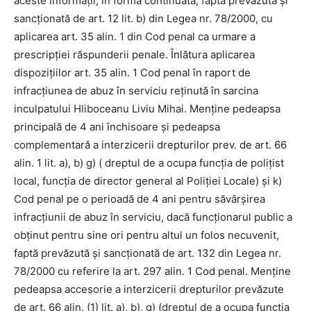
aceste informaţii, în formă continuată, faptă prevăzută şi
sancţionată de art. 12 lit. b) din Legea nr. 78/2000, cu
aplicarea art. 35 alin. 1 din Cod penal ca urmare a
prescripţiei răspunderii penale. Înlătura aplicarea
dispoziţiilor art. 35 alin. 1 Cod penal în raport de
infracţiunea de abuz în serviciu reţinută în sarcina
inculpatului Hliboceanu Liviu Mihai. Menţine pedeapsa
principală de 4 ani închisoare şi pedeapsa
complementară a interzicerii drepturilor prev. de art. 66
alin. 1 lit. a), b) g) ( dreptul de a ocupa funcţia de poliţist
local, funcţia de director general al Poliţiei Locale) şi k)
Cod penal pe o perioadă de 4 ani pentru săvârşirea
infracţiunii de abuz în serviciu, dacă funcţionarul public a
obţinut pentru sine ori pentru altul un folos necuvenit,
faptă prevăzută şi sancţionată de art. 132 din Legea nr.
78/2000 cu referire la art. 297 alin. 1 Cod penal. Menţine
pedeapsa accesorie a interzicerii drepturilor prevăzute
de art. 66 alin. (1) lit. a), b), g) (dreptul de a ocupa funcţia