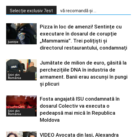
Selecție exclusiv 7est
vă recomandă și ...
Pizza în loc de amenzi! Sentințe cu
executare în dosarul de corupție
„Mammamia”. Trei polițiști și
Justiție
directorul restaurantului, condamnați
Jumătate de milion de euro, găsită la
perchezițiile DNA în industria de
Știri din
armament. Banii erau ascunși în pungi
România
și plicuri
Fosta angajată ISU condamnată în
dosarul Colectiv va executa o
Știri din
pedeapsă mai mică în Republica
România
Moldova
VIDEO Avocata din Iași, Alexandra