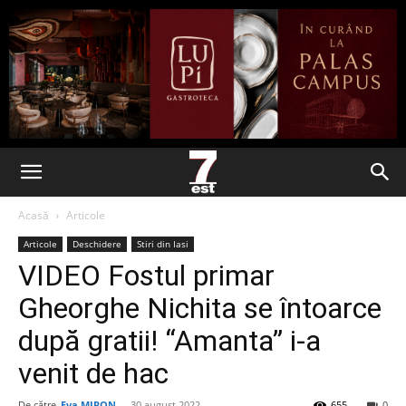
Acasă
Articole
Articole
Deschidere
Stiri din Iasi
VIDEO Fostul primar
Gheorghe Nichita se întoarce
după gratii! “Amanta” i-a
venit de hac
De către
Eva MIRON
-
30 august 2022
655
0