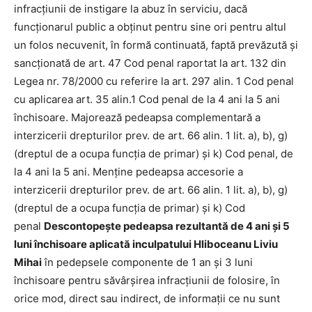
infracţiunii de instigare la abuz în serviciu, dacă
funcţionarul public a obţinut pentru sine ori pentru altul
un folos necuvenit, în formă continuată, faptă prevăzută şi
sancţionată de art. 47 Cod penal raportat la art. 132 din
Legea nr. 78/2000 cu referire la art. 297 alin. 1 Cod penal
cu aplicarea art. 35 alin.1 Cod penal de la 4 ani la 5 ani
închisoare. Majorează pedeapsa complementară a
interzicerii drepturilor prev. de art. 66 alin. 1 lit. a), b), g)
(dreptul de a ocupa funcţia de primar) şi k) Cod penal, de
la 4 ani la 5 ani. Menţine pedeapsa accesorie a
interzicerii drepturilor prev. de art. 66 alin. 1 lit. a), b), g)
(dreptul de a ocupa funcţia de primar) şi k) Cod
penal
Descontopeşte pedeapsa rezultantă de 4 ani şi 5
luni închisoare aplicată inculpatului Hliboceanu Liviu
Mihai
în pedepsele componente de 1 an şi 3 luni
închisoare pentru săvârşirea infracţiunii de folosire, în
orice mod, direct sau indirect, de informaţii ce nu sunt