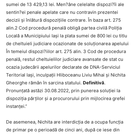
sumei de 13 429,13 lei. Men?âne celelalte dispozi?îi ale
sentin?ei penale apelate care nu contravin prezentei
decizii şi înlătură dispoziţiile contrare. În baza art. 275
alin.2 Cod procedură penală obligă partea civilă Poliţia
Locală a Municipiului Iaşi la plata sumei de 800 lei cu titlu
de cheltuieli judiciare ocazionate de soluţionarea apelului
În temeiul dispozi?iilor art. 275 alin. 3 Cod de procedura
penală, restul cheltuielilor judiciare avansate de stat cu
ocazia judecării apelurilor declarate de DNA-Serviciul
Teritorial Iaşi, inculpaţii Hliboceanu Liviu Mihai şi Nichita
Gheorghe rămân în sarcina statului.
Definitivă
.
Pronunţată astăzi 30.08.2022, prin punerea soluţiei la
dispoziţia părţilor şi a procurorului prin mijlocirea grefei
instanţei.”
De asemenea, Nichita are interdicţia de a ocupa funcţia
de primar pe o perioadă de cinci ani, după ce iese din