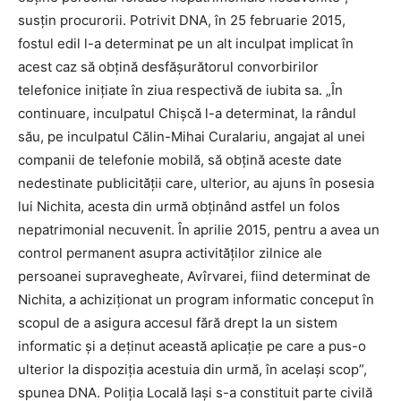
susţin procurorii. Potrivit DNA, în 25 februarie 2015,
fostul edil l-a determinat pe un alt inculpat implicat în
acest caz să obţină desfăşurătorul convorbirilor
telefonice iniţiate în ziua respectivă de iubita sa. „În
continuare, inculpatul Chişcă l-a determinat, la rândul
său, pe inculpatul Călin-Mihai Curalariu, angajat al unei
companii de telefonie mobilă, să obţină aceste date
nedestinate publicităţii care, ulterior, au ajuns în posesia
lui Nichita, acesta din urmă obţinând astfel un folos
nepatrimonial necuvenit. În aprilie 2015, pentru a avea un
control permanent asupra activităţilor zilnice ale
persoanei supravegheate, Avîrvarei, fiind determinat de
Nichita, a achiziţionat un program informatic conceput în
scopul de a asigura accesul fără drept la un sistem
informatic şi a deţinut această aplicaţie pe care a pus-o
ulterior la dispoziţia acestuia din urmă, în acelaşi scop”,
spunea DNA. Poliţia Locală Iaşi s-a constituit parte civilă