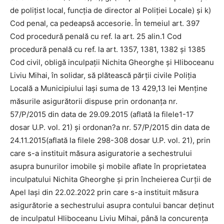
de poliţist local, funcţia de director al Poliţiei Locale) şi k)
Cod penal, ca pedeapsă accesorie. În temeiul art. 397
Cod procedură penală cu ref. la art. 25 alin.1 Cod
procedură penală cu ref. la art. 1357, 1381, 1382 şi 1385
Cod civil, obligă inculpaţii Nichita Gheorghe şi Hliboceanu
Liviu Mihai, în solidar, să plătească părţii civile Poliţia
Locală a Municipiului Iaşi suma de 13 429,13 lei Menţine
măsurile asigurătorii dispuse prin ordonanţa nr.
57/P/2015 din data de 29.09.2015 (aflată la filele1-17
dosar U.P. vol. 21) şi ordonan?a nr. 57/P/2015 din data de
24.11.2015(aflată la filele 298-308 dosar U.P. vol. 21), prin
care s-a instituit măsura asiguratorie a sechestrului
asupra bunurilor imobile şi mobile aflate în proprietatea
inculpatului Nichita Gheorghe şi prin încheierea Curţii de
Apel Iaşi din 22.02.2022 prin care s-a instituit măsura
asigurătorie a sechestrului asupra contului bancar deţinut
de inculpatul Hliboceanu Liviu Mihai, până la concurenţa