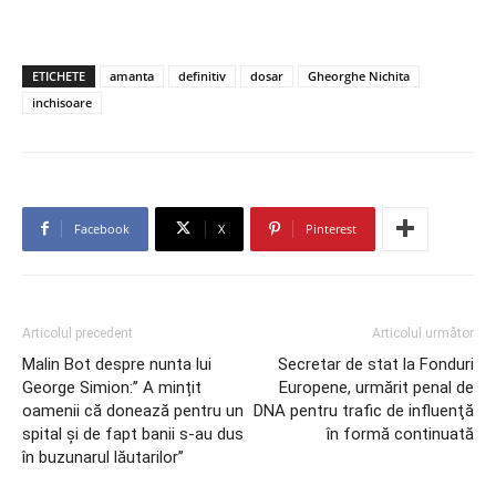
ETICHETE
amanta
definitiv
dosar
Gheorghe Nichita
inchisoare
Facebook
X
Pinterest
Articolul precedent
Articolul următor
Malin Bot despre nunta lui
Secretar de stat la Fonduri
George Simion:” A mințit
Europene, urmărit penal de
oamenii că donează pentru un
DNA pentru trafic de influenţă
spital și de fapt banii s-au dus
în formă continuată
în buzunarul lăutarilor”