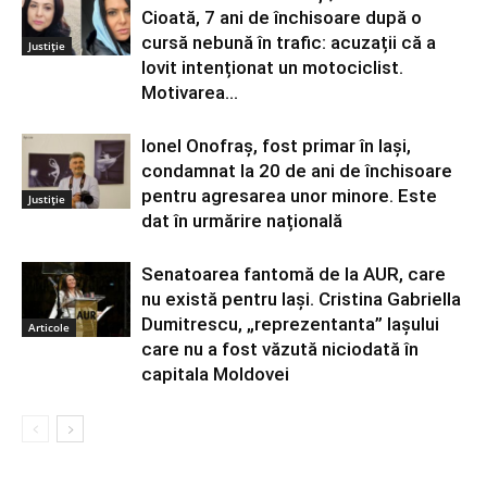
Cioată, 7 ani de închisoare după o
cursă nebună în trafic: acuzații că a
Justiție
lovit intenționat un motociclist.
Motivarea...
Ionel Onofraș, fost primar în Iași,
condamnat la 20 de ani de închisoare
pentru agresarea unor minore. Este
Justiție
dat în urmărire națională
Senatoarea fantomă de la AUR, care
nu există pentru Iași. Cristina Gabriella
Dumitrescu, „reprezentanta” Iașului
Articole
care nu a fost văzută niciodată în
capitala Moldovei