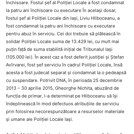
închisoare. Fostul şef al Poliţiei Locale a fost condamnat
la patru ani închisoare cu executare În acelaşi dosar,
fostul şef al Poliţiei Locale din Iaşi, Liviu Hliboceanu, a
fost condamnat la patru ani închisoare cu executare
pentru abuz în serviciu. Cei doi trebuie să plătească în
solidar Poliţiei Locale suma de 13.429 lei, cu mult mai
puţin faţă de suma stabilită iniţial de Tribunalul Iaşi
(105.000 lei). În acest caz a fost deferit justiţiei şi Ştefan
Avîrvarei, fost şef serviciu în cadrul Poliţiei Locale, însă
acesta a fost judecat separat şi condamnat la o pedeapsă
cu suspendare. Potrivit DNA, în perioada 25 decembrie
2013 – 30 aprilie 2015, Gheorghe Nichita, abuzând de
funcţia de primar, l-a determinat pe Hliboceanu să îşi
îndeplinească în mod defectuos atribuţiile de serviciu
prin folosirea necorespunzătoare a resurselor materiale
şi umane ale Poliţiei Locale Iaşi.