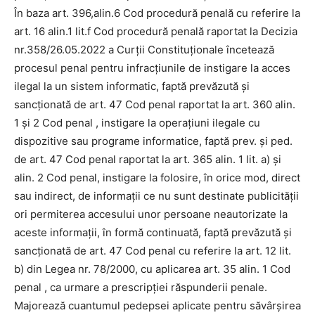
În baza art. 396,alin.6 Cod procedură penală cu referire la
art. 16 alin.1 lit.f Cod procedură penală raportat la Decizia
nr.358/26.05.2022 a Curţii Constituţionale încetează
procesul penal pentru infracţiunile de instigare la acces
ilegal la un sistem informatic, faptă prevăzută şi
sancţionată de art. 47 Cod penal raportat la art. 360 alin.
1 şi 2 Cod penal , instigare la operaţiuni ilegale cu
dispozitive sau programe informatice, faptă prev. şi ped.
de art. 47 Cod penal raportat la art. 365 alin. 1 lit. a) şi
alin. 2 Cod penal, instigare la folosire, în orice mod, direct
sau indirect, de informaţii ce nu sunt destinate publicităţii
ori permiterea accesului unor persoane neautorizate la
aceste informaţii, în formă continuată, faptă prevăzută şi
sancţionată de art. 47 Cod penal cu referire la art. 12 lit.
b) din Legea nr. 78/2000, cu aplicarea art. 35 alin. 1 Cod
penal , ca urmare a prescripţiei răspunderii penale.
Majorează cuantumul pedepsei aplicate pentru săvârşirea