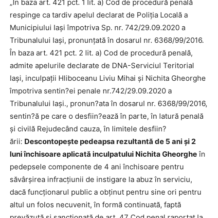
„În baza art. 421 pct. 1 lit. a) Cod de procedură penală
respinge ca tardiv apelul declarat de Poliţia Locală a
Municipiului Iaşi împotriva Sp. nr. 742/29.09.2020 a
Tribunalului Iaşi, pronunţată în dosarul nr. 6368/99/2016.
În baza art. 421 pct. 2 lit. a) Cod de procedură penală,
admite apelurile declarate de DNA-Serviciul Teritorial
Iaşi, inculpaţii Hliboceanu Liviu Mihai şi Nichita Gheorghe
împotriva sentin?ei penale nr.742/29.09.2020 a
Tribunalului Iaşi., pronun?ata în dosarul nr. 6368/99/2016,
sentin?ă pe care o desfiin?ează în parte, în latură penală
şi civilă Rejudecând cauza, în limitele desfiin?
ării:
Descontopeşte pedeapsa rezultantă de 5 ani şi 2
luni închisoare aplicată inculpatului Nichita Gheorghe
în
pedepsele componente de 4 ani închisoare pentru
săvârşirea infracţiunii de instigare la abuz în serviciu,
dacă funcţionarul public a obţinut pentru sine ori pentru
altul un folos necuvenit, în formă continuată, faptă
prevăzută şi sancţionată de art. 47 Cod penal raportat la