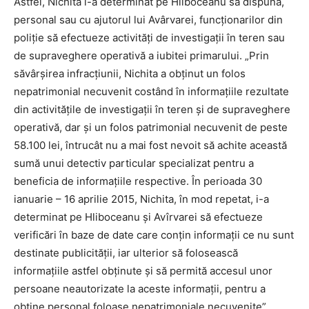
Astfel, Nichita l-a determinat pe Hliboceanu să dispună,
personal sau cu ajutorul lui Avârvarei, funcţionarilor din
poliţie să efectueze activităţi de investigaţii în teren sau
de supraveghere operativă a iubitei primarului. „Prin
săvârşirea infracţiunii, Nichita a obţinut un folos
nepatrimonial necuvenit costând în informaţiile rezultate
din activităţile de investigaţii în teren şi de supraveghere
operativă, dar şi un folos patrimonial necuvenit de peste
58.100 lei, întrucât nu a mai fost nevoit să achite această
sumă unui detectiv particular specializat pentru a
beneficia de informaţiile respective. În perioada 30
ianuarie – 16 aprilie 2015, Nichita, în mod repetat, i-a
determinat pe Hliboceanu şi Avîrvarei să efectueze
verificări în baze de date care conţin informaţii ce nu sunt
destinate publicităţii, iar ulterior să folosească
informaţiile astfel obţinute şi să permită accesul unor
persoane neautorizate la aceste informaţii, pentru a
obţine personal foloase nepatrimoniale necuvenite”,