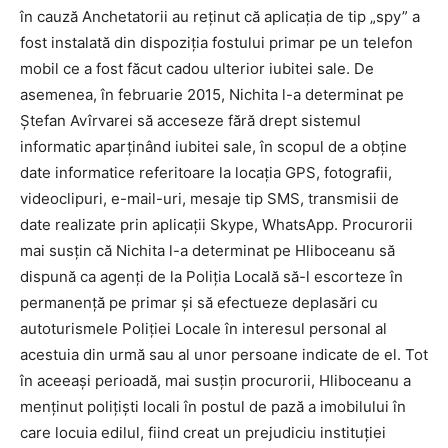
în cauză Anchetatorii au reţinut că aplicaţia de tip „spy” a
fost instalată din dispoziţia fostului primar pe un telefon
mobil ce a fost făcut cadou ulterior iubitei sale. De
asemenea, în februarie 2015, Nichita l-a determinat pe
Ştefan Avîrvarei să acceseze fără drept sistemul
informatic aparţinând iubitei sale, în scopul de a obţine
date informatice referitoare la locaţia GPS, fotografii,
videoclipuri, e-mail-uri, mesaje tip SMS, transmisii de
date realizate prin aplicaţii Skype, WhatsApp. Procurorii
mai susţin că Nichita l-a determinat pe Hliboceanu să
dispună ca agenţi de la Poliţia Locală să-l escorteze în
permanenţă pe primar şi să efectueze deplasări cu
autoturismele Poliţiei Locale în interesul personal al
acestuia din urmă sau al unor persoane indicate de el. Tot
în aceeaşi perioadă, mai susţin procurorii, Hliboceanu a
menţinut poliţişti locali în postul de pază a imobilului în
care locuia edilul, fiind creat un prejudiciu instituţiei