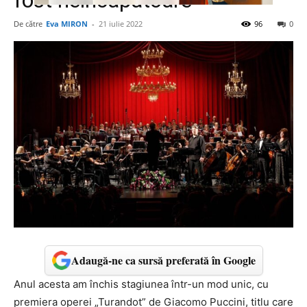
fost neincapatoare
De către
Eva MIRON
-
21 iulie 2022
96
0
Adaugă-ne ca sursă preferată în Google
Anul acesta am închis stagiunea într-un mod unic, cu
premiera operei „Turandot” de Giacomo Puccini, titlu care