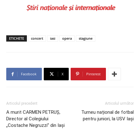
ETICHETE
concert
iasi
opera
stagiune
Facebook
X
Pinterest
Articolul precedent
Articolul următor
A murit CARMEN PETRUȘ,
Turneu național de fotbal
Director al Colegiului
pentru juniori, la USV Iași
„Costache Negruzzi” din Iaşi