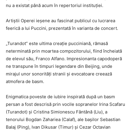
nu a existat până acum în repertoriul instituției.
Artiștii Operei ieșene au fascinat publicul cu lucrarea
feerică a lui Puccini, prezentată în varianta de concert.
„Turandot” este ultima creație pucciniană, rămasă
neterminată prin moartea compozitorului, fiind încheiată
de elevul său, Franco Alfano. Impresionanta capodoperă
ne transpune în timpuri legendare din Beijing, unde
mirajul unor sonorități stranii și evocatoare creează
atmofera de basm.
Enigmatica poveste de iubire inspirată după un basm
persan a fost descrisă prin vocile sopranelor Irina Scafaru
(Turandot) și Cristina Simionescu Fântână (Liu), a
tenorului Bogdan Zahariea (Calaf), ale bașilor Sebastian
Balaj (Ping), Ivan Dikusar (Timur) și Cezar Octavian