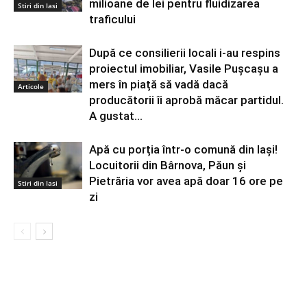
milioane de lei pentru fluidizarea
Stiri din Iasi
traficului
După ce consilierii locali i-au respins
proiectul imobiliar, Vasile Pușcașu a
mers în piață să vadă dacă
Articole
producătorii îi aprobă măcar partidul.
A gustat...
Apă cu porția într-o comună din Iași!
Locuitorii din Bârnova, Păun și
Pietrăria vor avea apă doar 16 ore pe
Stiri din Iasi
zi