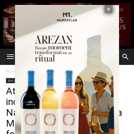
Acasă
Stiri din Iasi
Stiri din Iasi
Ultima oră
Atmosfera de basm la
inchiderea stagiunii Operei
Nationale Romane Iasi. Sala
Mare a Teatrului National a