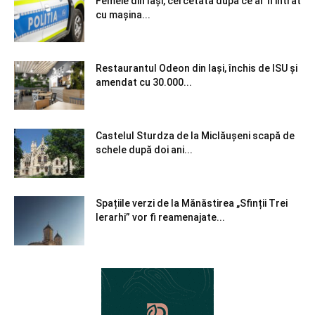
Femeie din Iași, cercetată după ce ar fi intrat
cu mașina...
Restaurantul Odeon din Iași, închis de ISU și
amendat cu 30.000...
Castelul Sturdza de la Miclăușeni scapă de
schele după doi ani...
Spațiile verzi de la Mănăstirea „Sfinții Trei
Ierarhi” vor fi reamenajate...