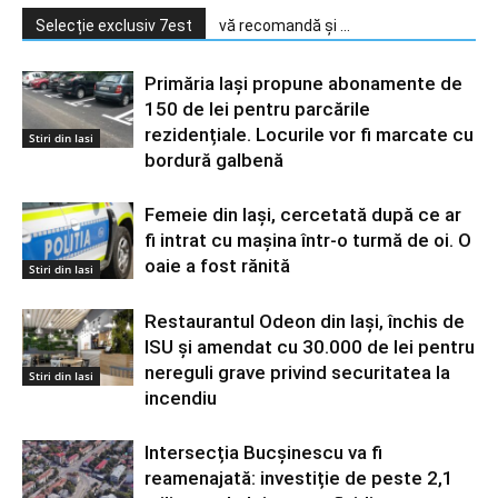
Selecție exclusiv 7est
vă recomandă și ...
Primăria Iași propune abonamente de
150 de lei pentru parcările
rezidențiale. Locurile vor fi marcate cu
Stiri din Iasi
bordură galbenă
Femeie din Iași, cercetată după ce ar
fi intrat cu mașina într-o turmă de oi. O
oaie a fost rănită
Stiri din Iasi
Restaurantul Odeon din Iași, închis de
ISU și amendat cu 30.000 de lei pentru
nereguli grave privind securitatea la
Stiri din Iasi
incendiu
Intersecția Bucșinescu va fi
reamenajată: investiție de peste 2,1