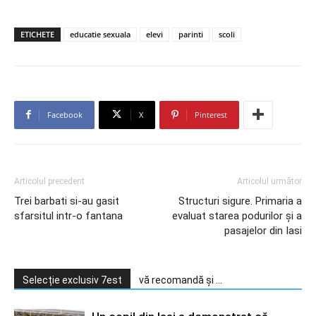
ETICHETE
educatie sexuala
elevi
parinti
scoli
Facebook
X
Pinterest
Articolul precedent
Articolul următor
Trei barbati si-au gasit
Structuri sigure. Primaria a
sfarsitul intr-o fantana
evaluat starea podurilor și a
pasajelor din Iasi
Selecție exclusiv 7est
vă recomandă și ...