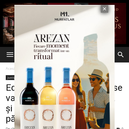
Acasă
Justiție
Justiție
Știri din România
Ultima oră
Educația sexuală la școală se
va face doar din clasa a 8-a
și doar cu acordul scris al
părinților
De către
Eva MIRON
-
22 iunie 2022
64
0