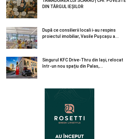
TĂMĂDUIREA LUI SCARAOȚCHI: POVESTE
DIN TÂRGUL IEȘILOR
După ce consilierii locali i-au respins
proiectul imobiliar, Vasile Pușcașu a...
Singurul KFC Drive-Thru din Iași, relocat
într-un nou spaţiu din Palas,...