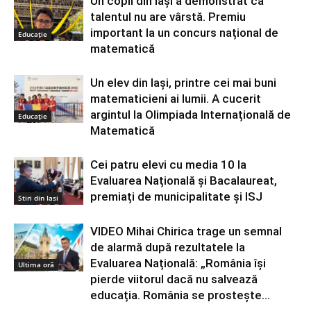
Un copil din Iași a demonstrat că
talentul nu are vârstă. Premiu
important la un concurs național de
Educație
matematică
Un elev din Iași, printre cei mai buni
matematicieni ai lumii. A cucerit
argintul la Olimpiada Internațională de
Educație
Matematică
Cei patru elevi cu media 10 la
Evaluarea Națională și Bacalaureat,
premiați de municipalitate și ISJ
Stiri din Iasi
VIDEO Mihai Chirica trage un semnal
de alarmă după rezultatele la
Evaluarea Națională: „România își
Ultima oră
pierde viitorul dacă nu salvează
educația. România se prostește...