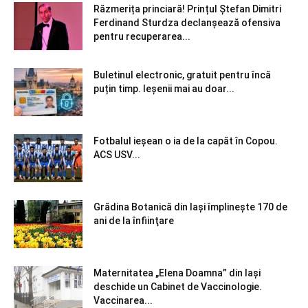
Răzmerița princiară! Prințul Ștefan Dimitri
Ferdinand Sturdza declanșează ofensiva
pentru recuperarea...
Buletinul electronic, gratuit pentru încă
puțin timp. Ieșenii mai au doar...
Fotbalul ieșean o ia de la capăt în Copou.
ACS USV...
Grădina Botanică din Iaşi împlineşte 170 de
ani de la înfiinţare
Maternitatea „Elena Doamna” din Iași
deschide un Cabinet de Vaccinologie.
Vaccinarea...