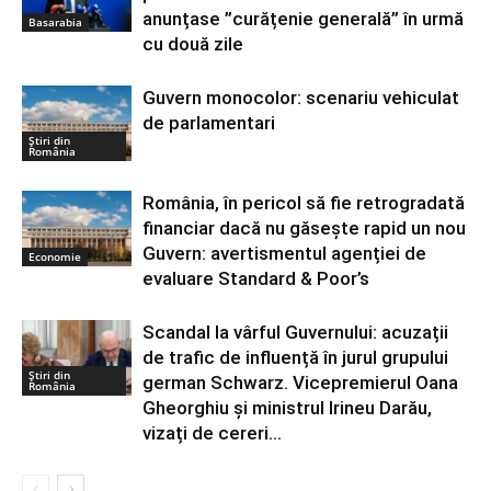
anunțase ”curățenie generală” în urmă
Basarabia
cu două zile
Guvern monocolor: scenariu vehiculat
de parlamentari
Știri din
România
România, în pericol să fie retrogradată
financiar dacă nu găsește rapid un nou
Guvern: avertismentul agenției de
Economie
evaluare Standard & Poor’s
Scandal la vârful Guvernului: acuzații
de trafic de influență în jurul grupului
Știri din
german Schwarz. Vicepremierul Oana
România
Gheorghiu și ministrul Irineu Darău,
vizați de cereri...