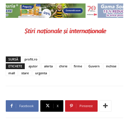
SURSĂ
profit.ro
ETICHETE
ajutor
alerta
chirie
firme
Guvern
inchise
mall
stare
urgenta
Facebook
X
Pinterest