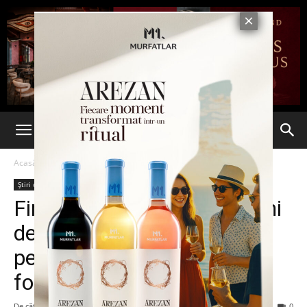
Acasă
Știri din România
Știri din România
Ultima oră
Firmele din mall-uri vor primi
de la stat o parte din chiria
pentru perioada în care au
fost închise
De către
7est
-
11 septembrie 2020
112
0