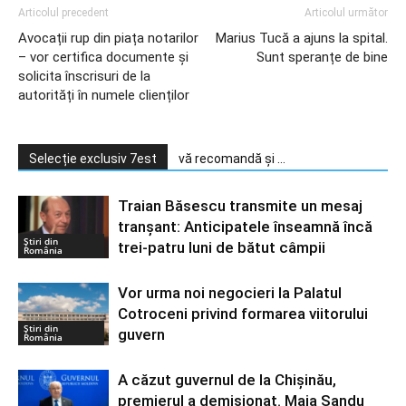
Articolul precedent
Articolul următor
Avocații rup din piața notarilor
Marius Tucă a ajuns la spital.
– vor certifica documente și
Sunt speranțe de bine
solicita înscrisuri de la
autorități în numele clienților
Selecție exclusiv 7est
vă recomandă și ...
Traian Băsescu transmite un mesaj
tranșant: Anticipatele înseamnă încă
Știri din
trei-patru luni de bătut câmpii
România
Vor urma noi negocieri la Palatul
Cotroceni privind formarea viitorului
Știri din
guvern
România
A căzut guvernul de la Chișinău,
premierul a demisionat. Maia Sandu