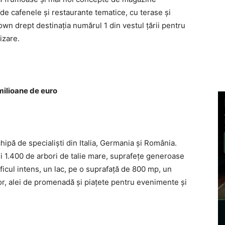
 de cafenele și restaurante tematice, cu terase şi
own drept destinaţia numărul 1 din vestul ţării pentru
izare.
 milioane de euro
chipă de specialişti din Italia, Germania şi România.
şi 1.400 de arbori de talie mare, suprafeţe generoase
ficul intens, un lac, pe o suprafaţă de 800 mp, un
şor, alei de promenadă şi piaţete pentru evenimente şi