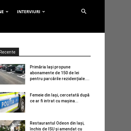
NE
INTERVIURI
Recente
Primăria Iași propune
abonamente de 150 de lei
pentru parcările rezidențiale....
Femeie din Iași, cercetată după
ce ar fi intrat cu mașina...
Restaurantul Odeon din Iași,
închis de ISU și amendat cu