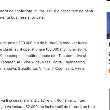
ern de conferinţe, cu trei săli și o capacitate de până
mente business şi private.
lude peste 100.000 mp de birouri, în care vor lucra
 clădiri sunt operaţionale (50.000 mp închiriabili),
0 de companii multinaţionale din IT, automotive şi
 Veoneer, ACI Worlwide, Ness Digital Engineering,
, Endava, Steadforce, Virtual 7, Cognizant, Azets
, va fi şi cea mai înaltă clădire din România. United
je) va include 52.000 mp închiriabili de birouri, un hub