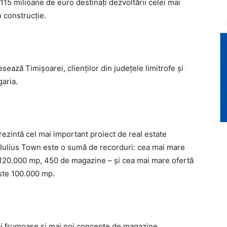
 115 milioane de euro destinaţi dezvoltării celei mai
n construcţie.
sează Timişoarei, clienţilor din judeţele limitrofe şi
garia.
rezintă cel mai important proiect de real estate
 Iulius Town este o sumă de recorduri: cea mai mare
 – 120.000 mp, 450 de magazine – și cea mai mare ofertă
este 100.000 mp.
mai frumoase şi mai noi concepte de magazine