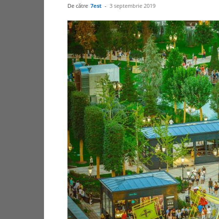
De către
7est
-
3 septembrie 2019