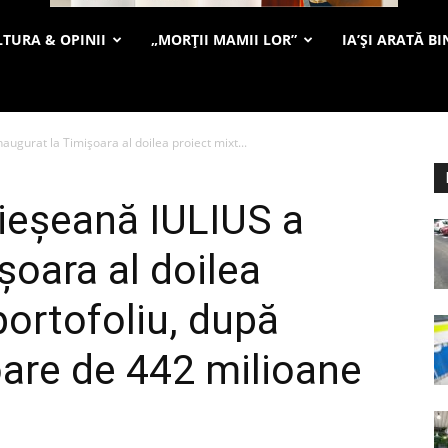
TURA & OPINII
„MORȚII MAMII LOR”
IA’ȘI ARATĂ BI
gurat la Timişoara al doilea proiect mixt...
eşeană IULIUS a
şoara al doilea
portofoliu, după
loare de 442 milioane