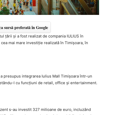
a sursă preferată în Google
ul ţării şi a fost realizat de compania IULIUS în
cea mai mare investiţie realizată în Timişoara, în
 a presupus integrarea Iulius Mall Timişoara într-un
ndu-l cu funcţiuni de retail, office şi entertainment.
rezent s-au investit 327 milioane de euro, incluzând