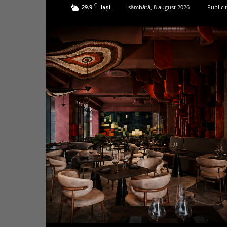
C
29.9
sâmbătă, 8 august 2026
Publici
Iași