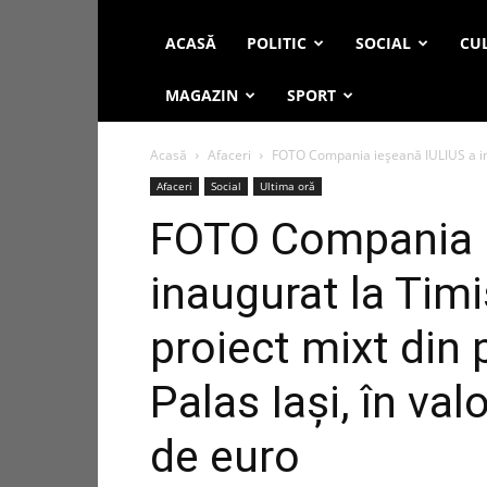
ACASĂ
POLITIC
SOCIAL
CUL
MAGAZIN
SPORT
Acasă
Afaceri
FOTO Compania ieşeană IULIUS a inau
Afaceri
Social
Ultima oră
FOTO Compania i
inaugurat la Timi
proiect mixt din 
Palas Iaşi, în va
de euro