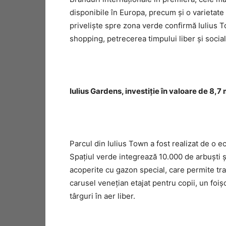
disponibile în Europa, precum şi o varietate
privelişte spre zona verde confirmă Iulius T
shopping, petrecerea timpului liber și social
Iulius Gardens, investiţie în valoare de 8,7
Parcul din Iulius Town a fost realizat de o e
Spaţiul verde integrează 10.000 de arbuşti 
acoperite cu gazon special, care permite tra
carusel veneţian etajat pentru copii, un foi
târguri în aer liber.