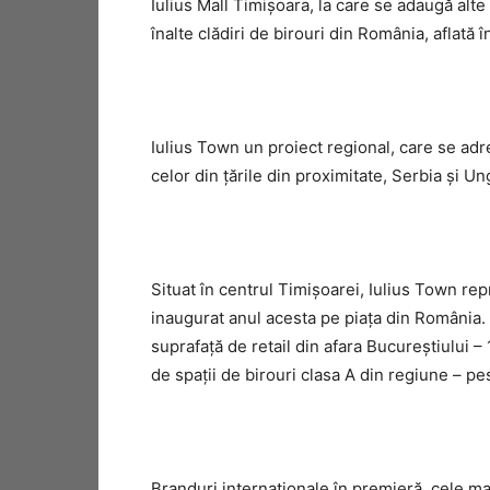
Iulius Mall Timişoara, la care se adaugă alte
înalte clădiri de birouri din România, aflată î
Iulius Town un proiect regional, care se adre
celor din ţările din proximitate, Serbia şi Un
Situat în centrul Timișoarei, Iulius Town rep
inaugurat anul acesta pe piaţa din România.
suprafaţă de retail din afara Bucureștiului
de spaţii de birouri clasa A din regiune – p
Branduri internaţionale în premieră, cele 