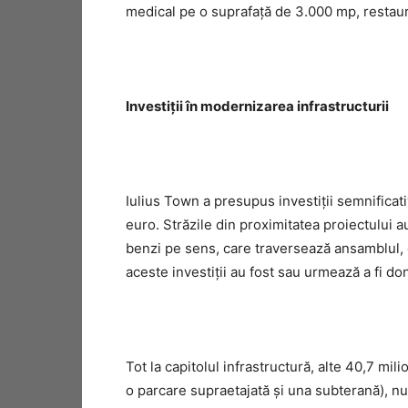
medical pe o suprafaţă de 3.000 mp, restaur
Investiţii în modernizarea infrastructurii
Iulius Town a presupus investiţii semnificati
euro. Străzile din proximitatea proiectului a
benzi pe sens, care traversează ansamblul, co
aceste investiţii au fost sau urmează a fi don
Tot la capitolul infrastructură, alte 40,7 mili
o parcare supraetajată şi una subterană), n