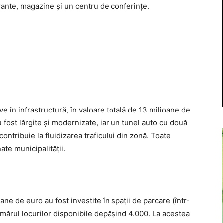
ante, magazine şi un centru de conferinţe.
ve în infrastructură, în valoare totală de 13 milioane de
u fost lărgite şi modernizate, iar un tunel auto cu două
ntribuie la fluidizarea traficului din zonă. Toate
ate municipalităţii.
oane de euro au fost investite în spaţii de parcare (într-
umărul locurilor disponibile depăşind 4.000. La acestea