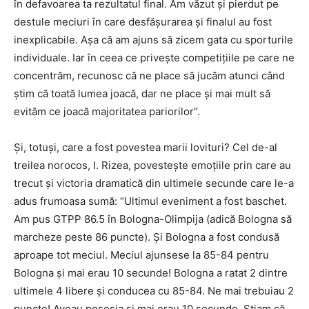
în defavoarea ta rezultatul final. Am văzut şi pierdut pe
destule meciuri în care desfăşurarea şi finalul au fost
inexplicabile. Aşa că am ajuns să zicem gata cu sporturile
individuale. Iar în ceea ce priveşte competiţiile pe care ne
concentrăm, recunosc că ne place să jucăm atunci când
ştim că toată lumea joacă, dar ne place şi mai mult să
evităm ce joacă majoritatea pariorilor”.
Şi, totuşi, care a fost povestea marii lovituri? Cel de-al
treilea norocos, I. Rizea, povesteşte emoţiile prin care au
trecut şi victoria dramatică din ultimele secunde care le-a
adus frumoasa sumă: “Ultimul eveniment a fost baschet.
Am pus GTPP 86.5 în Bologna-Olimpija (adică Bologna să
marcheze peste 86 puncte). Şi Bologna a fost condusă
aproape tot meciul. Meciul ajunsese la 85-84 pentru
Bologna şi mai erau 10 secunde! Bologna a ratat 2 dintre
ultimele 4 libere şi conducea cu 85-84. Ne mai trebuiau 2
puncte! Aveau posesia şi mai erau 10 secunde. Ştiam că