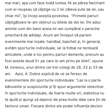
mai mari, aşa cum face toată lumea. Ni se părea fascinant
cum ei reuşeau să câştige cu 2 lei câteva sute de lei, sau
chiar mii”, îşi încep aceştia povestea. “Primele pariuri
câştigătoare le-am obţinut cu bilete de doi lei. Îmi aduc
aminte cum din banii aceia mi-am cumpărat o pereche
şmecheră de adidaşi. Acum am început să pariem
evenimente mai nişate: handbal, baschet şi, în general,
evităm sporturile individuale, iar la fotbal ne tentează
amicalele, unde e loc pentru pariuri demente, precum au
fost aceste două 5+ pe care le-am prins pe bilet”, spune
M. Ionescu, unul dintre cei trei colegi de 28, 33 şi 33 de
ani. Apoi, A. Dobre explică de ce se feresc de
evenimentele din sporturile individuale: “Las la o parte
bănuielile şi suspiciunile şi îţi spun argumente obiective:
în sporturile individuale, de foarte multe ori, statistica nu
te ajută şi ajungi să depinzi de prea multe date care ţin de
factorul uman. Fiecare dintre ele poate influenţa decisiv