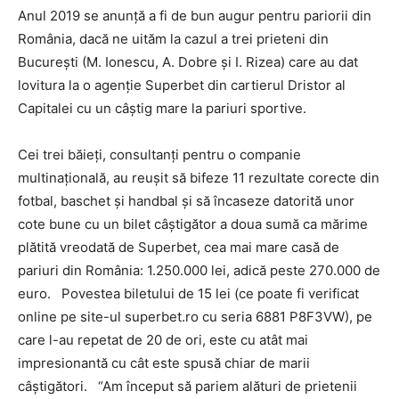
Anul 2019 se anunţă a fi de bun augur pentru pariorii din
România, dacă ne uităm la cazul a trei prieteni din
Bucureşti (M. Ionescu, A. Dobre şi I. Rizea) care au dat
lovitura la o agenţie Superbet din cartierul Dristor al
Capitalei cu un câştig mare la pariuri sportive.
Cei trei băieţi, consultanţi pentru o companie
multinaţională, au reuşit să bifeze 11 rezultate corecte din
fotbal, baschet şi handbal şi să încaseze datorită unor
cote bune cu un bilet câştigător a doua sumă ca mărime
plătită vreodată de Superbet, cea mai mare casă de
pariuri din România: 1.250.000 lei, adică peste 270.000 de
euro. Povestea biletului de 15 lei (ce poate fi verificat
online pe site-ul superbet.ro cu seria 6881 P8F3VW), pe
care l-au repetat de 20 de ori, este cu atât mai
impresionantă cu cât este spusă chiar de marii
câştigători. “Am început să pariem alături de prietenii