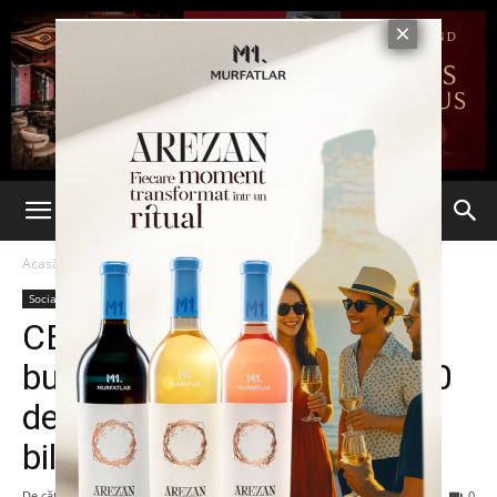
Acasă
Social
Social
Ultima oră
CE BAFTOSI: Trei
bucureşteni au luat 270.000
de euro la pariuri! Povestea
biletului câştigător
De către
7est
-
19 ianuarie 2019
517
0