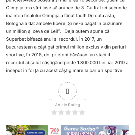
Olimpija n-o să-i lase să arunce de 3. Cu fix trei secunde
înaintea finalului Olimpija a făcut fault! De data asta,
Bologna a dat ambele libere. Şi ne-a băgat în buzunare
un million şi ceva de Lei!”. Deja putem spune că
Superbet bifează anul şi recordul. În 2017, un
bucureştean a câştigat primul million exclusiv din pariuri
sportive, în 2018, doi prieteni băcăuani au stabilit
recordul absolut câştigând peste 1.300.000 Lei, iar 2019 a
început în forţă cu acest câştig mare la pariuri sportive.
0
Article Rating