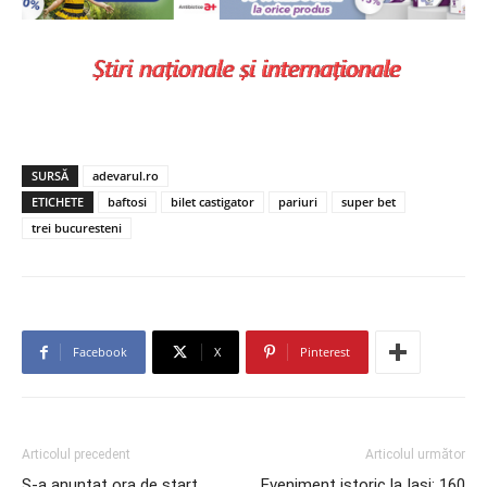
SURSĂ
adevarul.ro
ETICHETE
baftosi
bilet castigator
pariuri
super bet
trei bucuresteni
Facebook
X
Pinterest
Articolul precedent
Articolul următor
S-a anuntat ora de start,
Eveniment istoric la Iaşi: 160