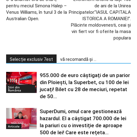
pentru meciul Simona Halep –
de ani de la Unirea
Venus Williams, în turul 3 de la
Principatelor.”IASUL CAPITALA
Australian Open.
ISTORICA A ROMANIEI”.
Plăcinte moldovenesti, ceai şi
vin fiert vor fi oferite la masa
populara
Selecție exclusiv 7est
vă recomandă și ...
955.000 de euro câștigați de un parior
din Ploiești, la Superbet, cu 100 de lei
Știri din
jucați! Bilet cu 28 de meciuri, repetat
România
de 50...
SuperDumi, omul care gestionează
hazardul. El a câștigat 700.000 de lei
la pariuri cu o investiție de aproape
Articole
500 de lei! Care este rețeta...