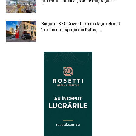
proiectul imobiliar, Vasile Pușcașu a...
Singurul KFC Drive-Thru din Iași, relocat
într-un nou spaţiu din Palas,...