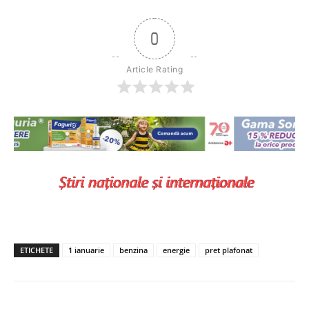
0
Article Rating
ETICHETE
1 ianuarie
benzina
energie
pret plafonat