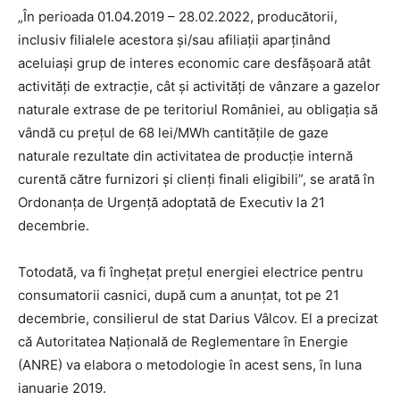
„În perioada 01.04.2019 – 28.02.2022, producătorii,
inclusiv filialele acestora şi/sau afiliaţii aparţinând
aceluiaşi grup de interes economic care desfăşoară atât
activităţi de extracţie, cât şi activităţi de vânzare a gazelor
naturale extrase de pe teritoriul României, au obligaţia să
vândă cu preţul de 68 lei/MWh cantităţile de gaze
naturale rezultate din activitatea de producţie internă
curentă către furnizori şi clienţi finali eligibili”, se arată în
Ordonanţa de Urgenţă adoptată de Executiv la 21
decembrie.
Totodată, va fi îngheţat preţul energiei electrice pentru
consumatorii casnici, după cum a anunţat, tot pe 21
decembrie, consilierul de stat Darius Vâlcov. El a precizat
că Autoritatea Naţională de Reglementare în Energie
(ANRE) va elabora o metodologie în acest sens, în luna
ianuarie 2019.