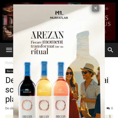
Acasă
Barometru
Barometru
Social
Ultima oră
De la 1 ianuarie, benzină mai
scumpă. Prețul energiei,
plafonat
De către
7est
-
31 decembrie 2018
320
0