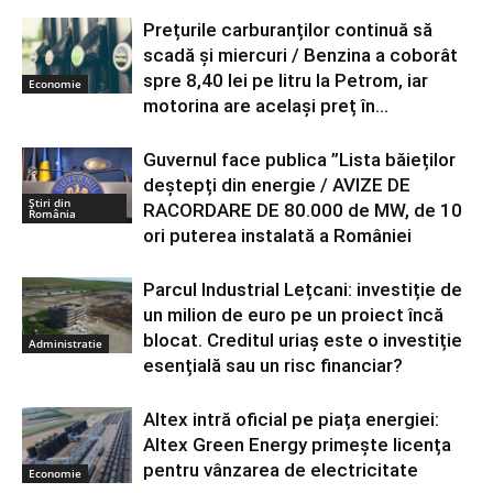
Prețurile carburanților continuă să
scadă și miercuri / Benzina a coborât
spre 8,40 lei pe litru la Petrom, iar
Economie
motorina are același preț în...
Guvernul face publica ”Lista băieților
deștepți din energie / AVIZE DE
Știri din
RACORDARE DE 80.000 de MW, de 10
România
ori puterea instalată a României
Parcul Industrial Lețcani: investiție de
un milion de euro pe un proiect încă
blocat. Creditul uriaș este o investiție
Administratie
esențială sau un risc financiar?
Altex intră oficial pe piața energiei:
Altex Green Energy primește licența
pentru vânzarea de electricitate
Economie