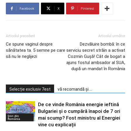
Facebook
X
Pinterest
Articolul precedent
Articolul următor
Ce spune vaginul despre
Dezvăluire bombă: în ce
sănătatea ta. 5 semne pe care
serviciu secret străin a activat
să nu le neglijezi
Cozmin Gușă! Cât de bogat a
ajuns fostul ambsador al SUA,
după un mandat în România
Selecție exclusiv 7est
vă recomandă și ...
De ce vinde România energie ieftină
Bulgariei și o cumpără înapoi de 7 ori
Știri din
mai scump? Fost ministru al Energiei
România
vine cu explicații