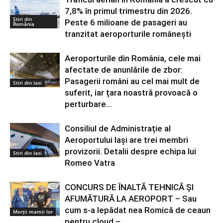
7,8% în primul trimestru din 2026.
Știri din
Peste 6 milioane de pasageri au
România
tranzitat aeroporturile românești
Aeroporturile din România, cele mai
afectate de anunlările de zbor:
Pasagerii români au cel mai mult de
Stiri din Iasi
suferit, iar țara noastră provoacă o
perturbare...
Consiliul de Administrație al
Aeroportului Iași are trei membri
provizorii. Detalii despre echipa lui
Stiri din Iasi
Romeo Vatra
CONCURS DE ÎNALTĂ TEHNICĂ ȘI
AFUMĂTURĂ LA AEROPORT – Sau
cum s-a lepădat nea Romică de ceaun
Morții mamii lor
pentru cloud –