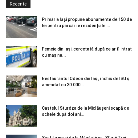
Recente
Primăria Iași propune abonamente de 150 de
lei pentru parcările rezidențiale....
Femeie din Iași, cercetată după ce ar fi intrat
cu mașina...
Restaurantul Odeon din Iași, închis de ISU și
amendat cu 30.000...
Castelul Sturdza de la Miclăușeni scapă de
schele după doi ani...
Spațiile verzi de la Mănăstirea „Sfinții Trei