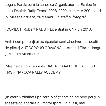
Logan. Participant la curse ca Organizator de Echipe în
“Jack Daniels Rally Team” 2008-2009, cu peste 200 raliuri
în întreaga carieră, ca membru în staff şi fotograf.
-COPILOT Robert RADU – Licenţiat în CNR dn 2010.
Ambii componenţi ai echipajului sunt absolvenţi ai şcolii
de pilotaj AUTOCRONO COVASNA, profesori Florin Hangu
şi Manuel Mihalache.
Maşina de concurs este DACIA LOGAN CUP – CJ – 33-
TMS – NAPOCA RALLY ACEDEMY
„În afară vizibilităţii pe care o câştigăm de ambele părţi în
această colaborare cu motorsportul din Iaşi, mai