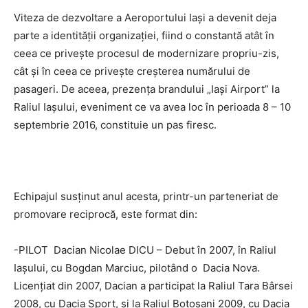
Viteza de dezvoltare a Aeroportului Iaşi a devenit deja
parte a identităţii organizaţiei, fiind o constantă atât în
ceea ce priveşte procesul de modernizare propriu-zis,
cât şi în ceea ce priveşte creşterea numărului de
pasageri. De aceea, prezența brandului „Iaşi Airport” la
Raliul Iaşului, eveniment ce va avea loc în perioada 8 – 10
septembrie 2016, constituie un pas firesc.
Echipajul susţinut anul acesta, printr-un parteneriat de
promovare reciprocă, este format din:
-PILOT Dacian Nicolae DICU – Debut în 2007, în Raliul
Iaşului, cu Bogdan Marciuc, pilotând o Dacia Nova.
Licenţiat din 2007, Dacian a participat la Raliul Tara Bârsei
2008, cu Dacia Sport, şi la Raliul Botoşani 2009, cu Dacia