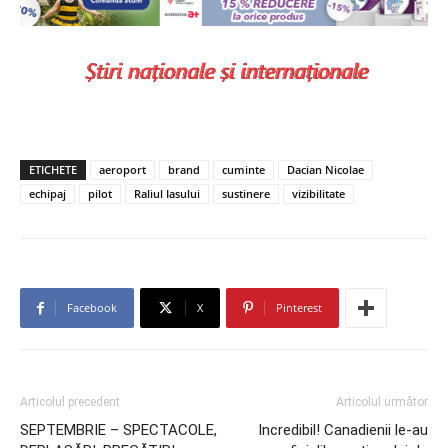
ETICHETE
aeroport
brand
cuminte
Dacian Nicolae
echipaj
pilot
Raliul Iasului
sustinere
vizibilitate
Facebook
X
Pinterest
Articolul precedent
Articolul următor
SEPTEMBRIE – SPECTACOLE,
Incredibil! Canadienii le-au