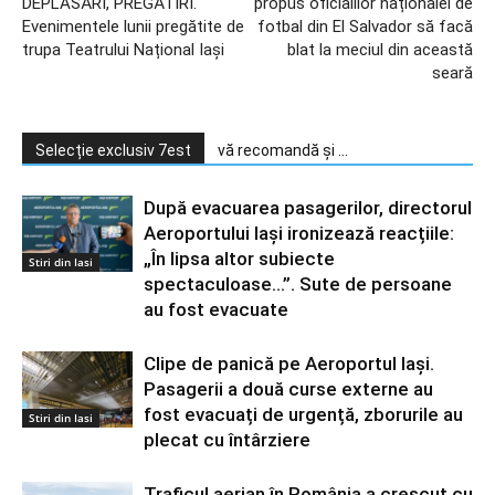
DEPLASĂRI, PREGĂTIRI.
propus oficialilor naționalei de
Evenimentele lunii pregătite de
fotbal din El Salvador să facă
trupa Teatrului Național Iași
blat la meciul din această
seară
Selecție exclusiv 7est
vă recomandă și ...
După evacuarea pasagerilor, directorul
Aeroportului Iași ironizează reacțiile:
„În lipsa altor subiecte
Stiri din Iasi
spectaculoase…”. Sute de persoane
au fost evacuate
Clipe de panică pe Aeroportul Iași.
Pasagerii a două curse externe au
fost evacuați de urgență, zborurile au
Stiri din Iasi
plecat cu întârziere
Traficul aerian în România a crescut cu