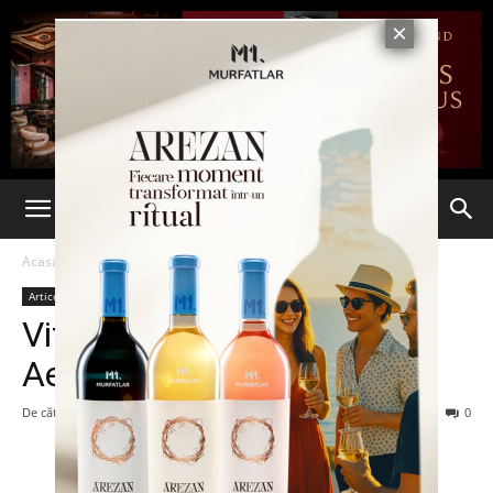
Acasă
Articole
Articole
Viteza, o constantă la
Aeroportul Iaşi
De către
admin
-
6 septembrie 2016
195
0