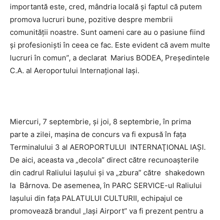
importantă este, cred, mândria locală şi faptul că putem
promova lucruri bune, pozitive despre membrii
comunităţii noastre. Sunt oameni care au o pasiune fiind
şi profesionişti în ceea ce fac. Este evident că avem multe
lucruri în comun”, a declarat Marius BODEA, Preşedintele
C.A. al Aeroportului Internaţional Iaşi.
Miercuri, 7 septembrie, şi joi, 8 septembrie, în prima
parte a zilei, maşina de concurs va fi expusă în faţa
Terminalului 3 al AEROPORTULUI INTERNAŢIONAL IAŞI.
De aici, aceasta va „decola” direct către recunoaşterile
din cadrul Raliului Iaşului şi va „zbura” către shakedown
la Bârnova. De asemenea, în PARC SERVICE-ul Raliului
Iaşului din faţa PALATULUI CULTURII, echipajul ce
promovează brandul „Iaşi Airport” va fi prezent pentru a