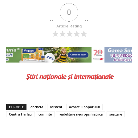
0
Article Rating
ETICHETE
ancheta
asistent
avocatul poporului
Centru Harlau
cuminte
reabilitare neuropsihiatrica
sesizare