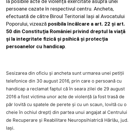
la posibile acte de violență exercitate asupra unei
persoane cazate în respectivul centru. Ancheta,
efectuată de către Biroul Teritorial Iași al Avocatului
Poporului, vizează
posibila încălcare a art. 22 și art.
50 din Constituția României privind dreptul la viață
și la integritate fizică și psihică și protecția
persoanelor cu handicap
.
Sesizarea din oficiu și ancheta sunt urmarea unei petiții
telefonice din 30 august 2016, prin care o persoană cu
handicap a reclamat faptul că în seara zilei de 29 august
2016 a fost victima unor acte de violență (a fost trasă de
păr lovită cu spatele de perete și cu un scaun, lovită cu o
cheie în ochiul drept) din partea unui angajat al Centrului
de Recuperare și Reabilitare Neuropsihiatrică Hârlău, jud.
Iași.