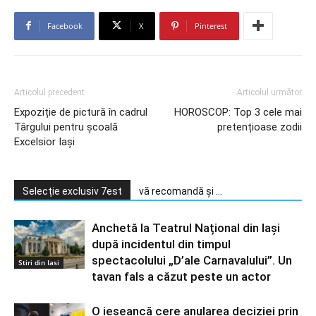
Facebook
X
Pinterest
Articolul precedent
Articolul următor
Expoziție de pictură în cadrul
HOROSCOP: Top 3 cele mai
Târgului pentru școală
pretențioase zodii
Excelsior Iași
Selecție exclusiv 7est
vă recomandă și ...
Anchetă la Teatrul Național din Iași
după incidentul din timpul
spectacolului „D’ale Carnavalului”. Un
Stiri din Iasi
tavan fals a căzut peste un actor
O ieșeancă cere anularea deciziei prin