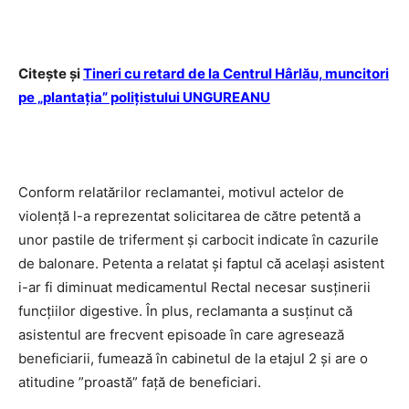
Citește și
Tineri cu retard de la Centrul Hârlău, muncitori
pe „plantaţia” poliţistului UNGUREANU
Conform relatărilor reclamantei, motivul actelor de
violență l-a reprezentat solicitarea de către petentă a
unor pastile de triferment și carbocit indicate în cazurile
de balonare. Petenta a relatat și faptul că același asistent
i-ar fi diminuat medicamentul Rectal necesar susținerii
funcțiilor digestive. În plus, reclamanta a susținut că
asistentul are frecvent episoade în care agresează
beneficiarii, fumează în cabinetul de la etajul 2 și are o
atitudine ”proastă” față de beneficiari.