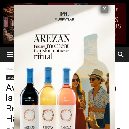
Acasă
Social
Social
Avocatul Poporului, anchetă
la Centrul de Recuperare și
Reabilitare Neuropsihiatrică
Hârlău
De către
admin
-
1 septembrie 2016
218
0