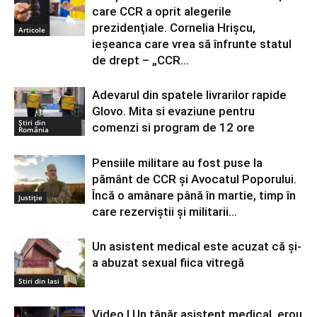
care CCR a oprit alegerile
prezidențiale. Cornelia Hrișcu,
Articole
ieșeanca care vrea să înfrunte statul
de drept – „CCR...
Adevarul din spatele livrarilor rapide
Glovo. Mita si evaziune pentru
Știri din
comenzi si program de 12 ore
România
Pensiile militare au fost puse la
pământ de CCR și Avocatul Poporului.
Încă o amânare până în martie, timp în
Justiție
care rezerviștii și militarii...
Un asistent medical este acuzat că și-
a abuzat sexual fiica vitregă
Stiri din Iasi
Video | Un tânăr asistent medical, erou