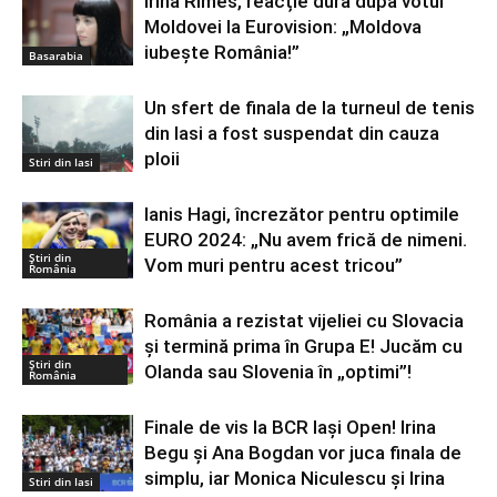
Irina Rimes, reacție dură după votul
Moldovei la Eurovision: „Moldova
iubește România!”
Basarabia
Un sfert de finala de la turneul de tenis
din Iasi a fost suspendat din cauza
ploii
Stiri din Iasi
Ianis Hagi, încrezător pentru optimile
EURO 2024: „Nu avem frică de nimeni.
Știri din
Vom muri pentru acest tricou”
România
România a rezistat vijeliei cu Slovacia
și termină prima în Grupa E! Jucăm cu
Știri din
Olanda sau Slovenia în „optimi”!
România
Finale de vis la BCR Iași Open! Irina
Begu și Ana Bogdan vor juca finala de
simplu, iar Monica Niculescu și Irina
Stiri din Iasi