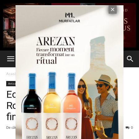
Acasă
Articole
Articole
Echipajul feminin de 8+1 al
României s-a calificat în
finală, la canotaj
De către
admin
-
11 august 2016
170
0