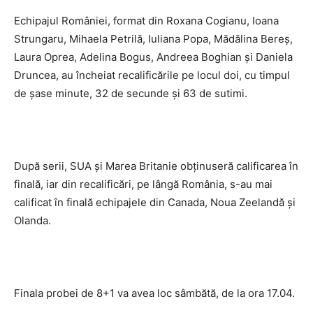
Echipajul României, format din Roxana Cogianu, Ioana
Strungaru, Mihaela Petrilă, Iuliana Popa, Mădălina Bereş,
Laura Oprea, Adelina Bogus, Andreea Boghian şi Daniela
Druncea, au încheiat recalificările pe locul doi, cu timpul
de şase minute, 32 de secunde şi 63 de sutimi.
După serii, SUA şi Marea Britanie obţinuseră calificarea în
finală, iar din recalificări, pe lângă România, s-au mai
calificat în finală echipajele din Canada, Noua Zeelandă şi
Olanda.
Finala probei de 8+1 va avea loc sâmbătă, de la ora 17.04.