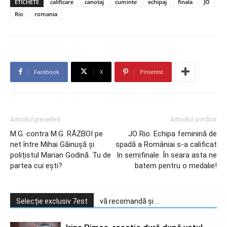
ETICHETE
calificare
canotaj
cuminte
echipaj
finala
JO
Rio
romania
Facebook
X
Pinterest
Articolul precedent
Articolul următor
M.G. contra M.G. RĂZBOI pe
JO Rio. Echipa feminină de
net între Mihai Găinușă și
spadă a Româniai s-a calificat
polițistul Marian Godină. Tu de
în semifinale. În seara asta ne
partea cui ești?
batem pentru o medalie!
Selecție exclusiv 7est
vă recomandă și ...