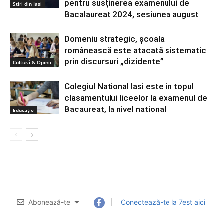
pentru susținerea examenului de
Stiri din Iasi
Bacalaureat 2024, sesiunea august
Domeniu strategic, școala
românească este atacată sistematic
prin discursuri „dizidente”
Cultură & Opinii
Colegiul National Iasi este in topul
clasamentului liceelor la examenul de
Bacaureat, la nivel national
Educație
Abonează-te
Conectează-te la 7est aici