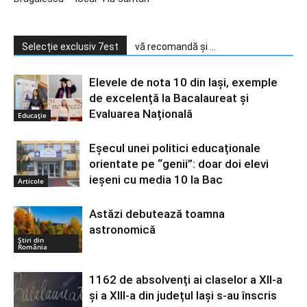
Selecție exclusiv 7est
vă recomandă și ...
Elevele de nota 10 din Iași, exemple
de excelență la Bacalaureat și
Evaluarea Națională
Educație
Eșecul unei politici educaționale
orientate pe “genii”: doar doi elevi
ieșeni cu media 10 la Bac
Articole
Astăzi debutează toamna
astronomică
Știri din
România
1162 de absolvenți ai claselor a XII-a
și a XIII-a din județul Iași s-au înscris