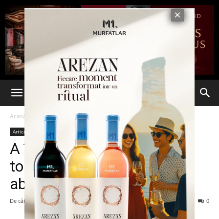
Acasă
Articole
Articole
A început Bacalaureatul de
toamnă. Peste 42.000 de
absolvenți de liceu înscriși
De către
admin
-
16 august 2016
76
0