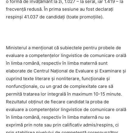
o formă de învăţământ la zi, 1.027 – la seral, iar 1.419 – la
frecvenţă redusă. În prima sesiune au fost declaraţi
respinşi 41.037 de candidaţi (toate promoţiile).
Ministerul a menţionat că subiectele pentru probele de
evaluare a competenţelor lingvistice de comunicare orală
în limba română, respectiv în limba maternă sunt
elaborate de Centrul Naţional de Evaluare şi Examinare şi
cuprind texte literare şi nonliterare, funcţionale şi
nonfuncţionale, cu un grad de complexitate care să
permită tratarea lor integrală în maximum 10-15 minute.
Rezultatul obţinut de fiecare candidat la proba de
evaluare a competenţelor lingvistice de comunicare orală
în limba română, respectiv în limba maternă nu se
exprimă prin note sau prin calificativ admis/respins, ci
prin stabilirea nivelului de competenţă corespunzător