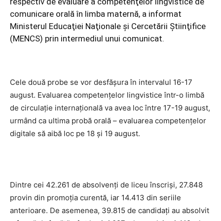
respectiv de evaluare a competenţelor lingvistice de
comunicare orală în limba maternă, a informat
Ministerul Educaţiei Naţionale şi Cercetării Ştiinţifice
(MENCS) prin intermediul unui comunicat.
Cele două probe se vor desfăşura în intervalul 16-17
august. Evaluarea competenţelor lingvistice într-o limbă
de circulaţie internaţională va avea loc între 17-19 august,
urmând ca ultima probă orală – evaluarea competenţelor
digitale să aibă loc pe 18 şi 19 august.
Dintre cei 42.261 de absolvenţi de liceu înscrişi, 27.848
provin din promoţia curentă, iar 14.413 din seriile
anterioare. De asemenea, 39.815 de candidaţi au absolvit