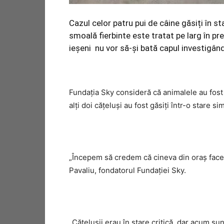
Cazul celor patru pui de câine găsiți în sta
smoală fierbinte este tratat pe larg în pre
ieșeni nu vor să-și bată capul investigând
Fundația Sky consideră că animalele au fost 
alți doi cățeluși au fost găsiți într-o stare sim
„Începem să credem că cineva din oraș face 
Pavaliu, fondatorul Fundației Sky.
„Cățelușii erau în stare critică, dar acum sunt