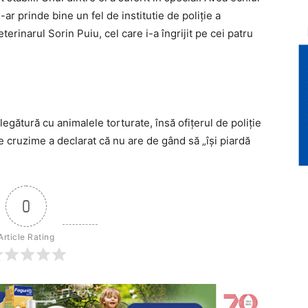
ar prinde bine un fel de institutie de poliție a
erinarul Sorin Puiu, cel care i-a îngrijit pe cei patru
n legătură cu animalele torturate, însă ofițerul de poliție
e cruzime a declarat că nu are de gând să „își piardă
0
Article Rating