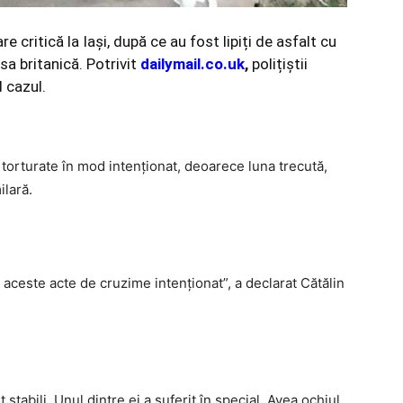
re critică la Iași, după ce au fost lipiți de asfalt cu
sa britanică. Potrivit
dailymail.co.uk
,
polițiștii
 cazul.
torturate în mod intenționat, deoarece luna trecută,
ilară.
aceste acte de cruzime intenționat”, a declarat Cătălin
 stabili. Unul dintre ei a suferit în special. Avea ochiul