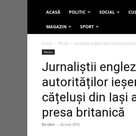
ACASĂ
POLITIC
SOCIAL
CUL
MAGAZIN
SPORT
Acasă
Media
Jurnaliștii englezi bat obrazul autorit
Media
Jurnaliștii engle
autorităților ieș
cățeluși din Iași 
presa britanică
De către
-
26 iulie 2016