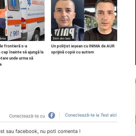
ânia
Stiri din Iasi
de frontieră s-a
Un polițist ieșean cu INIMA de AUR
 cap înainte să ajungă la
sprijină copiii cu autism
otare unde urma să
a
Conectează-te la 7est aici
Conectează-te cu
7est sau facebook, nu poti comenta !