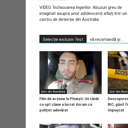
VIDEO. Închisoarea îngerilor. Abuzuri greu de
imaginat asupra unor adolescenți aflați într-un
centru de detenție din Australia
Selecție exclusiv 7est
vă recomandă și ...
Știri din România
Știri din Rom
Film de acțiune la Ploiești: Un tânăr
Descoperire
cu opt clase a lucrat doi ani ca
BIC, găsit f
polițist adevărat
împușcat