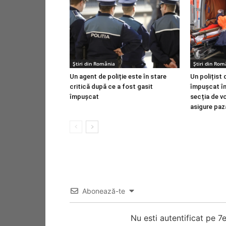
Știri din România
Știri din Rom
Un agent de poliție este în stare
Un polițist 
critică după ce a fost gasit
împușcat în
împușcat
secția de v
asigure paz
Abonează-te
Nu esti autentificat pe 