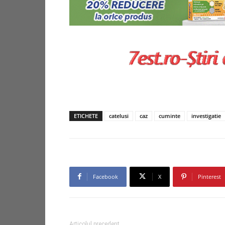
ETICHETE
catelusi
caz
cuminte
investigatie
Facebook
X
Pinterest
Articolul precedent