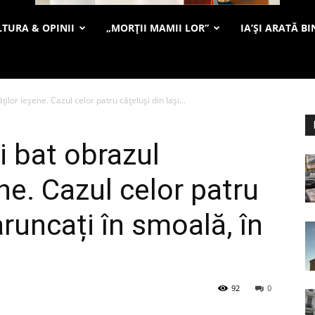
TURA & OPINII
„MORȚII MAMII LOR”
IA’ȘI ARATĂ BI
ăților ieșene. Cazul celor patru cățeluși din Iași...
zi bat obrazul
ene. Cazul celor patru
aruncați în smoală, în
92
0