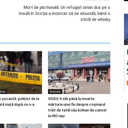
Mort de plictiseală. Un refugiat sirian dus pe o
insulă în Scoția a încercat să se sinucidă, bând o
sticlă de whisky
ânia
Articole
 șocantă: polițist de la
VIDEO 9 zile până la moarte:
ără viață după ce s-a
mărturia unui fiu despre coșmarul
trăit de tatăl său bolnav de cancer
la IRO Iași