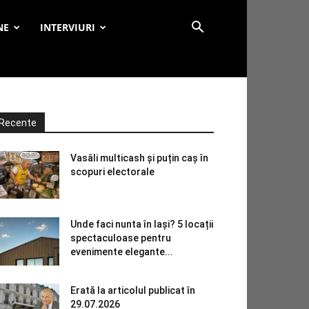
NE
INTERVIURI
Recente
Vasâli multicash și puțin caș în
scopuri electorale
Unde faci nunta în Iași? 5 locații
spectaculoase pentru
evenimente elegante...
Erată la articolul publicat în
29.07.2026