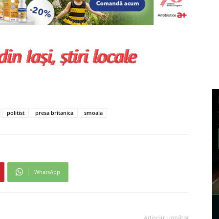
politist
presa britanica
smoala
WhatsApp
Articolul următor