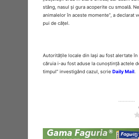
stâng, nasul și gura acoperite cu smoală. Ne-
animalelor în aceste momente”, a declarat vet
pui de cățel.
Autoritățile locale din Iași au fost alertate î
căruia i-au fost aduse la cunoștință actele d
timpul” investigând cazul, scrie
Daily Mail
.