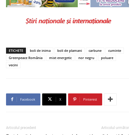
ETICHETE
boli de inima
boli de plamani
carbune
cuminte
Greenpeace România
mixt energetic
nor negru
poluare
vecini
Facebook
X
Pinterest
Articolul precedent
Articolul următor