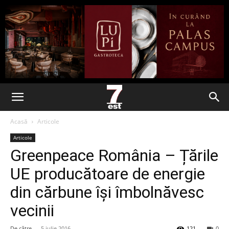
Acasă
Articole
Articole
Greenpeace România – Țările
UE producătoare de energie
din cărbune își îmbolnăvesc
vecinii
De către
-
5 iulie 2016
121
0