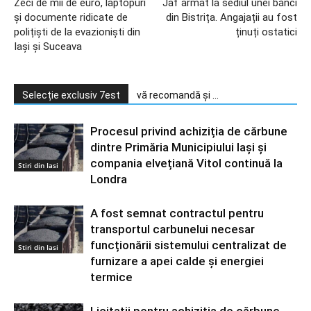
Zeci de mii de euro, laptopuri
Jaf armat la sediul unei bănci
și documente ridicate de
din Bistrița. Angajații au fost
polițiști de la evazioniști din
ținuți ostatici
Iași și Suceava
Selecție exclusiv 7est
vă recomandă și ...
Procesul privind achiziția de cărbune
dintre Primăria Municipiului Iași și
compania elvețiană Vitol continuă la
Stiri din Iasi
Londra
A fost semnat contractul pentru
transportul carbunelui necesar
funcționării sistemului centralizat de
Stiri din Iasi
furnizare a apei calde și energiei
termice
Licitații pentru achiziția de cărbune