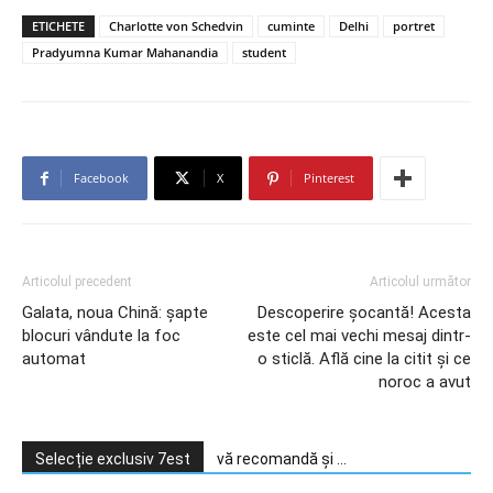
ETICHETE
Charlotte von Schedvin
cuminte
Delhi
portret
Pradyumna Kumar Mahanandia
student
Facebook
X
Pinterest
Articolul precedent
Articolul următor
Galata, noua Chină: șapte
Descoperire șocantă! Acesta
blocuri vândute la foc
este cel mai vechi mesaj dintr-
automat
o sticlă. Află cine la citit și ce
noroc a avut
Selecție exclusiv 7est
vă recomandă și ...