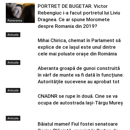
PORTRET DE BUGETAR. Victor
Rebengiuc i-a facut portretul lui Liviu
Dragnea. Ce ar spune Moromete
Panorama
despre Romania din 2019?
Articole
Mihai Chirica, chemat în Parlament să
explice de ce Iașul este unul dintre
cele mai poluate orașe din România
Articole
Aberanta groapă de gunoi construită
în vârf de munte va fi dată în funcțiune.
Autoritățile sucevene au aprobat tot
Articole
CNADNR se rupe în două. Cine se va
ocupa de autostrada Iași-Târgu Mureș
Articole
Băiatul mamei! Fiul fostei senatoare