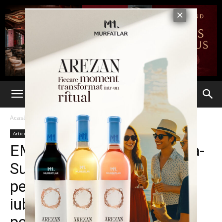
Acasă
Articole
Articole
EMOŢIONANT: Cursa India-
Suedia făcută cu bicicleta
pentru a-și găsi adevărata
iubire. Descoperă întreaga