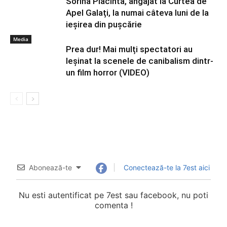
Sorina Plăcintă, angajat la Curtea de
Apel Galați, la numai câteva luni de la
ieșirea din pușcărie
Media
Prea dur! Mai mulți spectatori au
leșinat la scenele de canibalism dintr-
un film horror (VIDEO)
Abonează-te
Conectează-te la 7est aici
Nu esti autentificat pe 7est sau facebook, nu poti
comenta !