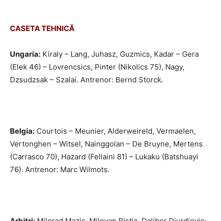
CASETA TEHNICĂ
Ungaria:
Kiraly – Lang, Juhasz, Guzmics, Kadar – Gera
(Elek 46) – Lovrencsics, Pinter (Nikolics 75), Nagy,
Dzsudzsak – Szalai. Antrenor: Bernd Storck.
Belgia:
Courtois – Meunier, Alderweireld, Vermaelen,
Vertonghen – Witsel, Nainggolan – De Bruyne, Mertens
(Carrasco 70), Hazard (Fellaini 81) – Lukaku (Batshuayi
76). Antrenor: Marc Wilmots.
Arbitri:
Milorad Mazic, Milovan Ristic, Dalibor Djurdjevic;