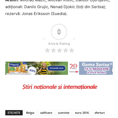
adiţionali: Danilo Grujic, Nenad Djokic (toţi din Serbia);
rezervă: Jonas Eriksson (Suedia).
0
Article Rating
ETICHETE
Belgia
calificare
cuminte
euro 2016
sferturi