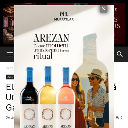
Acasă
Articole
Articole
EURO 2016: Belgia spulberă
Ungaria şi dă piept cu Ţara
Galilor în sferturi
De către
-
27 iunie 2016
167
0