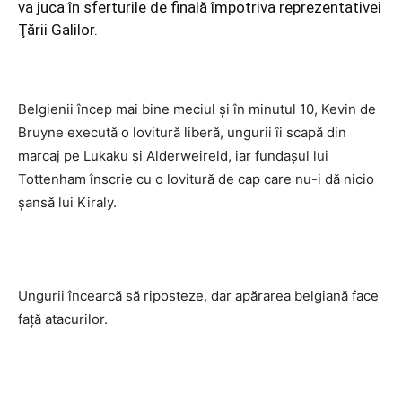
va juca în sferturile de finală împotriva reprezentativei
Ţării Galilor.
Belgienii încep mai bine meciul şi în minutul 10, Kevin de
Bruyne execută o lovitură liberă, ungurii îi scapă din
marcaj pe Lukaku şi Alderweireld, iar fundaşul lui
Tottenham înscrie cu o lovitură de cap care nu-i dă nicio
şansă lui Kiraly.
Ungurii încearcă să riposteze, dar apărarea belgiană face
faţă atacurilor.