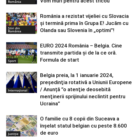
Vom muri pentru acest tricou”
România
România a rezistat vijeliei cu Slovacia
și termină prima în Grupa E! Jucăm cu
Știri din
Olanda sau Slovenia în „optimi”!
România
EURO 2024 România – Belgia. Cine
transmite partida și de la ce oră.
Formula de start
Sport
Belgia preia, la 1 ianuarie 2024,
preşedinţia rotativă a Uniunii Europene
/ Anunță ”o atenţie deosebită
Internațional
menţinerii sprijinului neclintit pentru
Ucraina”
O familie cu 8 copii din Suceava a
înșelat statul belgian cu peste 8.600
de euro
Justiție