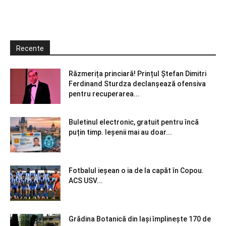
Recente
Răzmerița princiară! Prințul Ștefan Dimitri
Ferdinand Sturdza declanșează ofensiva
pentru recuperarea...
Buletinul electronic, gratuit pentru încă
puțin timp. Ieșenii mai au doar...
Fotbalul ieșean o ia de la capăt în Copou.
ACS USV...
Grădina Botanică din Iaşi împlineşte 170 de