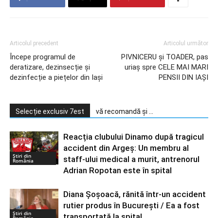
Articolul precedent
Articolul următor
Începe programul de
PIVNICERU şi TOADER, pas
deratizare, dezinsecție și
uriaș spre CELE MAI MARI
dezinfecție a piețelor din Iași
PENSII DIN IAȘI
Selecție exclusiv 7est
vă recomandă și ...
Reacția clubului Dinamo după tragicul
accident din Argeș: Un membru al
Știri din
staff-ului medical a murit, antrenorul
România
Adrian Ropotan este în spital
Diana Şoşoacă, rănită într-un accident
rutier produs în Bucureşti / Ea a fost
Știri din
transportată la spital
România