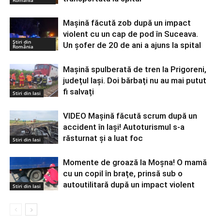
Mașină făcută zob după un impact
violent cu un cap de pod în Suceava.
Știri din
Un șofer de 20 de ani a ajuns la spital
România
Mașină spulberată de tren la Prigoreni,
județul Iași. Doi bărbați nu au mai putut
fi salvați
Stiri din Iasi
VIDEO Mașină făcută scrum după un
accident în Iași! Autoturismul s-a
răsturnat și a luat foc
Stiri din Iasi
Momente de groază la Moșna! O mamă
cu un copil în brațe, prinsă sub o
autoutilitară după un impact violent
Stiri din Iasi