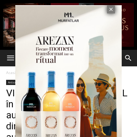
Acasă
Articole
Articole
VIDEO. ACCIDENT MORTAL
în Botoșani. Două persoane
au murit în urma impactului
dintre o mașină și o