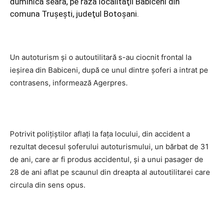
duminică seara, pe raza localităţii Babiceni din
comuna Truşeşti, judeţul Botoşani.
Un autoturism şi o autoutilitară s-au ciocnit frontal la
ieşirea din Babiceni, după ce unul dintre şoferi a intrat pe
contrasens, informează Agerpres.
Potrivit poliţiştilor aflaţi la faţa locului, din accident a
rezultat decesul şoferului autoturismului, un bărbat de 31
de ani, care ar fi produs accidentul, şi a unui pasager de
28 de ani aflat pe scaunul din dreapta al autoutilitarei care
circula din sens opus.