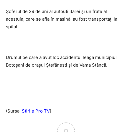
Şoferul de 29 de ani al autoutilitarei şi un frate al
acestuia, care se afla în maşină, au fost transportaţi la
spital.
Drumul pe care a avut loc accidentul leagă municipiul
Botoşani de oraşul Ştefăneşti şi de Vama Stâncă.
(Sursa:
Știrile Pro TV
)
0