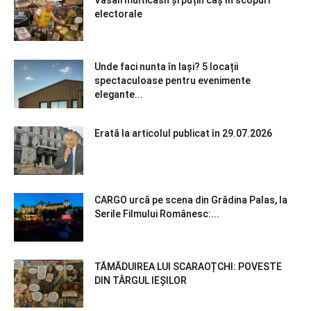
Vasâli multicash și puțin caș în scopuri
electorale
Unde faci nunta în Iași? 5 locații
spectaculoase pentru evenimente
elegante...
Erată la articolul publicat în 29.07.2026
CARGO urcă pe scena din Grădina Palas, la
Serile Filmului Românesc:...
TĂMĂDUIREA LUI SCARAOȚCHI: POVESTE
DIN TÂRGUL IEȘILOR