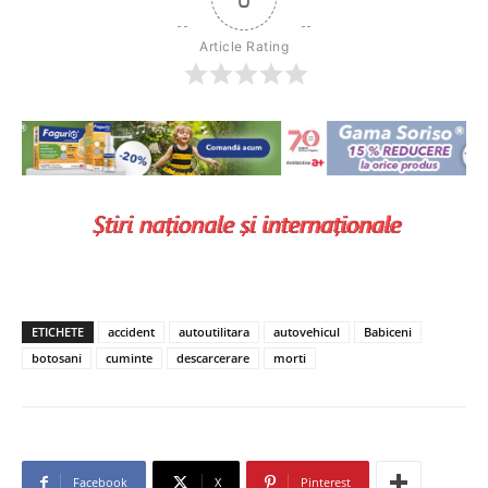
Article Rating
ETICHETE
accident
autoutilitara
autovehicul
Babiceni
botosani
cuminte
descarcerare
morti
Facebook
X
Pinterest