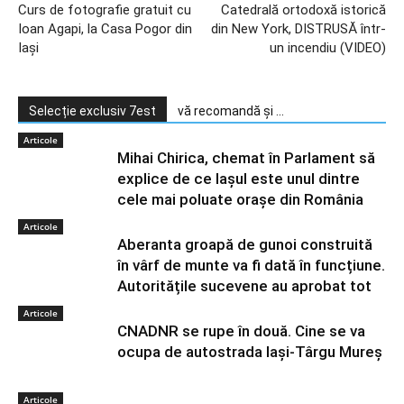
Curs de fotografie gratuit cu
Catedrală ortodoxă istorică
Ioan Agapi, la Casa Pogor din
din New York, DISTRUSĂ într-
Iași
un incendiu (VIDEO)
Selecție exclusiv 7est
vă recomandă și ...
Articole
Mihai Chirica, chemat în Parlament să
explice de ce Iașul este unul dintre
cele mai poluate orașe din România
Articole
Aberanta groapă de gunoi construită
în vârf de munte va fi dată în funcțiune.
Autoritățile sucevene au aprobat tot
Articole
CNADNR se rupe în două. Cine se va
ocupa de autostrada Iași-Târgu Mureș
Articole