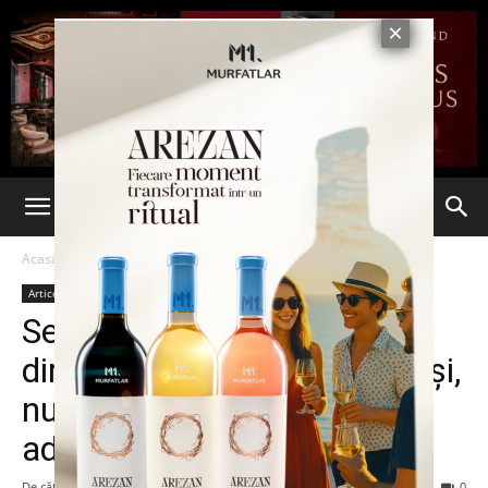
Acasă
Articole
Articole
Sergiu Iulian Jităreanu,
director executiv la APIA Iaşi,
numit director general
adjunct la APIA
De către
-
3 mai 2016
1311
0