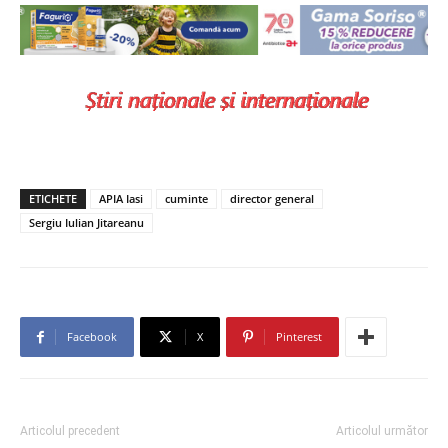
ETICHETE
APIA Iasi
cuminte
director general
Sergiu Iulian Jitareanu
Facebook
X
Pinterest
Articolul precedent
Articolul următor