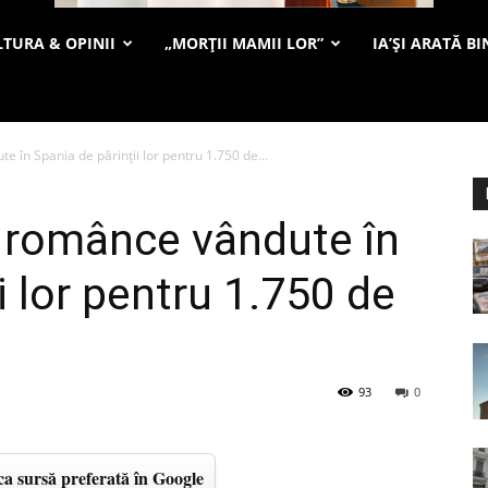
TURA & OPINII
„MORȚII MAMII LOR”
IA’ȘI ARATĂ BI
e în Spania de părinții lor pentru 1.750 de...
re românce vândute în
i lor pentru 1.750 de
93
0
a sursă preferată în Google