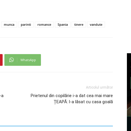
munca
parinti
romance
Spania
tinere
vandute
WhatsApp
Articolul următor
-a
Prietenul din copilărie i-a dat cea mai mare
ȚEAPĂ: l-a lăsat cu casa goală