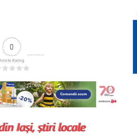
0
Article Rating