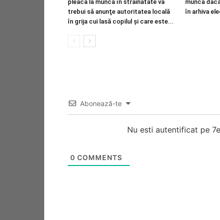
pleacă la muncă în străinătate va
muncă dacă
trebui să anunţe autoritatea locală
în arhiva el
în grija cui lasă copilul şi care este...
Abonează-te
Nu esti autentificat pe 
0
COMMENTS