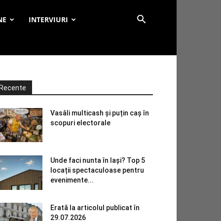
NE
INTERVIURI
Recente
Vasâli multicash și puțin caș în
scopuri electorale
Unde faci nunta în Iași? Top 5
locații spectaculoase pentru
evenimente...
Erată la articolul publicat în
29.07.2026