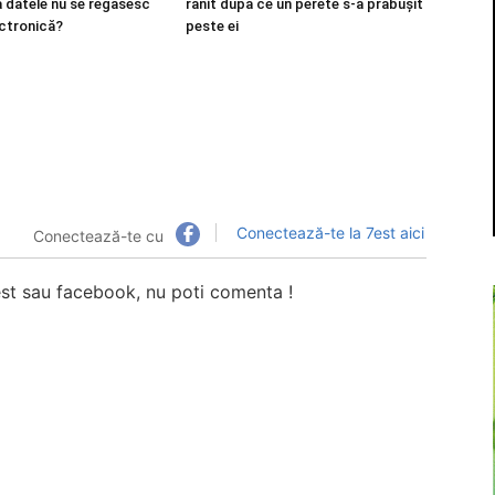
 datele nu se regăsesc
rănit după ce un perete s-a prăbuşit
ectronică?
peste ei
Conectează-te la 7est aici
Conectează-te cu
7est sau facebook, nu poti comenta !