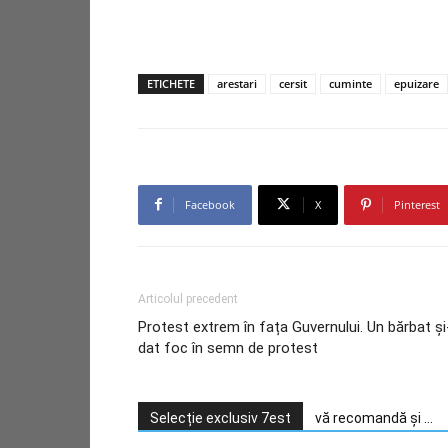
ETICHETE
arestari
cersit
cuminte
epuizare
Facebook
X
Pinterest
Articolul precedent
Protest extrem în fața Guvernului. Un bărbat și
dat foc în semn de protest
Selecție exclusiv 7est
vă recomandă și ...