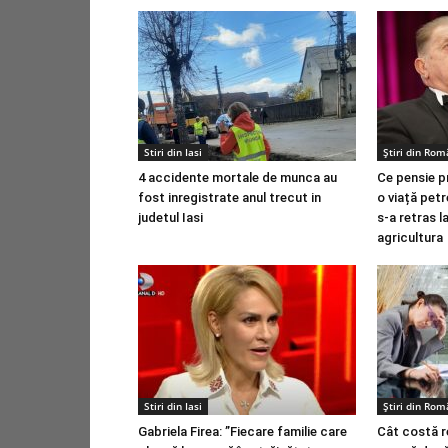
Stiri din Iasi
Știri din Rom
4 accidente mortale de munca au
Ce pensie p
fost inregistrate anul trecut in
o viață pet
judetul Iasi
s-a retras l
agricultura
Stiri din Iasi
Știri din Rom
Gabriela Firea: ”Fiecare familie care
Cât costă r