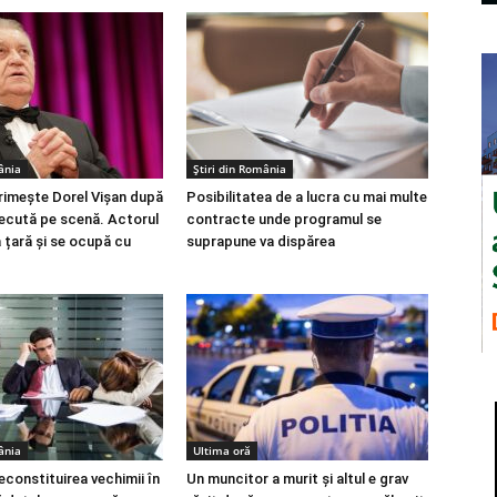
ânia
Știri din România
rimește Dorel Vișan după
Posibilitatea de a lucra cu mai multe
recută pe scenă. Actorul
contracte unde programul se
a țară și se ocupă cu
suprapune va dispărea
ânia
Ultima oră
econstituirea vechimii în
Un muncitor a murit şi altul e grav