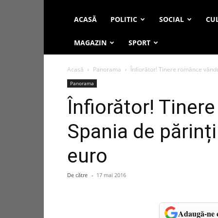
ACASĂ
POLITIC
SOCIAL
CUL
MAGAZIN
SPORT
Acasă
Panorama
Înfiorător! Tinere românce vândut
Panorama
Înfiorător! Tine
Spania de părinți
euro
De către
-
17 mai 2016
Adaugă-ne c