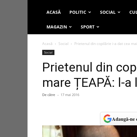
ACASĂ
POLITIC
SOCIAL
CUL
MAGAZIN
SPORT
Acasă
Social
Prietenul din copilărie i-a dat cea ma
Social
Prietenul din cop
mare ȚEAPĂ: l-a 
De către
-
17 mai 2016
Adaugă-ne c