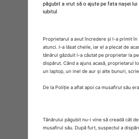
păgubit a vrut să o ajute pe fata naşei l
iubitul.
Proprietarul a avut încredere şi l-a primit î
atunci. I-a lăsat cheile, iar el a plecat de a
tânărul găzduit l-a căutat pe proprietar la p
dispărut. Când a ajuns acasă, proprietarul lo
un laptop, un inel de aur şi alte bunuri, scri
De la Poliţie a aflat apoi ca musafirul său era
Tânărului păgubit nu-i vine să creadă cât de
musafirul său. După furt, suspectul a dispăru