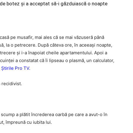
ui de botez şi a acceptat să-i găzduiască o noapte
n casă pe musafir, mai ales că se mai văzuseră până
casă, la o petrecere. După câteva ore, în aceeaşi noapte,
etrecere şi i-a înapoiat cheile apartamentului. Apoi a
cuinţei a constatat că îi lipseau o plasmă, un calculator,
e
Știrile Pro TV
.
 recidivist.
 scump a plătit încrederea oarbă pe care a avut-o în
t, împreună cu iubita lui.