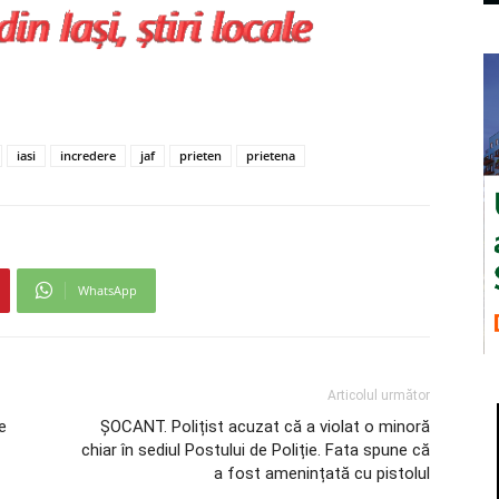
iasi
incredere
jaf
prieten
prietena
WhatsApp
Articolul următor
e
ȘOCANT. Polițist acuzat că a violat o minoră
chiar în sediul Postului de Poliție. Fata spune că
a fost amenințată cu pistolul