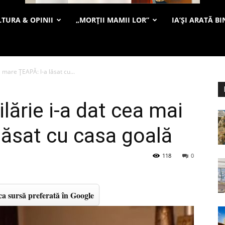
TURA & OPINII
„MORȚII MAMII LOR”
IA’ȘI ARATĂ BI
i mare ȚEAPĂ: l-a lăsat cu...
ilărie i-a dat cea mai
lăsat cu casa goală
118
0
a sursă preferată în Google