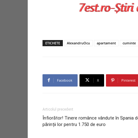
ETICHETE
AlexandruOcu
apartament
cuminte
Facebook
X
Pinterest
Articolul precedent
Înfiorător! Tinere românce vândute în Spania d
părinții lor pentru 1.750 de euro