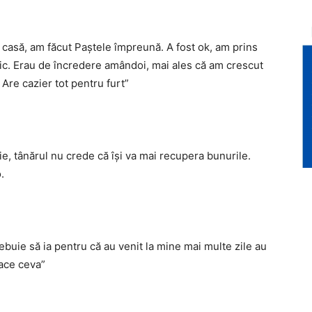
 casă, am făcut Paştele împreună. A fost ok, am prins
ic. Erau de încredere amândoi, mai ales că am crescut
Are cazier tot pentru furt”
ie, tânărul nu crede că îşi va mai recupera bunurile.
.
ebuie să ia pentru că au venit la mine mai multe zile au
face ceva”