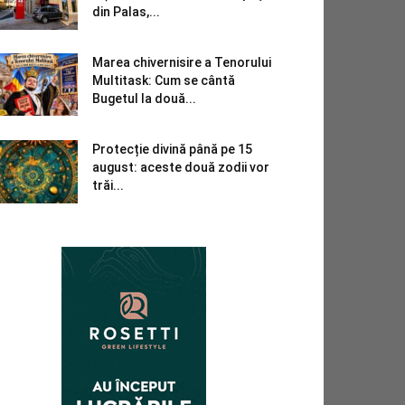
din Palas,...
Marea chivernisire a Tenorului
Multitask: Cum se cântă
Bugetul la două...
Protecție divină până pe 15
august: aceste două zodii vor
trăi...