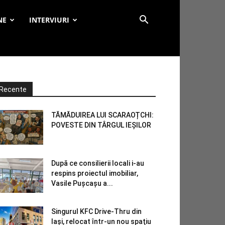
NE
INTERVIURI
Recente
TĂMĂDUIREA LUI SCARAOȚCHI:
POVESTE DIN TÂRGUL IEȘILOR
După ce consilierii locali i-au
respins proiectul imobiliar,
Vasile Pușcașu a...
Singurul KFC Drive-Thru din
Iași, relocat într-un nou spaţiu