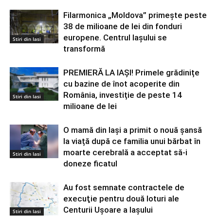
Filarmonica „Moldova” primește peste
38 de milioane de lei din fonduri
europene. Centrul Iașului se
Stiri din Iasi
transformă
PREMIERĂ LA IAȘI! Primele grădinițe
cu bazine de înot acoperite din
România, investiție de peste 14
Stiri din Iasi
milioane de lei
O mamă din Iași a primit o nouă șansă
la viață după ce familia unui bărbat în
moarte cerebrală a acceptat să-i
Stiri din Iasi
doneze ficatul
Au fost semnate contractele de
execuţie pentru două loturi ale
Centurii Uşoare a Iaşului
Stiri din Iasi