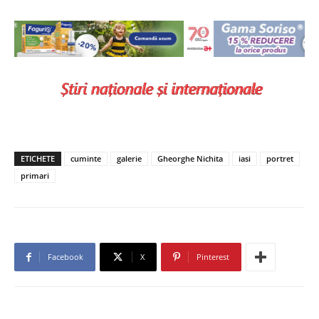
ETICHETE
cuminte
galerie
Gheorghe Nichita
iasi
portret
primari
Facebook
X
Pinterest