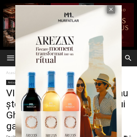
Acasă
Articole
Articole
VIDEO. Amanta şi şpaga l-au
şters din istorie. Portretul lui
Gheorghe Nichita, scos din
galeria primarilor din Iaşi
De către
-
29 martie 2016
176
0