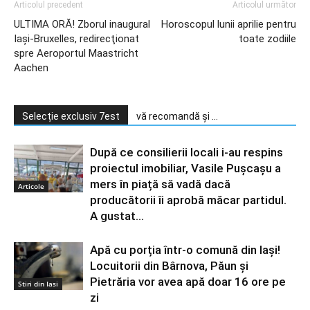
Articolul precedent
Articolul următor
ULTIMA ORĂ! Zborul inaugural
Horoscopul lunii aprilie pentru
Iaşi-Bruxelles, redirecţionat
toate zodiile
spre Aeroportul Maastricht
Aachen
Selecție exclusiv 7est
vă recomandă și ...
După ce consilierii locali i-au respins
proiectul imobiliar, Vasile Pușcașu a
mers în piață să vadă dacă
Articole
producătorii îi aprobă măcar partidul.
A gustat...
Apă cu porția într-o comună din Iași!
Locuitorii din Bârnova, Păun și
Pietrăria vor avea apă doar 16 ore pe
Stiri din Iasi
zi