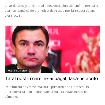
Chiar dacă bugetul național a fost votat abia săptămâna trecută și
acum așteaptă să fie promulgat de Președinte, la început de an,
aleșii locali...
7 est fără un sfert
Tatăl nostru care ne-ai băgat, lasă-ne acolo
De-o bucată de vreme, mai mulți primăreți den județ stau în
anticamera lui dom primar, darn u mult, că îndată intră și ies
zâmbind...