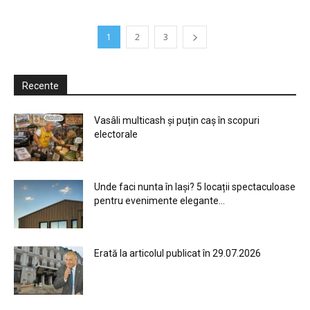
1
2
3
Recente
Vasâli multicash și puțin caș în scopuri
electorale
Unde faci nunta în Iași? 5 locații spectaculoase
pentru evenimente elegante...
Erată la articolul publicat în 29.07.2026