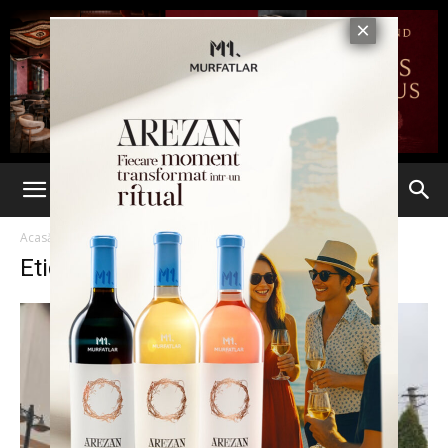
Acasă
Etichete
Primari
Etichetă: primari