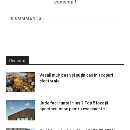
comenta !
0
COMMENTS
Recente
Vasâli multicash și puțin caș în scopuri
electorale
Unde faci nunta în Iași? Top 5 locații
spectaculoase pentru evenimente...