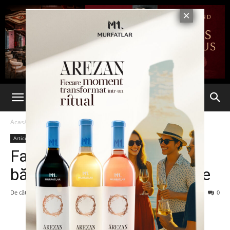
Acasă
Articole
Articole
Fantezii sexuale ale
bărbaților în funcție de zodie
De către
-
4 martie 2016
363
0