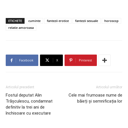
ETICHETE
cuminte
fantezii erotice
fantezii sexuale
horoscop
relatie amoroasa
Facebook
X
Pinterest
Articolul precedent
Articolul următor
Fostul deputat Alin
Cele mai frumoase nume de
Trăşculescu, condamnat
băieți și semnificația lor
definitiv la trei ani de
închisoare cu executare